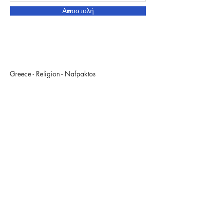
Αποστολή
Greece - Religion - Nafpaktos
www.ieroslogos.gr
Εγγραφή στο Newsletter μας
Εγγραφή