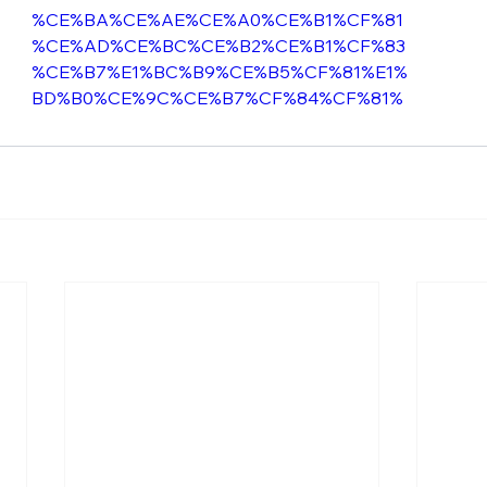
%CE%BA%CE%AE%CE%A0%CE%B1%CF%81
%CE%AD%CE%BC%CE%B2%CE%B1%CF%83
%CE%B7%E1%BC%B9%CE%B5%CF%81%E1%
BD%B0%CE%9C%CE%B7%CF%84%CF%81%
CE%BF%CF%80%CF%8C%CE%BB%CE%B9%
CF%82%CE%9D%CE%B1%CF%85%CF%80%
CE%AC%CE%BA%CF%84%CE%BF%CF%85