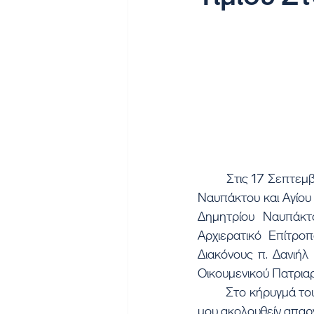
	Στις 17 Σεπτεμβρίου 2023, Κυριακή μετά την Ύψωση του Τιμίου Σταυρού, ο Μητροπολίτης 
Ναυπάκτου και Αγίου 
Δημητρίου Ναυπάκτ
Αρχιερατικό Επίτρο
Διακόνους π. Δανιήλ
Οικουμενικού Πατριαρ
	Στο κήρυγμά του ο Σεβασμιώτατος αναφέρθηκε στον λόγο του Χριστού, «όστις θέλει οπίσω 
μου ακολουθείν απαρ