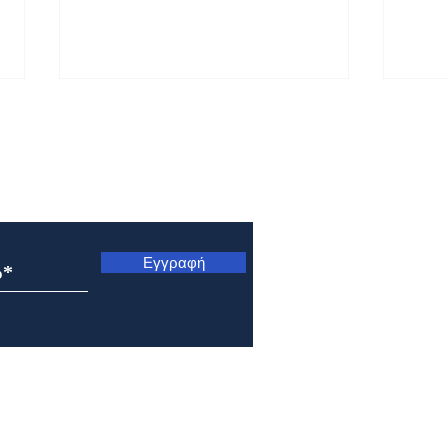
ς
Εγγραφή
Μητρόπολη Ναυπάκτου και
Μητρ
Αγίου Βλασίου: Αρχιερατική
Κυνο
Θεία Λειτουργία στο Γολέμι
Μετ
της ορεινής Ναυπακτίας
Σωτή
Πρε