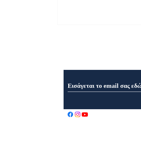
Εγγραφή στο Newsletter μα
Εορτή της Μεταμορφώσεως
του Σωτήρος στον Ιερό Ναό
Αγίου Αθανασίου στα
Καρελέϊκα Ναυπάκτου