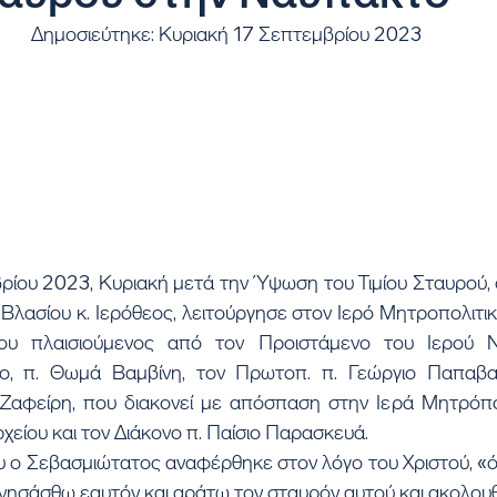
Δημοσιεύτηκε: Κυριακή 17 Σεπτεμβρίου 2023
Βλασίου κ. Ιερόθεος, λειτούργησε στον Ιερό Μητροπολιτικ
ου πλαισιούμενος από τον Προιστάμενο του Ιερού Να
πο, π. Θωμά Βαμβίνη, τον Πρωτοπ. π. Γεώργιο Παπαβα
 Ζαφείρη, που διακονεί με απόσπαση στην Ιερά Μητρόπ
χείου και τον Διάκονο π. Παίσιο Παρασκευά.
νησάσθω εαυτόν και αράτω τον σταυρόν αυτού και ακολουθ