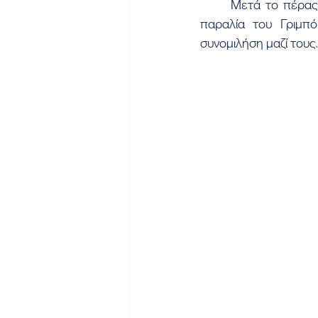
	Μετά το πέρας της θείας Λειτουργίας ο Σύλλογος Ευρυτάνων προσέφερε πρωινό στην 
παραλία του Γριμπό
συνομιλήση μαζί τους.