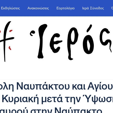
Εκδηλώσεις
Ανακοινώσεις
Εορτολόγιο
Ιερά Σύνοδος
λη Ναυπάκτου και Αγίου
 Κυριακή μετά την Ύψωσ
ταυρού στην Ναύπακτο