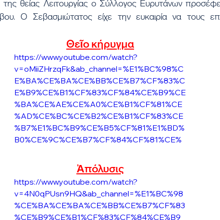
βου. Ο Σεβασμιώτατος είχε την ευκαιρία να τους επι
Θεῖο κήρυγμα
https://www.youtube.com/watch?
v=oMiiZHrzqFk&ab_channel=%E1%BC%98%C
E%BA%CE%BA%CE%BB%CE%B7%CF%83%C
E%B9%CE%B1%CF%83%CF%84%CE%B9%CE
%BA%CE%AE%CE%A0%CE%B1%CF%81%CE
%AD%CE%BC%CE%B2%CE%B1%CF%83%CE
%B7%E1%BC%B9%CE%B5%CF%81%E1%BD%
B0%CE%9C%CE%B7%CF%84%CF%81%CE%
BF%CF%80%CF%8C%CE%BB%CE%B9%CF%
82%CE%9D%CE%B1%CF%85%CF%80%CE%
Ἀπόλυσις
AC%CE%BA%CF%84%CE%BF%CF%85
https://www.youtube.com/watch?
v=4N0qPUsn9HQ&ab_channel=%E1%BC%98
%CE%BA%CE%BA%CE%BB%CE%B7%CF%83
%CE%B9%CE%B1%CF%83%CF%84%CE%B9