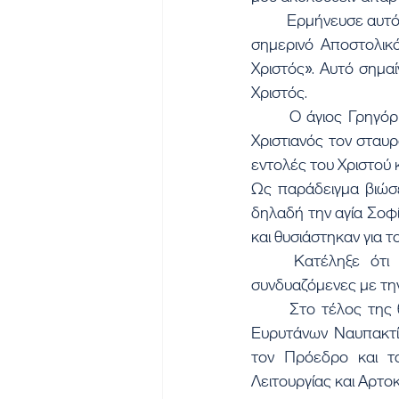
	Ερμήνευσε αυτόν τον λόγο μέσα από τον λόγο του Αποστόλου Παύλου που ακούσθηκε στο 
σημερινό Αποστολικό
Χριστός». Αυτό σημα
Χριστός.
	Ο άγιος Γρηγόριος ο Παλαμάς, αναφερόμενος σε αυτό το θέμα, γράφει ότι το να αίρη ο 
Χριστιανός τον σταυρ
εντολές του Χριστού κ
Ως παράδειγμα βιώσε
δηλαδή την αγία Σοφί
και θυσιάστηκαν για τ
	Κατέληξε ότι θα πρέπει να έχουμε τις αρετές πίστη, ελπίδα και αγάπη πάντοτε 
συνδυαζόμενες με την
	Στο τέλος της θείας Λειτουργίας τελέσθηκε Αρτοκλασία υπέρ των μελών του Συλλόγου 
Ευρυτάνων Ναυπακτί
τον Πρόεδρο και τ
Λειτουργίας και Αρτο