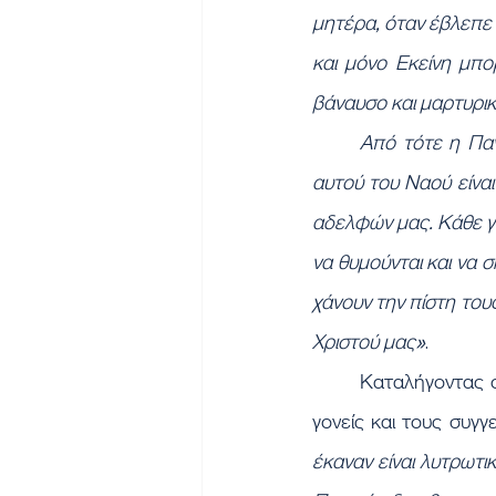
μητέρα, όταν έβλεπε τ
και μόνο Εκείνη μπορ
βάναυσο και μαρτυρικό
Από τότε η Παν
αυτού του Ναού είνα
αδελφών μας. Κάθε γων
να θυμούνται και να 
χάνουν την πίστη του
Χριστού μας»
.
	Καταλήγοντας ο Μητροπολίτης κ. Δαμασκηνός εξέφρασε την συμπαράστασή του στους 
γονείς και τους συγγ
έκαναν είναι λυτρωτικ