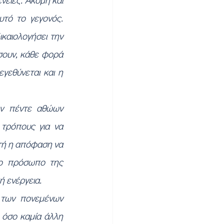
νειες. Ακόμη και 
ό το γεγονός.  
καιολογήσει την 
σουν, κάθε φορά 
γεθύνεται και η 
ν πέντε αθώων 
ρόπους για να 
τή η απόφαση να 
ο πρόσωπο της 
ή ενέργεια.
των πονεμένων 
όσο καμία άλλη 