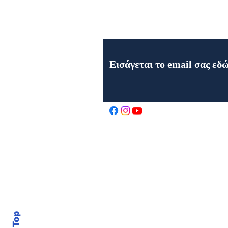
Εγγραφή στο Newsletter μα
Εορτή της Μεταμορφώσεως
του Σωτήρος στον Ιερό Ναό
Αγίου Αθανασίου στα
Καρελέϊκα Ναυπάκτου