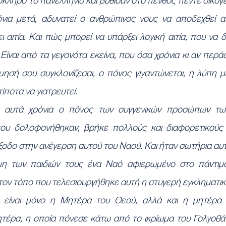
όκληρο το πανελλήνιο και βύθισαν στο πένθος πέντε οικογέ
ια μετά, αδυνατεί ο ανθρώπινος νους να αποδεχθεί αυτ
 αιτία. Και πώς μπορεί να υπάρξει λογική αιτία, που να δι
Είναι από τα γεγονότα εκείνα, που όσα χρόνια κι αν περά
ησή σου συγκλονίζεσαι, ο πόνος γιγαντώνεται, η λύπη με
ίποτα να γιατρευτεί.
 αυτά χρόνια ο πόνος των συγγενικών προσώπων τω
υ δολοφονήθηκαν, βρήκε πολλούς και διαφορετικούς τ
ξοδο στην ανέγερση αυτού του Ναού. Και ήταν σωτήρια αυ
μη των παιδιών τους ένα Ναό αφιερωμένο στο πάντιμ
τον τόπο που τελεσιουργήθηκε αυτή η στυγερή εγκληματικ
ν είναι μόνο η Μητέρα του Θεού, αλλά και η μητέρα 
ητέρα, η οποία πόνεσε κάτω από το ικρίωμα του Γολγοθά 