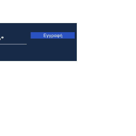
ς
Εγγραφή
Μητρόπολη Ναυπάκτου και
Μητρ
Αγίου Βλασίου: Αρχιερατική
Κυνο
Θεία Λειτουργία στο Γολέμι
Μετ
της ορεινής Ναυπακτίας
Σωτή
Πρε