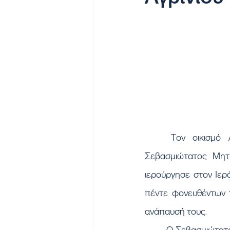
	Τον οικισμό Λεύκα Αγρινίου επισκέφθηκε την Κυριακή 26 Νοεμβρίου 2023 ο 
Σεβασμιώτατος Μητρ
ιερούργησε στον Ιερό
πέντε φονευθέντων τ
ανάπαυσή τους.
	Ο Σεβασμιώτατος χειροθέτησε Αναγνώστη τον μαθητή Λυκείου Ραφαήλ Καραχρήστο που 