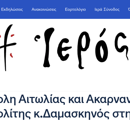
Εκδηλώσεις
Ανακοινώσεις
Εορτολόγιο
Ιερά Σύνοδος
η Αιτωλίας και Ακαρναν
λίτης κ.Δαμασκηνός στη