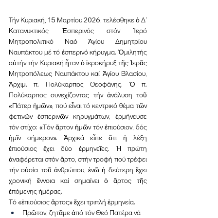
Τήν Κυριακή, 15 Μαρτίου 2026, τελέσθηκε ὁ Δ΄ 
Κατανυκτικός Ἑσπερινός στόν Ἱερό 
Μητροπολιτικό Ναό Ἁγίου Δημητρίου 
Ναυπάκτου μέ τό ἑσπερινό κήρυγμα. Ὁμιλητής 
αὐτήν τήν Κυριακή ἦταν ὁ ἱεροκήρυξ τῆς Ἱερᾶς 
Μητροπόλεως Ναυπάκτου καί Ἁγίου Βλασίου, 
Ἀρχιμ. π. Πολύκαρπος Θεοφάνης. Ὁ π. 
Πολύκαρπος συνεχίζοντας τήν ἀνάλυση τοῦ 
«Πάτερ ἡμῶν», πού εἶναι τό κεντρικό θέμα τῶν 
φετινῶν ἑσπερινῶν κηρυγμάτων, ἑρμήνευσε 
τόν στίχο: «Τόν ἄρτον ἡμῶν τόν ἐπιούσιον, δός 
ἡμῖν σήμερον». Ἀρχικά εἶπε ὅτι ἡ λέξη 
ἐπιούσιος ἔχει δύο ἑρμηνεῖες. Ἡ πρώτη 
ἀναφέρεται στόν ἄρτο, στήν τροφή πού τρέφει 
τήν οὐσία τοῦ ἀνθρώπου, ἐνῶ ἡ δεύτερη ἔχει 
χρονική ἔννοια καί σημαίνει ὁ ἄρτος τῆς 
ἑπόμενης ἡμέρας.
Τό «ἐπιούσιος ἄρτος» ἔχει τριπλή ἑρμηνεία.
Πρῶτον, ζητᾶμε ἀπό τόν Θεό Πατέρα νά 