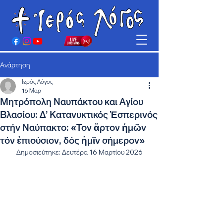
Ανάρτηση
Ιερός Λόγος
16 Μαρ
Μητρόπολη Ναυπάκτου και Αγίου
Βλασίου: Δ’ Κατανυκτικός Ἑσπερινός
στήν Ναύπακτο: «Τον ἄρτον ἡμῶν
τόν ἐπιούσιον, δός ἡμῖν σήμερον»
Δημοσιεύτηκε: Δευτέρα 16 Μαρτίου 2026