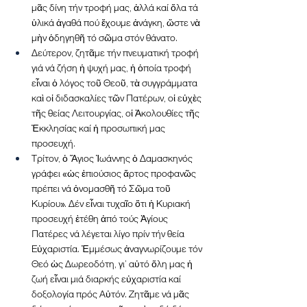
μᾶς δίνη τήν τροφή μας, ἀλλά καί ὅλα τά 
ὑλικά ἀγαθά πού ἔχουμε ἀνάγκη, ὥστε νὰ 
μὴν ὁδηγηθῆ τό σῶμα στόν θάνατο.
Δεύτερον, ζητᾶμε τήν πνευματική τροφή 
γιά νά ζήση ἡ ψυχή μας, ἡ ὁποία τροφή 
εἶναι ὁ λόγος τοῦ Θεοῦ, τὰ συγγράμματα 
καὶ οἱ διδασκαλίες τῶν Πατέρων, οἱ εὐχὲς 
τῆς θείας Λειτουργίας, οἱ Ἀκολουθίες τῆς 
Ἐκκλησίας καί ἡ προσωπική μας 
προσευχή.
Τρίτον, ὁ Ἅγιος Ἰωάννης ὁ Δαμασκηνός 
γράφει «ὡς ἐπιούσιος ἄρτος προφανῶς 
πρέπει νά ὀνομασθῆ τό Σῶμα τοῦ 
Κυρίου». Δέν εἶναι τυχαῖο ὅτι ἡ Κυριακή 
προσευχή ἐτέθη ἀπό τούς Ἁγίους 
Πατέρες νά λέγεται λίγο πρίν τήν θεία 
Εὐχαριστία. Ἐμμέσως ἀναγνωρίζουμε τόν 
Θεό ὡς Δωρεοδότη, γι’ αὐτό ὅλη μας ἡ 
ζωή εἶναι μιά διαρκής εὐχαριστία καί 
δοξολογία πρός Αὐτόν. Ζητᾶμε νά μᾶς 