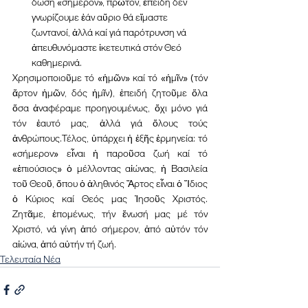
δώση «σήμερον», πρῶτον, ἐπειδή δέν 
γνωρίζουμε ἐάν αὔριο θά εἴμαστε 
ζωντανοί, ἀλλά καί γιά παρότρυνση νά 
ἀπευθυνόμαστε ἱκετευτικά στόν Θεό 
καθημερινά.
Χρησιμοποιοῦμε τό «ἡμῶν» καί τό «ἡμῖν» (τόν 
ἄρτον ἡμῶν, δός ἡμῖν), ἐπειδή ζητοῦμε ὅλα 
ὅσα ἀναφέραμε προηγουμένως, ὄχι μόνο γιά 
τόν ἑαυτό μας, ἀλλά γιά ὅλους τούς 
ἀνθρώπους.Τέλος, ὑπάρχει ἡ ἑξῆς ἑρμηνεία: τό 
«σήμερον» εἶναι ἡ παροῦσα ζωή καί τό 
«ἐπιούσιος» ὁ μέλλοντας αἰώνας, ἡ Βασιλεία 
τοῦ Θεοῦ, ὅπου ὁ ἀληθινός Ἄρτος εἶναι ὁ Ἴδιος 
ὁ Κύριος καί Θεός μας Ἰησοῦς Χριστός. 
Ζητᾶμε, ἑπομένως, τήν ἔνωσή μας μέ τόν 
Χριστό, νά γίνη ἀπό σήμερον, ἀπό αὐτόν τόν 
αἰώνα, ἀπό αὐτήν τή ζωή.
Τελευταία Νέα