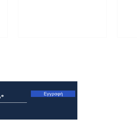
ς
Εγγραφή
Εορτολόγιο 5 Αυγούστου
Εορτ
2026
202