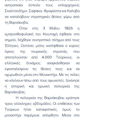
αστραπιαία· έστειλε τους οπλαρχηγούς 
Σκαλτσοδήμο, Σαφάκα, Φραγκίστα και Καλύβα 
να καταλάβουν στρατηγικές θέσεις γύρω από 
τη Βαρνάκοβα.
	Όταν στις 3 Μαΐου 1826 η 
εμπροσθοφυλακή του Κιουταχή έφθασε στο 
σημείο, δέχθηκε συντριπτικό πλήγμα από τους 
Έλληνες. Ωστόσο, μόλις κατέφθασε ο κύριος 
όγκος της τουρκικής στρατιάς, που 
αποτελούνταν από 4.000 Τούρκους, οι 
ελληνικές δυνάμεις αναγκάσθηκαν να 
εγκαταλείψουν τις θέσεις τους και να 
οχυρωθούν μέσα στο Μοναστήρι. Με τις πύλες 
να κλείνουν πίσω από τους αγωνιστές, ξεκίνησε 
η ιστορική και ηρωική πολιορκία της 
Βαρνάκοβας.
	Η πολιορκία της Βαρνάκοβας κράτησε 
τρεις ολόκληρες εβδομάδες. Οι επιθέσεις των 
Τούρκων ήταν καταιγιστικές, όμως το 
μοναστήρι παρέμενε απόρθητο. Μέσα στο 