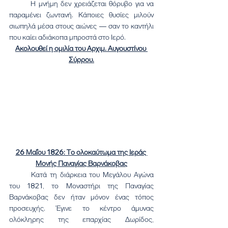
	Η μνήμη δεν χρειάζεται θόρυβο για να 
παραμένει ζωντανή. Κάποιες θυσίες μιλούν 
σιωπηλά μέσα στους αιώνες — σαν το καντήλι 
που καίει αδιάκοπα μπροστά στο Ιερό.
Ακολουθεί η ομιλία του Αρχιμ. Αυγουστίνου 
Σύρρου.
26 Μαΐου 1826: Το ολοκαύτωμα της Ιεράς 
Μονής Παναγίας Βαρνάκοβας
	Κατά τη διάρκεια του Μεγάλου Αγώνα 
του 1821, το Μοναστήρι της Παναγίας 
Βαρνάκοβας δεν ήταν μόνον ένας τόπος 
προσευχής. Έγινε το κέντρο άμυνας 
ολόκληρης της επαρχίας Δωρίδος, 