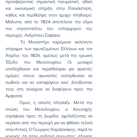
προσφέροντας σημαντική πνευματική, ηθική 
και οικονομική στήριξη στην Επανάσταση, 
καθώς και περίθαλψη στον άμαχο πληθυσμό. 
Μάλιστα, από το 1824 αποτέλεσε την έδρα 
του στρατοπέδου του οπλαρχηγού της 
περιοχής, Ανδρίτσου Σαφάκα.
	Το Μοναστήρι παρέμεινε ακλόνητο 
στήριγμα των αγωνιζομένων Ελλήνων και τον 
Απρίλιο του 1826, αμέσως μετά την ηρωική 
Έξοδο του Μεσολογγίου. Οι μοναχοί 
υποδέχθηκαν και περιέθαλψαν για αρκετές 
ημέρες όσους αγωνιστές κατόρθωσαν να 
σωθούν και να καταφύγουν εκεί, βοηθώντας 
τους στη συνέχεια να διαφύγουν προς την 
Άμφισσα.
	Όμως η απειλή πλησίαζε. Μετά την 
πτώση του Μεσολογγίου, ο Κιουταχής 
στράφηκε προς τη Δωρίδα, σχεδιάζοντας να 
περάσει από την περιοχή για να φθάσει τελικά 
στην Αττική. Ο Γεώργιος Καραϊσκάκης, παρά το 
γεγονός ότι ήταν σοβαρά άρρωστος, έδρασε 