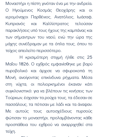
Μοναστήρι η πίστη γινόταν ένα με την ανδρεία. 
Ο Ηγούμενος Κοσμάς Θεοχάρης και οι 
ιερομόναχοι Παρθένιος, Ανατόλιος, Ιωάσαφ, 
Κυπριανός και Καλλίστρατος τελούσαν 
παρακλήσεις υπό τους ήχους της καμπάνας και 
των σήμαντρων του ναού, ενώ την ώρα της 
μάχης συνέδραμαν με τα όπλα τους, όπου το 
τείχος απειλείτο περισσότερο.
	Η κρισιμότερη στιγμή ήλθε στις 25 
Μαΐου 1826. Ο εχθρός εμφανίσθηκε με βαρύ 
πυροβολικό και άρχισε να σφυροκοπά τη 
Μονή, ανοίγοντας επικίνδυνα ρήγματα. Μέσα 
στη νύχτα, οι πολιορκημένοι έκαναν κάτι 
συγκλονιστικό: για να βλέπουν τις κινήσεις των 
Τούρκων, έσχισαν τα ρούχα τους, τα έδεσαν σε 
πασσάλους, τα πότισαν με λάδι και τα άναψαν. 
Με αυτούς τους αυτοσχέδιους πυρσούς 
φώτισαν το μοναστήρι, προλαμβάνοντας κάθε 
προσπάθεια του εχθρού να αναρριχηθεί στα 
τείχη.