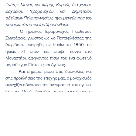
Ταύτης Μονής και κώμης Καρυάς διά χειρός 
Ζαχαρίου Ιερομονάχου και Δημητρίου 
αδελφών Πελοποννησίων, ηγουμενεύοντος του 
πανοσιωτάτου κυρίου Χρυσάνθου».
	Ο ηρωικός Ιερομόναχος Παρθένιος 
Ζωγράφος, γνωστός ως «ο Παπαφλέσσας της 
Δωρίδας», εκοιμήθη εν Κυρίω το 1850, σε 
ηλικία 71 ετών, και ετάφη κοντά στο 
Μοναστήρι, αφήνοντας πίσω του ένα φωτεινό 
παράδειγμα Πίστεως και Αγώνος.
	Και σήμερα, μέσα στις δυσκολίες και 
στις προκλήσεις της εποχής μας, ο μοναχισμός 
συνεχίζει αδιάκοπα τον πνευματικό του αγώνα. 
Οι ιερές Μονές Δωρίδος παραμένουν άγρυπνα 
πνευματικά φυλάκια και προπύργια πίστεως, 
τόποι προσευχής, μετανοίας και αντιστάσεως 
απέναντι σε κάθε δύναμη κακού και 
απομακρύνσεως από τον Θεό.
	Οι μοναχοί και οι μοναχές του τόπου μας 
δεν αγωνίζονται μόνο για τον προσωπικό τους 