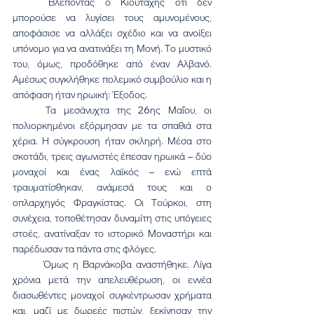
	Βλέποντας ο Κιουταχής ότι δεν 
μπορούσε να λυγίσει τους αμυνομένους, 
αποφάσισε να αλλάξει σχέδιο και να ανοίξει 
υπόνομο για να ανατινάξει τη Μονή. Το μυστικό 
του, όμως, προδόθηκε από έναν Αλβανό. 
Αμέσως συγκλήθηκε πολεμικό συμβούλιο και η 
απόφαση ήταν ηρωική: Έξοδος.
	Τα μεσάνυχτα της 26ης Μαΐου, οι 
πολιορκημένοι εξόρμησαν με τα σπαθιά στα 
χέρια. Η σύγκρουση ήταν σκληρή. Μέσα στο 
σκοτάδι, τρεις αγωνιστές έπεσαν ηρωικά – δύο 
μοναχοί και ένας λαϊκός – ενώ επτά 
τραυματίσθηκαν, ανάμεσά τους και ο 
οπλαρχηγός Φραγκίστας. Οι Τούρκοι, στη 
συνέχεια, τοποθέτησαν δυναμίτη στις υπόγειες 
στοές, ανατίναξαν το ιστορικό Μοναστήρι και 
παρέδωσαν τα πάντα στις φλόγες.
	Όμως η Βαρνάκοβα αναστήθηκε. Λίγα 
χρόνια μετά την απελευθέρωση, οι εννέα 
διασωθέντες μοναχοί συγκέντρωσαν χρήματα 
και, μαζί με δωρεές πιστών, ξεκίνησαν την 