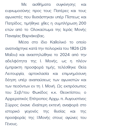
	Με αισθήματα συγκίνησης και 
ευγνωμοσύνης προς τους Πατέρες και τους 
αγωνιστές που θυσιάστηκαν υπέρ Πίστεως και 
Πατρίδος, τιμήθηκε χθες η συμπλήρωση 200 
ετών από το Ολοκαύτωμα της Ιεράς Μονής 
Παναγίας Βαρνάκοβας. 
	Μέσα στο ίδιο Καθολικό το οποίο 
ανατινάχτηκε κατά την πολιορκία του 1826 (26 
Μαΐου) και αναστηλώθηκε το 2024 από την 
αδελφότητα της Ι. Μονής, ως η πλέον 
έμπρακτη προσφορά τιμής, τελέσθηκε Θεία 
Λειτουργία, αρτοκλασία και επιμνημόσυνη 
δέηση υπέρ αναπαύσεως των αγωνιστών και 
των πεσόντων εν τη Ι. Μονή. Ως εκπρόσωπος 
του Σεβ/του Φωκίδος κ.κ. Θεοκτίστου, ο 
Αρχιερατικός Επίτροπος Αρχιμ. π. Αυγουστίνος 
Σύρρος έκανε ιδιαίτερη εκτενή αναφορά στο 
ιστορικό γεγονός της θυσίας και της 
προσφοράς της Ι.Μονής στους αγώνες του 
Γένους.