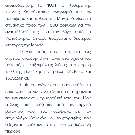
ανοικοδόμηση. Το 1831, ο Κυβερνήτης 
Ιωάννης Καποδίστριας, αναγνωρίζοντας την 
προσφορά και τη θυσία της Μονής, διέθεσε το 
σημαντικό ποσό των 1.800 φοινίκων για την 
αναστήλωσή της. Για τον λόγο αυτό, ο 
Καποδίστριας δικαίως θεωρείται ο δεύτερος 
κτήτορας της Μονής.
	Ο νέος ναός, που διατηρείται έως 
σήμερα, οικοδομήθηκε πάνω στα σχέδια του 
παλαιού, με λαξευμένους λίθους, στη μορφή 
τρίκλιτης βασιλικής με τρούλο, νάρθηκα και 
εξωνάρθηκα.
	Ιδιαίτερο ενδιαφέρον παρουσιάζει το 
εσωτερικό του ναού. Στο δάπεδο διατηρούνται 
τα εντυπωσιακά μαρμαροθετήματα του 11ου 
αιώνος, που επέζησαν από τον αρχικό 
βυζαντινό ναό, ενώ, σύμφωνα με τον 
αρχαιολόγο Ορλάνδο, οι τοιχογραφίες που 
σώζονται ανήκουν στην υστεροβυζαντινή 
περίοδο.