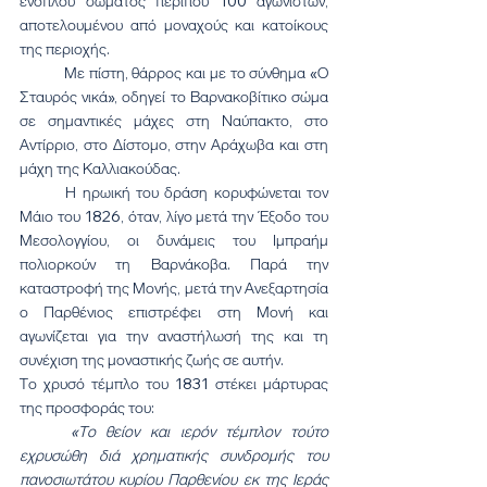
ενόπλου σώματος περίπου 100 αγωνιστών, 
αποτελουμένου από μοναχούς και κατοίκους 
της περιοχής.
	Με πίστη, θάρρος και με το σύνθημα «Ο 
Σταυρός νικά», οδηγεί το Βαρνακοβίτικο σώμα 
σε σημαντικές μάχες στη Ναύπακτο, στο 
Αντίρριο, στο Δίστομο, στην Αράχωβα και στη 
μάχη της Καλλιακούδας.
	Η ηρωική του δράση κορυφώνεται τον 
Μάιο του 1826, όταν, λίγο μετά την Έξοδο του 
Μεσολογγίου, οι δυνάμεις του Ιμπραήμ 
πολιορκούν τη Βαρνάκοβα. Παρά την 
καταστροφή της Μονής, μετά την Ανεξαρτησία 
ο Παρθένιος επιστρέφει στη Μονή και 
αγωνίζεται για την αναστήλωσή της και τη 
συνέχιση της μοναστικής ζωής σε αυτήν.
Το χρυσό τέμπλο του 1831 στέκει μάρτυρας 
της προσφοράς του: 
	«Το θείον και ιερόν τέμπλον τούτο 
εχρυσώθη διά χρηματικής συνδρομής του 
πανοσιωτάτου κυρίου Παρθενίου εκ της Ιεράς 