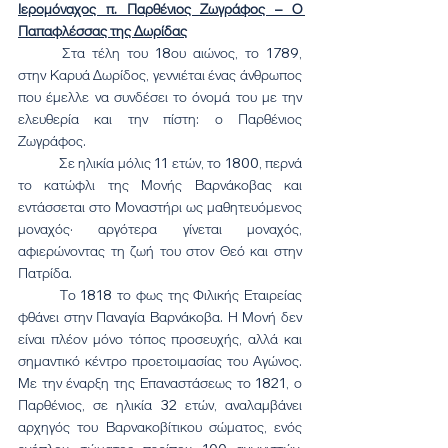
Ιερομόναχος π. Παρθένιος Ζωγράφος – Ο 
Παπαφλέσσας της Δωρίδας
	Στα τέλη του 18ου αιώνος, το 1789, 
στην Καρυά Δωρίδος, γεννιέται ένας άνθρωπος 
που έμελλε να συνδέσει το όνομά του με την 
ελευθερία και την πίστη: ο Παρθένιος 
Ζωγράφος.
	Σε ηλικία μόλις 11 ετών, το 1800, περνά 
το κατώφλι της Μονής Βαρνάκοβας και 
εντάσσεται στο Μοναστήρι ως μαθητευόμενος 
μοναχός· αργότερα γίνεται μοναχός, 
αφιερώνοντας τη ζωή του στον Θεό και στην 
Πατρίδα.
	Το 1818 το φως της Φιλικής Εταιρείας 
φθάνει στην Παναγία Βαρνάκοβα. Η Μονή δεν 
είναι πλέον μόνο τόπος προσευχής, αλλά και 
σημαντικό κέντρο προετοιμασίας του Αγώνος. 
Με την έναρξη της Επαναστάσεως το 1821, ο 
Παρθένιος, σε ηλικία 32 ετών, αναλαμβάνει 
αρχηγός του Βαρνακοβίτικου σώματος, ενός 