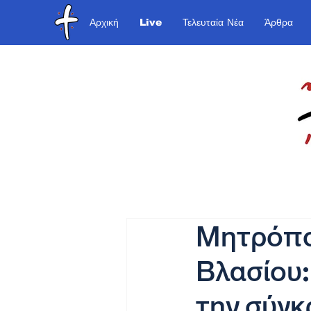
Αρχική
Live
Τελευταία Νέα
Άρθρα
Μητρόπο
Βλασίου:
την σύγ