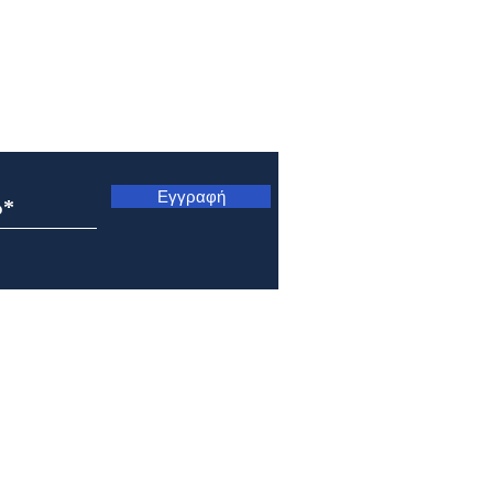
ς
Εγγραφή
Μητρόπολη Ναυπάκτου και
Μητρ
Αγίου Βλασίου: Αρχιερατική
Κυνο
Θεία Λειτουργία στο Γολέμι
Μετ
της ορεινής Ναυπακτίας
Σωτή
Πρε