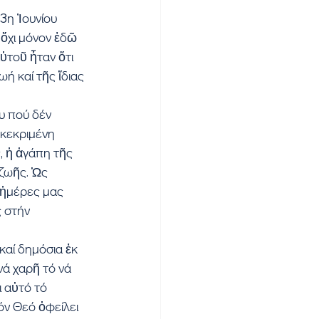
3η Ἰουνίου 
ὄχι μόνον ἐδῶ 
ὐτοῦ ἦταν ὅτι 
ή καί τῆς ἴδιας 
υ πού δέν 
γκεκριμένη 
 ἡ ἀγάπη τῆς 
ζωῆς. Ὡς 
 ἡμέρες μας 
 στήν 
αί δημόσια ἐκ 
νά χαρῆ τό νά 
ι αὐτό τό 
όν Θεό ὀφείλει 