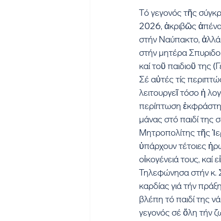
Τό γεγονός τῆς σύγκρ
2026, ἀκριβῶς ἀπέναν
στήν Ναύπακτο, ἀλλά 
στήν μητέρα Σπυριδού
καί τοῦ παιδιοῦ της 
Σέ αὐτές τίς περιπτώ
λειτουργεῖ τόσο ἡ λο
περίπτωση ἐκφράστηκε
μάνας στό παιδί της 
Μητροπολίτης τῆς Ἱερ
ὑπάρχουν τέτοιες ἡρω
οἰκογένειά τους, καί ε
Τηλεφώνησα στήν κ. Σ
καρδίας γιά τήν πράξη
βλέπη τό παιδί της νά
γεγονός σέ ὅλη τήν ζω