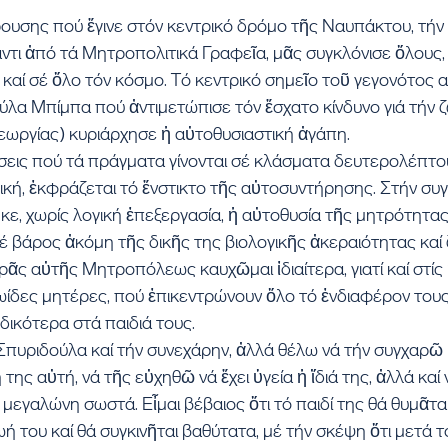
ουσης πού ἔγινε στόν κεντρικό δρόμο τῆς Ναυπάκτου, τήν 
τι ἀπό τά Μητροπολιτικά Γραφεῖα, μᾶς συγκλόνισε ὅλους, 
καί σέ ὅλο τόν κόσμο. Τό κεντρικό σημεῖο τοῦ γεγονότος α
λα Μπίμπα πού ἀντιμετώπισε τόν ἔσχατο κίνδυνο γιά τήν ζω
(Γεωργίας) κυριάρχησε ἡ αὐτοθυσιαστική ἀγάπη.
σεις πού τά πράγματα γίνονται σέ κλάσματα δευτερολέπτο
γική, ἐκφράζεται τό ἔνστικτο τῆς αὐτοσυντήρησης. Στήν συ
, χωρίς λογική ἐπεξεργασία, ἡ αὐτοθυσία τῆς μητρότητας,
σέ βάρος ἀκόμη τῆς δικῆς της βιολογικῆς ἀκεραιότητας καί 
ᾶς αὐτῆς Μητροπόλεως καυχῶμαι ἰδιαίτερα, γιατί καί στίς
ίδες μητέρες, πού ἐπικεντρώνουν ὅλο τό ἐνδιαφέρον τους
ἰδικότερα στά παιδιά τους.
πυριδούλα καί τήν συνεχάρην, ἀλλά θέλω νά τήν συγχαρῶ κ
 της αὐτή, νά τῆς εὐχηθῶ νά ἔχει ὑγεία ἡ ἴδιά της, ἀλλά καί 
 μεγαλώνη σωστά. Εἶμαι βέβαιος ὅτι τό παιδί της θά θυμᾶτα
ή του καί θά συγκινῆται βαθύτατα, μέ τήν σκέψη ὅτι μετά τ