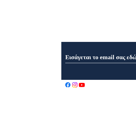
Εγγραφή στο Newsletter μα
Εορτή της Μεταμορφώσεως
του Σωτήρος στον Ιερό Ναό
Αγίου Αθανασίου στα
Καρελέϊκα Ναυπάκτου