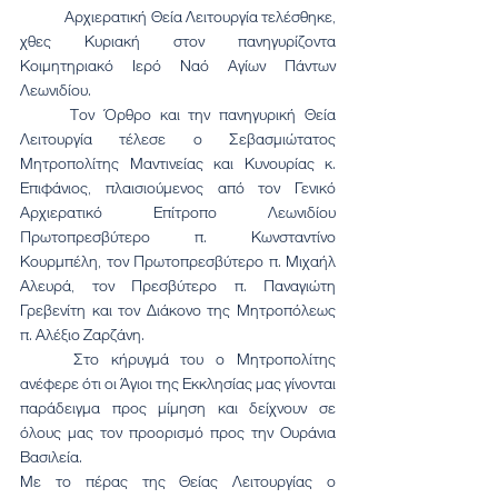
	Αρχιερατική Θεία Λειτουργία τελέσθηκε, 
χθες Κυριακή στον πανηγυρίζοντα 
Κοιμητηριακό Ιερό Ναό Αγίων Πάντων 
Λεωνιδίου.
	Τον Όρθρο και την πανηγυρική Θεία 
Λειτουργία τέλεσε ο Σεβασμιώτατος 
Μητροπολίτης Μαντινείας και Κυνουρίας κ. 
Επιφάνιος, πλαισιούμενος από τον Γενικό 
Αρχιερατικό Επίτροπο Λεωνιδίου 
Πρωτοπρεσβύτερο π. Κωνσταντίνο 
Κουρμπέλη, τον Πρωτοπρεσβύτερο π. Μιχαήλ 
Αλευρά, τον Πρεσβύτερο π. Παναγιώτη 
Γρεβενίτη και τον Διάκονο της Μητροπόλεως 
π. Αλέξιο Ζαρζάνη.
	Στο κήρυγμά του ο Μητροπολίτης 
ανέφερε ότι οι Άγιοι της Εκκλησίας μας γίνονται 
παράδειγμα προς μίμηση και δείχνουν σε 
όλους μας τον προορισμό προς την Ουράνια 
Βασιλεία.
Με το πέρας της Θείας Λειτουργίας ο 