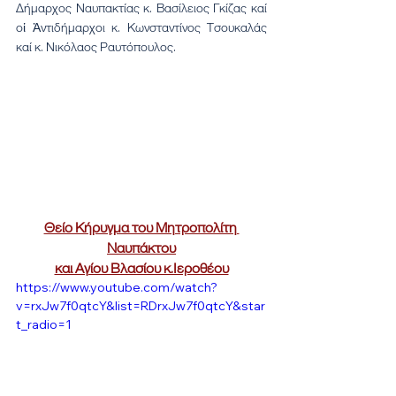
Δήμαρχος Ναυπακτίας κ. Βασίλειος Γκίζας καί 
οἱ Ἀντιδήμαρχοι κ. Κωνσταντίνος Τσουκαλάς 
καί κ. Νικόλαος Ραυτόπουλος.
Θείο Κήρυγμα του Μητροπολίτη 
Ναυπάκτου
και Αγίου Βλασίου κ.Ιεροθέου
https://www.youtube.com/watch?
v=rxJw7f0qtcY&list=RDrxJw7f0qtcY&star
t_radio=1