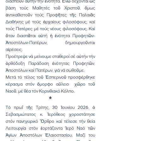
διασποῦν αὐτήν τήν ἑνότητα. Ἐνῶ δέχονται ὡς 
βάση τούς Μαθητές τοῦ Χριστοῦ, ὅμως 
ἀντικαθιστοῦν τούς Προφῆτες τῆς Παλαιᾶς 
Διαθήκης μέ τούς ἀρχαίους φιλοσόφους, καί 
τούς Πατέρες μέ τούς νέους φιλοσόφους. Καί 
ὅταν διασπᾶται αὐτή ἡ ἑνότητα Προφητῶν-
Ἀποστόλων-Πατέρων, δημιουργοῦνται 
αἱρέσεις.
Προέτρεψε νά μείνουμε σταθεροί σέ αὐτήν τήν 
ὀρθόδοξη Παράδοση ἑνότητας Προφητῶν, 
Ἀποστόλων καί Πατέρων, γιά νά σωθοῦμε.
Μετά τό τέλος τοῦ Ἑσπερινοῦ προσφέρθηκε 
κέρασμα στόν ὄμορφο αὔλειο  χῶρο τοῦ 
Ναοῦ, μέ θέα τόν Κορινθιακό Κόλπο.
*
Τό πρωΐ τῆς Τρίτης, 30 Ἰουνίου 2026, ὁ 
Σεβασμιώτατος κ. Ἱερόθεος χοροστάτησε 
στόν πανηγυρικό Ὄρθρο καί τέλεσε τήν θεία 
Λειτουργία στόν ἑορτάζοντα Ἱερό Ναό τῶν 
Ἁγίων Ἀποστόλων Ἐλαιοστασίου. Μαζί του 