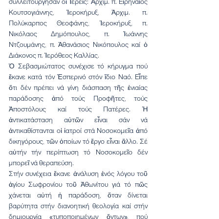
συλλειτούργησαν οἱ Ἱερεῖς: Ἀρχιμ. π. Εἰρηναῖος 
Κουτσογιάννης, Ἱεροκήρυξ, Ἀρχιμ. π. 
Πολύκαρπος Θεοφάνης, Ἱεροκήρυξ, π. 
Νικόλαος Δημόπουλος, π. Ἰωάννης 
Ντζουμάνης, π. Ἀθανάσιος Νικόπουλος καί ὁ 
Διάκονος π. Ἱερόθεος Καλλίας. 
Ὁ Σεβασμιώτατος συνέχισε τό κήρυγμα πού 
ἔκανε κατά τόν Ἑσπερινό στόν ἴδιο Ναό. Εἶπε 
ὅτι δέν πρέπει νά γίνη διάσπαση τῆς ἑνιαίας 
παράδοσης ἀπό τούς Προφῆτες, τούς 
Ἀποστόλους καί τούς Πατέρες. Ἡ 
ἀντικατάσταση αὐτῶν εἶναι σάν νά 
ἀντικαθίστανται οἱ ἰατροί στά Νοσοκομεῖα ἀπό 
δικηγόρους, τῶν ὁποίων τό ἔργο εἶναι ἄλλο. Σέ 
αὐτήν τήν περίπτωση τό Νοσοκομεῖο δέν 
μπορεῖ νά θεραπεύση.
Στήν συνέχεια ἔκανε ἀνάλυση ἑνός λόγου τοῦ 
ἁγίου Σωφρονίου τοῦ Ἀθωνίτου γιά τό πῶς 
χάνεται αὐτή ἡ παράδοση, ὅταν δίνεται 
βαρύτητα στήν διανοητική θεολογία καί στήν 
δημιουργία «τυποποιημένων ὄντων», πού 