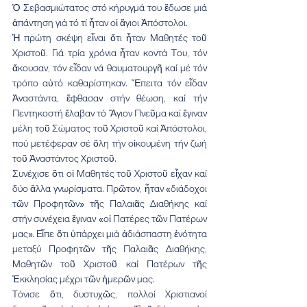
Ὁ Σεβασμιώτατος στό κήρυγμά του ἔδωσε μιά 
ἀπάντηση γιά τό τί ἦταν οἱ ἅγιοι Ἀπόστολοι. 
Ἡ πρώτη σκέψη εἶναι ὅτι ἦταν Μαθητές τοῦ 
Χριστοῦ. Γιά τρία χρόνια ἦταν κοντά Του, τόν 
ἄκουσαν, τόν εἶδαν νά θαυματουργῆ καί μέ τόν 
τρόπο αὐτό καθαρίστηκαν. Ἔπειτα τόν εἶδαν 
Ἀναστάντα, ἔφθασαν στήν θέωση, καί τήν 
Πεντηκοστή ἔλαβαν τό Ἅγιον Πνεῦμα καί ἔγιναν 
μέλη τοῦ Σώματος τοῦ Χριστοῦ καί Ἀπόστολοι, 
πού μετέφεραν σέ ὅλη τήν οἰκουμένη τήν ζωή 
τοῦ Ἀναστάντος Χριστοῦ.
Συνέχισε ὅτι οἱ Μαθητές τοῦ Χριστοῦ εἶχαν καί 
δύο ἄλλα γνωρίσματα. Πρῶτον, ἦταν «διάδοχοι 
τῶν Προφητῶν» τῆς Παλαιᾶς Διαθήκης καί 
στήν συνέχεια ἔγιναν «οἱ Πατέρες τῶν Πατέρων 
μας». Εἶπε ὅτι ὑπάρχει μιά ἀδιάσπαστη ἑνότητα 
μεταξύ Προφητῶν τῆς Παλαιᾶς Διαθήκης, 
Μαθητῶν τοῦ Χριστοῦ καί Πατέρων τῆς 
Ἐκκλησίας μέχρι τῶν ἡμερῶν μας.
Τόνισε ὅτι, δυστυχῶς, πολλοί Χριστιανοί 