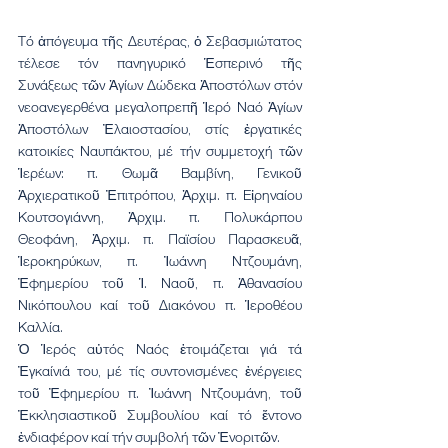
Τό ἀπόγευμα τῆς Δευτέρας, ὁ Σεβασμιώτατος 
τέλεσε τόν πανηγυρικό Ἑσπερινό τῆς 
Συνάξεως τῶν Ἁγίων Δώδεκα Ἀποστόλων στόν 
νεοανεγερθένα μεγαλοπρεπῆ Ἱερό Ναό Ἁγίων 
Ἀποστόλων Ἐλαιοστασίου, στίς ἐργατικές 
κατοικίες Ναυπάκτου, μέ τήν συμμετοχή τῶν 
Ἱερέων: π. Θωμᾶ Βαμβίνη, Γενικοῦ 
Ἀρχιερατικοῦ Ἐπιτρόπου, Ἀρχιμ. π. Εἰρηναίου 
Κουτσογιάννη, Ἀρχιμ. π. Πολυκάρπου 
Θεοφάνη, Ἀρχιμ. π. Παϊσίου Παρασκευᾶ, 
Ἱεροκηρύκων, π. Ἰωάννη Ντζουμάνη, 
Ἐφημερίου τοῦ Ἱ. Ναοῦ, π. Ἀθανασίου 
Νικόπουλου καί τοῦ Διακόνου π. Ἱεροθέου 
Καλλία. 
Ὁ Ἱερός αὐτός Ναός ἑτοιμάζεται γιά τά 
Ἐγκαίνιά του, μέ τίς συντονισμένες ἐνέργειες 
τοῦ Ἐφημερίου π. Ἰωάννη Ντζουμάνη, τοῦ 
Ἐκκλησιαστικοῦ Συμβουλίου καί τό ἔντονο 
ἐνδιαφέρον καί τήν συμβολή τῶν Ἐνοριτῶν.