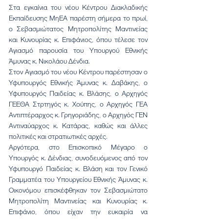
Στα εγκαίνια του νέου Κέντρου Διακλαδικής 
Εκπαίδευσης ΜηΕΑ παρέστη σήμερα το πρωί, 
ο Σεβασμιώτατος Μητροπολίτης Μαντινείας 
και Κυνουρίας κ. Επιφάνιος, όπου τέλεσε τον 
Αγιασμό παρουσία του Υπουργού Εθνικής 
Άμυνας κ. Νικολάου Δένδια.
Στον Αγιασμό του νέου Κέντρου παρέστησαν ο 
Υφυπουργός Εθνικής Άμυνας κ. Δαβάκης, ο 
Υφυπουργός Παιδείας κ. Βλάσης, ο Αρχηγός 
ΓΕΕΘΑ Στρτηγός κ. Χούπης, ο Αρχηγός ΓΕΑ 
Αντιπτέραρχος κ. Γρηγοριάδης, ο Αρχηγός ΓΕΝ 
Αντιναύαρχος κ. Κατάρας, καθώς και άλλες 
πολιτικές και στρατιωτικές αρχές.
Αργότερα, στο Επισκοπικό Μέγαρο ο 
Υπουργός κ. Δένδιας, συνοδευόμενος από τον 
Υφυπουργό Παιδείας κ. Βλάση και τον Γενικό 
Γραμματέα του Υπουργείου Εθνικής Άμυνας κ. 
Οικονόμου επισκέφθηκαν τον Σεβασμιώτατο 
Μητροπολίτη Μαντινείας και Κυνουρίας κ. 
Επιφάνιο, όπου είχαν την ευκαιρία να 