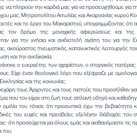
ς να πληρούν την καρδιά μας για να προσευχηθούμε για τ
ου μας, Μητροπολίτου Αιτωλίας και Ακαρνανίας κυρού Κο
τας τον δρόμο της μοναχικής αφιερώσεως και της ι
ταν για την γνήσια και ανιδιοτελή αγάπη του για την Εκ
ς, ακούραστος πνευματικός, κατανυκτικός λειτουργός που
ση και την ανεξικακία.
λους. Είχε έναν θεολογικό λόγο που εξέφραζε με ομολογι
 Εκκλησίας και της κοινωνίας.
χάρη τους Άρχοντες και τους πιστούς που προσήλθαν για 
ρα που τον είχαν στη ζωή τους απλανή οδηγό και καθοδηγ
ομιλία του τόνισε ότι προσωπικά έχω την βεβαιότητα κα
ς δικές του ευχές και πρεσβείες εξελέγην διάδοχός του 
ας∙ ότι προσεύχεται για όλους εμάς και αισθανόμαστε τις π
 του.