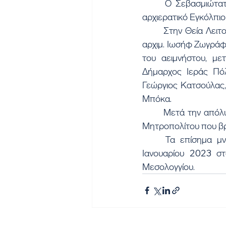
	Ο Σεβασμιώτατος κατά την Απόλυση προσέφερε στην Ιερά Μονή μια ράβδο και ένα 
αρχιερατικό Εγκόλπιο
	Στην Θεία Λειτουργία και το Ιερό Μνημόσυνο συμμετείχαν ο Ηγούμενος της Ιεράς Μονής 
αρχιμ. Ιωσήφ Ζωγράφο
του αειμνήστου, μ
Δήμαρχος Ιεράς Πόλ
Γεώργιος Κατσούλας, 
Μπόκα.
	Μετά την απόλυση της Θείας Λειτουργίας τελέσθηκε τρισάγιο στον τάφο του αειμνήστου 
Μητροπολίτου που βρ
	Τα επίσημα μνημόσυνα για τον μακαριστό Ποιμενάρχη θα τελεσθούν την Κυριακή 8 
Ιανουαρίου 2023 στ
Μεσολογγίου.