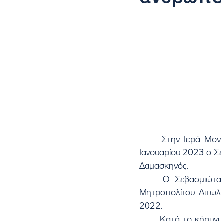
	Στην Ιερά Μονή Εισοδίων της Θεοτόκου Μυρτιάς Τριχωνίδος ιερούργησε την Τρίτη 3 
Ιανουαρίου 2023 ο Σ
Δαμασκηνός.
	Ο Σεβασμιώτατος τέλεσε το ετήσιο μνημόσυνο του Μακαριστού Προκατόχου του, 
Μητροπολίτου Αιτωλί
2022.
	Κατά το κήρυγμά του ανέφερε, ότι ανήλθαμε όλοι σε αυτή την Θεομητορική Μάνδρα με 