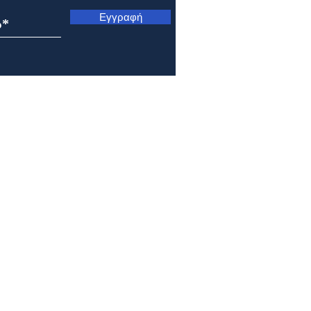
Εγγραφή
Μητρόπολη Ναυπάκτου και
Μητρ
Αγίου Βλασίου: Αρχιερατική
Κυνο
Θεία Λειτουργία στο Γολέμι
Μετ
της ορεινής Ναυπακτίας
Σωτή
Πρε
1 by ioannoupro.com . Powered by Ioannou Dimitrios | Ναύπακτος | 