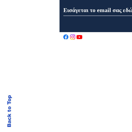
Εορτή της Μεταμορφώσεως
του Σωτήρος στον Ιερό Ναό
Αγίου Αθανασίου στα
Καρελέϊκα Ναυπάκτου
Back to Top
© 202