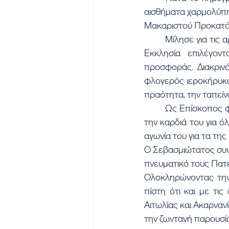
αισθήματα χαρμολύπη
Μακαριστού Προκατόχ
	Μίλησε για τις αρετές και το έργο του Μακαριστού, υπογραμμίζοντας ότι αφιερώθηκε στην 
Εκκλησία επιλέγον
προσφοράς. Διακρινό
φλογερός ιεροκήρυκα
πραότητα, την ταπείνω
	Ως Επίσκοπος φάνηκε ο ευεργέτης των αχαρίστων, ο στοργικός πατέρας που είχε ανοιχτή 
την καρδιά του για ό
αγωνία του για τα της
Ο Σεβασμιώτατος συνε
πνευματικό τους Πατέ
Ολοκληρώνοντας την 
πίστη ότι και με τι
Αιτωλίας και Ακαρνανί
την ζωντανή παρουσία