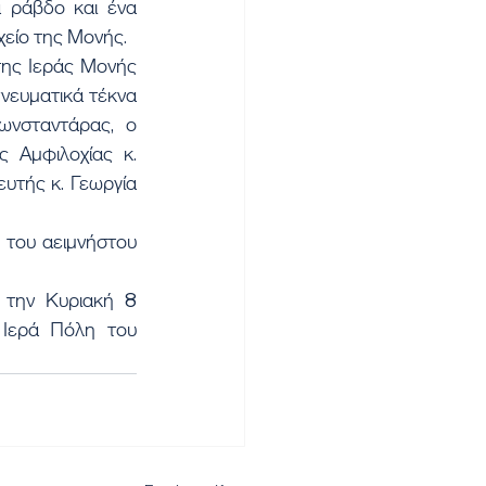
χείο της Μονής.
νευματικά τέκνα 
νσταντάρας, ο 
Αμφιλοχίας κ. 
υτής κ. Γεωργία 
Ιερά Πόλη του 