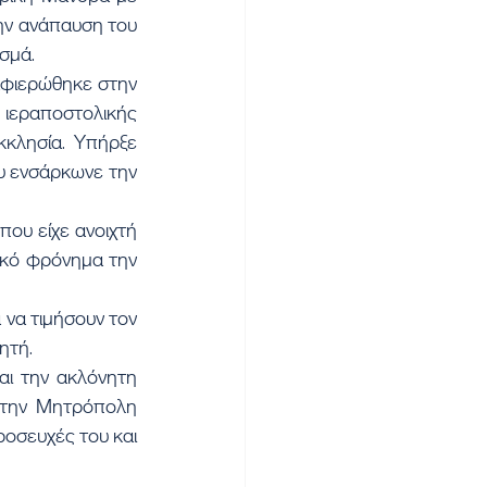
ην ανάπαυση του 
σμά.
εραποστολικής 
κλησία. Υπήρξε 
 ενσάρκωνε την 
ακό φρόνημα την 
να τιμήσουν τον 
ητή.
ι την ακλόνητη 
στην Μητρόπολη 
ροσευχές του και 