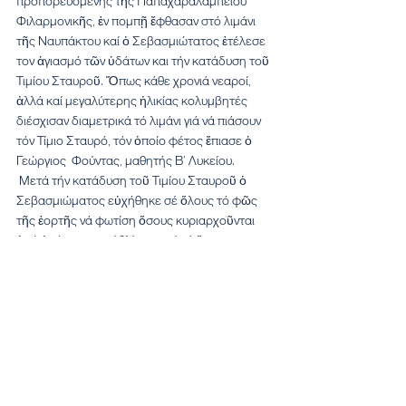
προπορευομένης τῆς Παπαχαραλαμπείου 
Φιλαρμονικῆς, ἐν πομπῇ ἔφθασαν στό λιμάνι 
τῆς Ναυπάκτου καί ὁ Σεβασμιώτατος ἐτέλεσε 
τον ἁγιασμό τῶν ὑδάτων και τήν κατάδυση τοῦ 
Τιμίου Σταυροῦ. Ὅπως κάθε χρονιά νεαροί, 
ἀλλά καί μεγαλύτερης ἡλικίας κολυμβητές 
διέσχισαν διαμετρικά τό λιμάνι γιά νά πιάσουν 
τόν Τίμιο Σταυρό, τόν ὁποίο φέτος ἔπιασε ὁ 
Γεώργιος  Φούντας, μαθητής Β’ Λυκείου.
 Μετά τήν κατάδυση τοῦ Τιμίου Σταυροῦ ὁ 
Σεβασμιώματος εὐχήθηκε σέ ὅλους τό φῶς 
τῆς ἑορτῆς νά φωτίση ὅσους κυριαρχοῦνται 
ἀπό ἀπόγνωση καί θλίψεις καί σέ ὅσους 
ἀναζητοῦν τήν δικαιοσύνη. Ἐπειδή στήν ἑορτή 
κυριαρχεῖ τό φῶς, ἀλλά  καί τό νερό, 
μνημόνευσε ἰδιαίτερα τούς ἄνδρες καί τίς 
γυναῖκες τοῦ Λιμενικοῦ Σώματος, πού 
μεριμνοῦν γιά τήν δική μας ἀσφάλεια, κυρίως 
στίς ἡμέρες μας.
Τελευταία Νέα