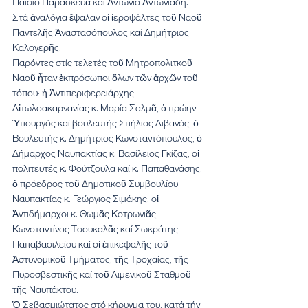
Παΐσιο Παρασκευᾶ καί Ἀντώνιο Ἀντωνιάδη. 
Στά ἀναλόγια ἔψαλαν οἱ ἱεροψάλτες τοῦ Ναοῦ 
Παντελῆς Ἀναστασόπουλος καί Δημήτριος 
Καλογερῆς.
Παρόντες στίς τελετές τοῦ Μητροπολιτκοῦ 
Ναοῦ ἦταν ἐκπρόσωποι ὅλων τῶν ἀρχῶν τοῦ 
τόπου· ἡ Ἀντιπεριφερειάρχης 
Αἰτωλοακαρνανίας κ. Μαρία Σαλμᾶ, ὁ πρώην 
Ὑπουργός καί βουλευτής Σπήλιος Λιβανός, ὁ 
Βουλευτής κ. Δημήτριος Κωνσταντόπουλος, ὁ 
Δήμαρχος Ναυπακτίας κ. Βασίλειος Γκίζας, οἱ 
πολιτευτές κ. Φούτζουλα καί κ. Παπαθανάσης, 
ὁ πρόεδρος τοῦ Δημοτικοῦ Συμβουλίου 
Ναυπακτίας κ. Γεώργιος Σιμάκης, οἱ 
Ἀντιδήμαρχοι κ. Θωμᾶς Κοτρωνιᾶς, 
Κωνσταντίνος Τσουκαλᾶς καί Σωκράτης 
Παπαβασιλείου καί οἱ ἐπικεφαλῆς τοῦ 
Ἀστυνομικοῦ Τμήματος, τῆς Τροχαίας, τῆς 
Πυροσβεστικῆς καί τοῦ Λιμενικοῦ Σταθμοῦ 
τῆς Ναυπάκτου.
Ὁ Σεβασμιώτατος στό κήρυγμα του, κατά τήν 