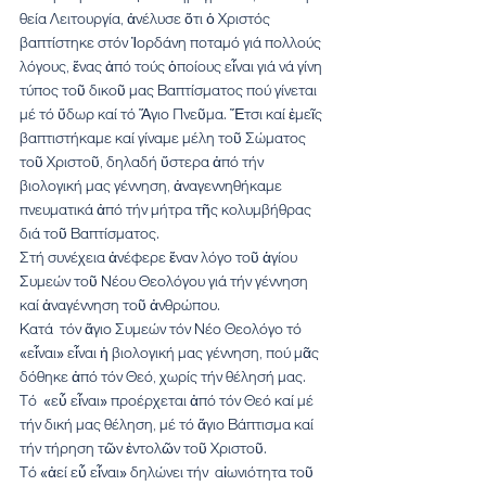
θεία Λειτουργία, ἀνέλυσε ὅτι ὁ Χριστός 
βαπτίστηκε στόν Ἰορδάνη ποταμό γιά πολλούς 
λόγους, ἕνας ἀπό τούς ὁποίους εἶναι γιά νά γίνη 
τύπος τοῦ δικοῦ μας Βαπτίσματος πού γίνεται 
μέ τό ὕδωρ καί τό Ἅγιο Πνεῦμα. Ἔτσι καί ἐμεῖς 
βαπτιστήκαμε καί γίναμε μέλη τοῦ Σώματος 
τοῦ Χριστοῦ, δηλαδή ὕστερα ἀπό τήν 
βιολογική μας γέννηση, ἀναγεννηθήκαμε 
πνευματικά ἀπό τήν μήτρα τῆς κολυμβήθρας 
διά τοῦ Βαπτίσματος.
Στή συνέχεια ἀνέφερε ἕναν λόγο τοῦ ἁγίου 
Συμεών τοῦ Νέου Θεολόγου γιά τήν γέννηση 
καί ἀναγέννηση τοῦ ἀνθρώπου.
Κατά  τόν ἅγιο Συμεών τόν Νέο Θεολόγο τό 
«εἶναι» εἶναι ἡ βιολογική μας γέννηση, πού μᾶς 
δόθηκε ἀπό τόν Θεό, χωρίς τήν θέλησή μας.
Τό  «εὖ εἶναι» προέρχεται ἀπό τόν Θεό καί μέ 
τήν δική μας θέληση, μέ τό ἅγιο Βάπτισμα καί 
τήν τήρηση τῶν ἐντολῶν τοῦ Χριστοῦ.
Τό «ἀεί εὖ εἶναι» δηλώνει τήν  αἰωνιότητα τοῦ 