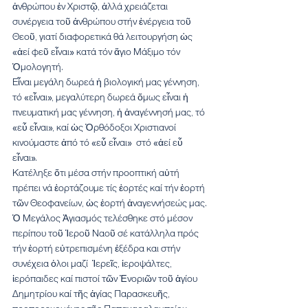
ἀνθρώπου ἐν Χριστῷ, ἀλλά χρειάζεται 
συνέργεια τοῦ ἀνθρώπου στήν ἐνέργεια τοῦ 
Θεοῦ, γιατί διαφορετικά θά λειτουργήση ὡς 
«ἀεί φεῦ εἶναι» κατά τόν ἅγιο Μάξιμο τόν 
Ὁμολογητή.
Εἶναι μεγάλη δωρεά ἡ βιολογική μας γέννηση, 
τό «εἶναι», μεγαλύτερη δωρεά ὅμως εἶναι ἡ 
πνευματική μας γέννηση, ἡ ἀναγέννησή μας, τό 
«εὖ εἶναι», καί ὡς Ὀρθόδοξοι Χριστιανοί 
κινούμαστε ἀπό τό «εὖ εἶναι»  στό «ἀεί εὖ 
εἶναι».
Κατέληξε ὅτι μέσα στήν προοπτική αὐτή 
πρέπει νά ἑορτάζουμε τίς ἑορτές καί τήν ἑορτή 
τῶν Θεοφανείων, ὡς ἑορτή ἀναγεννήσεώς μας.
Ὁ Μεγάλος Ἀγιασμός τελέσθηκε στό μέσον 
περίπου τοῦ Ἱεροῦ Ναοῦ σέ κατάλληλα πρός 
τήν ἑορτή εὐτρεπισμένη ἐξέδρα και στήν 
συνέχεια ὁλοι μαζί  Ἱερεῖς, ἱεροψάλτες, 
ἱερόπαιδες καί πιστοί τῶν Ἐνοριῶν τοῦ ἁγίου 
Δημητρίου καί τῆς ἁγίας Παρασκευῆς, 