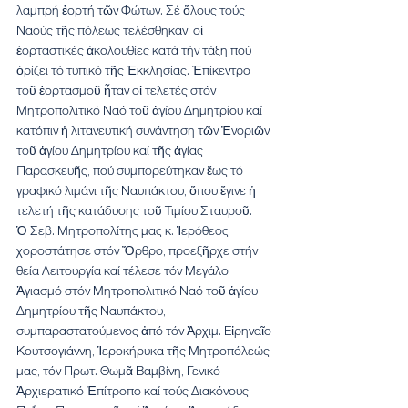
λαμπρή ἑορτή τῶν Φώτων. Σέ ὅλους τούς 
Ναούς τῆς πόλεως τελέσθηκαν  οἱ 
ἑορταστικές ἀκολουθίες κατά τήν τάξη πού 
ὁρίζει τό τυπικό τῆς Ἐκκλησίας. Ἐπίκεντρο 
τοῦ ἑορτασμοῦ ἦταν οἱ τελετές στόν 
Μητροπολιτικό Ναό τοῦ ἁγίου Δημητρίου καί 
κατόπιν ἡ λιτανευτική συνάντηση τῶν Ἐνοριῶν 
τοῦ ἁγίου Δημητρίου καί τῆς ἁγίας 
Παρασκευῆς, πού συμπορεύτηκαν ἕως τό 
γραφικό λιμάνι τῆς Ναυπάκτου, ὅπου ἔγινε ἡ 
τελετή τῆς κατάδυσης τοῦ Τιμίου Σταυροῦ.
Ὁ Σεβ. Μητροπολίτης μας κ. Ἱερόθεος 
χοροστάτησε στόν Ὄρθρο, προεξῆρχε στήν 
θεία Λειτουργία καί τέλεσε τόν Μεγάλο 
Ἁγιασμό στόν Μητροπολιτικό Ναό τοῦ ἁγίου 
Δημητρίου τῆς Ναυπάκτου, 
συμπαραστατούμενος ἀπό τόν Ἀρχιμ. Εἰρηναῖο 
Κουτσογιάννη, Ἱεροκήρυκα τῆς Μητροπόλεώς 
μας, τόν Πρωτ. Θωμᾶ Βαμβίνη, Γενικό 
Ἀρχιερατικό Ἐπίτροπο καί τούς Διακόνους 