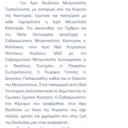
	Τον Άγιο Θεοδόσιο Μητροπολίτη 
Τραπεζούντας, με καταγωγή από την Κορησό 
της Καστοριάς, εόρτασε και πανηγύρισε με 
κάθε λαμπρότητα η Ιερά Μητρόπολη 
Καστορίας. Της ακολουθίας του Όρθρου και 
της Θείας Λειτουργίας προεξήρχε ο 
Σεβασμιώτατος Μητροπολίτης Καστορίας κ. 
Καλλίνικος στον Ιερό Ναό Κοιμήσεως 
Θεοτόκου Κορήσου. Μαζί με τον 
Σεβασμιώτατο Μητροπολίτη λειτούργησαν οι 
π. Βασίλειος Σωτηρίου, π. Πασχάλης 
Σωτηρόπουλος, π. Γεώργιος Τσιτσής, π. 
Διονύσιος Παπαιωανίδης καθώς και οι διάκονοι 
της Μητροπόλεως. Στην πανηγυρική αυτή Θεία 
Λειτουργία εκκλησιάστηκαν το Δημοτικό και το 
Γυμνάσιο Σχολείο Κορησού. Ο Σεβασμιώτατος 
στο Κήρυγμα του αναφέρθηκε στον Άγιο 
Θεοδόσιο ως τέκνο της Κορησού, που είχε 
παιδεία, αρετές και χαρίσματα που στην ζωή 
της Εκκλησίας μας είναι αναφαίρετα. 