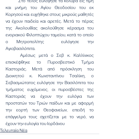
	Στο τέλος ευλόγησε τα κόλυβα εις τιμή 
και μνήμη του Αγίου Θεοδοσίου του εκ 
Κορησού και ευχήθηκε στους μικρούς μαθητές 
να έχουν παιδεία και αρετές. Μετά το πέρας 
της Ακολουθίας ακολούθησε κέρασμα του 
ενοριακού Φιλοπτώχου ταμείου, κατά το οποίο 
ο Μητροπολίτης  ευλόγησε την 
Αγιοβασιλόπιτα.
	Αμέσως μετά ο Σεβ κ. Καλλίνικος 
επισκέφθηκε το Πυροσβεστικό Τμήμα 
Καστοριάς. Μετά από πρόσκληση του 
Διοικητού κ. Κωνσταντίνου Τσαλίκη, ο 
Σεβασμιώτατος ευλόγησε την Βασιλόπιτα του 
τμήματος ευχόμενος, οι πυροσβέστες της 
Καστοριάς να έχουν την ευλόγια των 
προστατών του Τριών παίδων και με αφορμή 
την εορτή των Θεοφανείων, επειδή το 
επάγγελμα τους σχετίζεται με το νερό, να 
έχουν την ευλογία του Ιορδάνου
Τελευταία Νέα