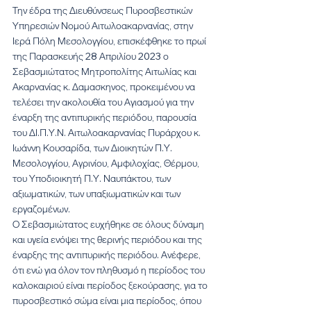
Την έδρα της Διευθύνσεως Πυροσβεστικών 
Υπηρεσιών Νομού Αιτωλοακαρνανίας, στην 
Ιερά Πόλη Μεσολογγίου, επισκέφθηκε το πρωί 
της Παρασκευής 28 Απριλίου 2023 ο 
Σεβασμιώτατος Μητροπολίτης Αιτωλίας και 
Ακαρνανίας κ. Δαμασκηνος, προκειμένου να 
τελέσει την ακολουθία του Αγιασμού για την 
έναρξη της αντιπυρικής περιόδου, παρουσία 
του ΔΙ.Π.Υ.Ν. Αιτωλοακαρνανίας Πυράρχου κ. 
Ιωάννη Κουσαρίδα, των Διοικητών Π.Υ. 
Μεσολογγίου, Αγρινίου, Αμφιλοχίας, Θέρμου, 
του Υποδιοικητή Π.Υ. Ναυπάκτου, των 
αξιωματικών, των υπαξιωματικών και των 
εργαζομένων.
Ο Σεβασμιώτατος ευχήθηκε σε όλους δύναμη 
και υγεία ενόψει της θερινής περιόδου και της 
έναρξης της αντιπυρικής περιόδου. Ανέφερε, 
ότι ενώ για όλον τον πληθυσμό η περίοδος του 
καλοκαιριού είναι περίοδος ξεκούρασης, για το 
πυροσβεστικό σώμα είναι μια περίοδος, όπου 