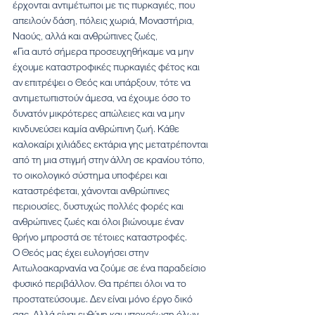
έρχονται αντιμέτωποι με τις πυρκαγιές, που 
απειλούν δάση, πόλεις χωριά, Μοναστήρια, 
Ναούς, αλλά και ανθρώπινες ζωές,
«Για αυτό σήμερα προσευχηθήκαμε να μην 
έχουμε καταστροφικές πυρκαγιές φέτος και 
αν επιτρέψει ο Θεός και υπάρξουν, τότε να 
αντιμετωπιστούν άμεσα, να έχουμε όσο το 
δυνατόν μικρότερες απώλειες και να μην 
κινδυνεύσει καμία ανθρώπινη ζωή. Κάθε 
καλοκαίρι χιλιάδες εκτάρια γης μετατρέπονται 
από τη μια στιγμή στην άλλη σε κρανίου τόπο, 
το οικολογικό σύστημα υποφέρει και 
καταστρέφεται, χάνονται ανθρώπινες 
περιουσίες, δυστυχώς πολλές φορές και 
ανθρώπινες ζωές και όλοι βιώνουμε έναν 
θρήνο μπροστά σε τέτοιες καταστροφές.
Ο Θεός μας έχει ευλογήσει στην 
Αιτωλοακαρνανία να ζούμε σε ένα παραδείσιο 
φυσικό περιβάλλον. Θα πρέπει όλοι να το 
προστατεύσουμε. Δεν είναι μόνο έργο δικό 
σας. Αλλά είναι ευθύνη και υποχρέωση όλων 