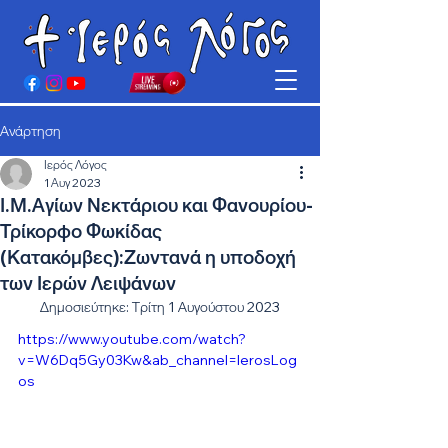
Ανάρτηση
Ιερός Λόγος
1 Αυγ 2023
Ι.Μ.Αγίων Νεκτάριου και Φανουρίου-
Τρίκορφο Φωκίδας
(Κατακόμβες):Ζωντανά η υποδοχή
των Ιερών Λειψάνων
Δημοσιεύτηκε: Τρίτη 1 Αυγούστου 2023
https://www.youtube.com/watch?
v=W6Dq5Gy03Kw&ab_channel=IerosLog
os