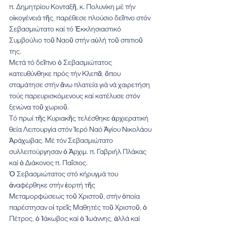
π. Δημητρίου Κονταξῆ, κ. Πολυνίκη μέ τήν 
οἰκογένειά τῆς, παρέθεσε πλούσιο δεῖπνο στόν 
Σεβασμιώτατο καί τό Ἐκκλησιαστικό 
Συμβούλιο τοῦ Ναοῦ στήν αὐλή τοῦ σπιτιοῦ 
της.
Μετά τό δεῖπνο ὁ Σεβασμιώτατος 
κατευθύνθηκε πρός τήν Κλεπᾶ, ὅπου 
σταμάτησε στήν ἄνω πλατεία γιά νά χαιρετήση 
τούς παρευρισκόμενους καί κατέλυσε στόν 
ξενώνα τοῦ χωριοῦ.
Τό πρωί τῆς Κυριακῆς τελέσθηκε ἀρχιερατική 
θεία Λειτουργία στόν Ἱερό Ναό Ἁγίου Νικολάου 
Ἀράχωβας. Μέ τόν Σεβασμιώτατο 
συλλειτούργησαν ὁ Ἀρχιμ. π. Γαβριήλ Πλάκας 
καί ὁ Διάκονος π. Παΐσιος.
Ὁ Σεβασμιώτατος στό κήρυγμά του 
ἀναφέρθηκε στήν ἑορτή τῆς 
Μεταμορφώσεως τοῦ Χριστοῦ, στήν ὁποία 
παρέστησαν οἱ τρεῖς Μαθητές τοῦ Χριστοῦ, ὁ 
Πέτρος, ὁ Ἰάκωβος καί ὁ Ἰωάννης, ἀλλά καί 