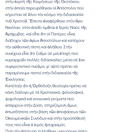
στήν ἑορτή τῆς Κοιμήσεως τῆς Θεοτόκου, 
στήν ὁποία παρευρέθηκαν οἱ Ἀπόστολοι πού 
κήρυτταν σέ ὅλον τόν κόσμο τήν διδασκαλία 
τοῦ Χριστοῦ. Ἔπειτα ἀναφέρθηκε στόν ἅγιο 
Νικόλαο, στόν ὁποῖο τιμᾶται ὁ Ἱερός Ναός τῆς 
Ἀράχωβας, καί εἶπε ὅτι οἱ Πατέρες εἶναι 
διάδοχοι τῶν ἁγίων Ἀποστόλων καί κατέχουν 
τήν αὐθεντική πίστη καί ἀλήθεια. Στήν 
συνέχεια εἶπε ὅτι ζοῦμε σέ μιά ἐποχή πού 
κυριαρχοῦν πολλές διδασκαλίες μέσα σέ ἕνα 
συγκρητιστικό πνεῦμα, γι' αὐτό πρέπει νά 
παραμένουμε πιστοί στήν διδασκαλία τῆς 
Ἐκκλησίας.
Κατέληξε ὅτι ἡ Ὀρθόδοξη θεολογία πρέπει νά 
κάνη διάλογο μέ τά Χριστιανικά, φιλοσοφικά, 
ψυχολογικά καί κοινωνικά ρεύματα πού 
ὑπάρχουν στήν Δύση, στηριζόμενη ὅμως 
ὁπωσδήποτε στήν βάση τῶν ἀποφάσεων τῶν 
Οἰκουμενικῶν Συνόδων καί στήν προϋπόθεσή 
τους πού εἶναι ὁ ἱερός ἡσυχασμός.
Πρίν τήν ἀπόλυση τελέσθηκε μνημόσυνο ὑπέρ 