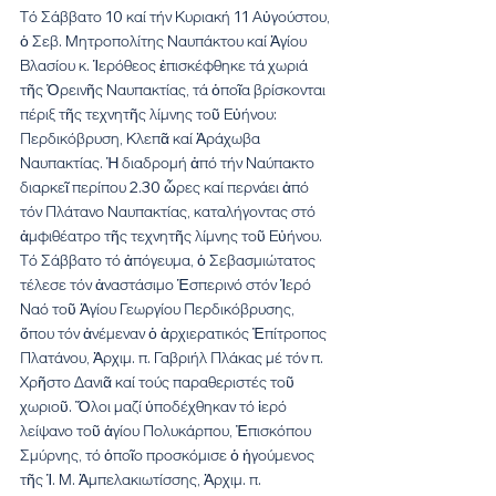
Τό Σάββατο 10 καί τήν Κυριακή 11 Αὐγούστου, 
ὁ Σεβ. Μητροπολίτης Ναυπάκτου καί Ἁγίου 
Βλασίου κ. Ἱερόθεος ἐπισκέφθηκε τά χωριά 
τῆς Ὀρεινῆς Ναυπακτίας, τά ὁποῖα βρίσκονται 
πέριξ τῆς τεχνητῆς λίμνης τοῦ Εὐήνου: 
Περδικόβρυση, Κλεπᾶ καί Ἀράχωβα 
Ναυπακτίας. Ἡ διαδρομή ἀπό τήν Ναύπακτο 
διαρκεῖ περίπου 2.30 ὧρες καί περνάει ἀπό 
τόν Πλάτανο Ναυπακτίας, καταλήγοντας στό 
ἀμφιθέατρο τῆς τεχνητῆς λίμνης τοῦ Εὐήνου.
Τό Σάββατο τό ἀπόγευμα, ὁ Σεβασμιώτατος 
τέλεσε τόν ἀναστάσιμο Ἑσπερινό στόν Ἱερό 
Ναό τοῦ Ἁγίου Γεωργίου Περδικόβρυσης, 
ὅπου τόν ἀνέμεναν ὁ ἀρχιερατικός Ἐπίτροπος 
Πλατάνου, Ἀρχιμ. π. Γαβριήλ Πλάκας μέ τόν π. 
Χρῆστο Δανιᾶ καί τούς παραθεριστές τοῦ 
χωριοῦ. Ὅλοι μαζί ὑποδέχθηκαν τό ἱερό 
λείψανο τοῦ ἁγίου Πολυκάρπου, Ἐπισκόπου 
Σμύρνης, τό ὁποῖο προσκόμισε ὁ ἡγούμενος 
τῆς Ἱ. Μ. Ἀμπελακιωτίσσης, Ἀρχιμ. π. 