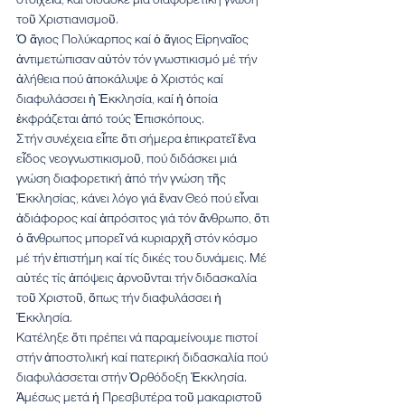
τοῦ Χριστιανισμοῦ.
Ὁ ἅγιος Πολύκαρπος καί ὁ ἅγιος Εἰρηναῖος 
ἀντιμετώπισαν αὐτόν τόν γνωστικισμό μέ τήν 
ἀλήθεια πού ἀποκάλυψε ὁ Χριστός καί 
διαφυλάσσει ἡ Ἐκκλησία, καί ἡ ὁποία 
ἐκφράζεται ἀπό τούς Ἐπισκόπους.
Στήν συνέχεια εἶπε ὅτι σήμερα ἐπικρατεῖ ἕνα 
εἶδος νεογνωστικισμοῦ, πού διδάσκει μιά 
γνώση διαφορετική ἀπό τήν γνώση τῆς 
Ἐκκλησίας, κάνει λόγο γιά ἕναν Θεό πού εἶναι 
ἀδιάφορος καί ἀπρόσιτος γιά τόν ἄνθρωπο, ὅτι 
ὁ ἄνθρωπος μπορεῖ νά κυριαρχῆ στόν κόσμο 
μέ τήν ἐπιστήμη καί τίς δικές του δυνάμεις. Μέ 
αὐτές τίς ἀπόψεις ἀρνοῦνται τήν διδασκαλία 
τοῦ Χριστοῦ, ὅπως τήν διαφυλάσσει ἡ 
Ἐκκλησία.
Κατέληξε ὅτι πρέπει νά παραμείνουμε πιστοί 
στήν ἀποστολική καί πατερική διδασκαλία πού 
διαφυλάσσεται στήν Ὀρθόδοξη Ἐκκλησία.
Ἀμέσως μετά ἡ Πρεσβυτέρα τοῦ μακαριστοῦ 