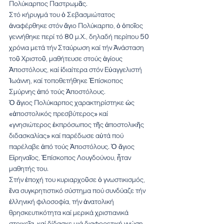
Πολύκαρπος Παστρωμᾶς.
Στό κήρυγμά του ὁ Σεβασμιώτατος 
ἀναφέρθηκε στόν ἅγιο Πολύκαρπο, ὁ ὁποῖος 
γεννήθηκε περί τό 80 μ.Χ., δηλαδή περίπου 50 
χρόνια μετά τήν Σταύρωση καί τήν Ἀνάσταση 
τοῦ Χριστοῦ, μαθήτευσε στούς ἁγίους 
Ἀποστόλους, καί ἰδιαίτερα στόν Εὐαγγελιστή 
Ἰωάννη, καί τοποθετήθηκε Ἐπίσκοπος 
Σμύρνης ἀπό τούς Ἀποστόλους.
Ὁ ἅγιος Πολύκαρπος χαρακτηρίστηκε ὡς 
«ἀποστολικός πρεσβύτερος» καί 
«γνησιώτερος ἐκπρόσωπος τῆς ἀποστολικῆς 
διδασκαλίας» καί παρέδωσε αὐτά πού 
παρέλαβε ἀπό τούς Ἀποστόλους. Ὁ ἅγιος 
Εἰρηναῖος, Ἐπίσκοπος Λουγδούνου, ἦταν 
μαθητής του.
Στήν ἐποχή του κυριαρχοῦσε ὁ γνωστικισμός, 
ἕνα συγκρητιστικό σύστημα πού συνδύαζε τήν 
ἑλληνική φιλοσοφία, τήν ἀνατολική 
θρησκευτικότητα καί μερικά χριστιανικά 
στοιχεῖα, καί δίδασκε μιά διαφορετική γνώση 