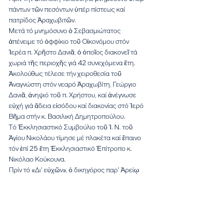
πάντων τῶν πεσόντων ὑπέρ πίστεως καί 
πατρίδος Ἀραχωβιτῶν. 
Μετά τό μνημόσυνο ὁ Σεβασμιώτατος 
ἀπένειμε τό ὀφφίκιο τοῦ Οἰκονόμου στόν 
Ἱερέα π. Χρῆστο Δανιᾶ, ὁ ὁποῖος διακονεῖ τά 
χωριά τῆς περιοχῆς γιά 42 συνεχόμενα ἔτη.
Ἀκολούθως τέλεσε τήν χειροθεσία τοῦ 
Ἀναγνώστη στόν νεαρό Ἀραχωβίτη, Γεώργιο 
Δανιᾶ, ἀνηψιό τοῦ π. Χρήστου, καί ἀνέγνωσε 
εὐχή γιά ἄδεια εἰσόδου καί διακονίας στό Ἱερό 
Βῆμα στήν κ. Βασιλική Δημητροπούλου.
Τό Ἐκκλησιαστικό Συμβούλιο τοῦ Ἱ. Ν. τοῦ 
Ἁγίου Νικολάου τίμησε μέ πλακέτα καί ἔπαινο 
τόν ἐπί 25 ἔτη Ἐκκλησιαστικό Ἐπίτροπο κ. 
Νικόλαο Κούκουνα.
Πρίν τό «Δι' εὐχῶν», ὁ δικηγόρος παρ' Ἀρείῳ 
Πάγῳ καί ὑμνογράφος τῆς Ἐκκλησίας κ. 
Γεώργιος Γαλανόπουλος, ἀναγνώστης, 
προσεφώνησε τόν Σεβασμιώτατο, ἀφοῦ τόν 
εὐχαρίστησε διότι δέν ξεχνᾶ ἐδῶ καί 30 