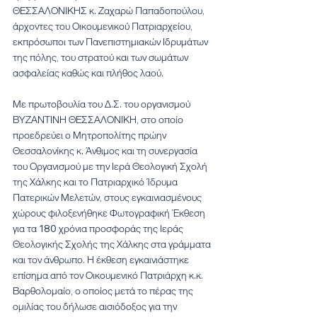
ΘΕΣΣΑΛΟΝΙΚΗΣ κ. Ζαχαρώ Παπαδοπούλου, 
άρχοντες του Οικουμενικού Πατριαρχείου, 
εκπρόσωποι των Πανεπιστημιακών Ιδρυμάτων 
της πόλης, του στρατού και των σωμάτων 
ασφαλείας καθώς και πλήθος λαού.
Με πρωτοβουλία του Δ.Σ. του οργανισμού 
ΒΥΖΑΝΤΙΝΗ ΘΕΣΣΑΛΟΝΙΚΗ, στο οποίο 
προεδρεύει ο Μητροπολίτης πρώην 
Θεσσαλονίκης κ. Άνθιμος και τη συνεργασία 
του Οργανισμού με την Ιερά Θεολογική Σχολή 
της Χάλκης και το Πατριαρχικό Ίδρυμα 
Πατερικών Μελετών, στους εγκαινιασμένους 
χώρους φιλοξενήθηκε Φωτογραφική Έκθεση 
για τα 180 χρόνια προσφοράς της Ιεράς 
Θεολογικής Σχολής της Χάλκης στα γράμματα 
και τον άνθρωπο. Η έκθεση εγκαινιάστηκε 
επίσημα από τον Οικουμενικό Πατριάρχη κ.κ. 
Βαρθολομαίο, ο οποίος μετά το πέρας της 
ομιλίας του δήλωσε αισιόδοξος για την 