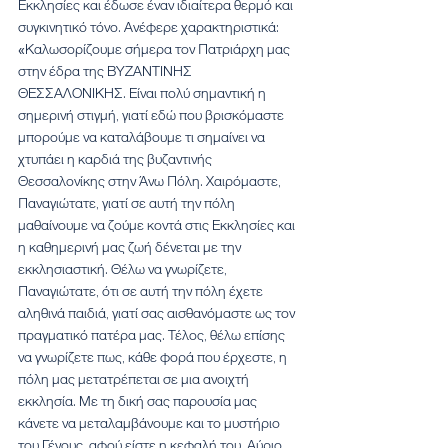
Εκκλησίες και έδωσε έναν ιδιαίτερα θερμό και 
συγκινητικό τόνο. Ανέφερε χαρακτηριστικά: 
«Καλωσορίζουμε σήμερα τον Πατριάρχη μας 
στην έδρα της ΒΥΖΑΝΤΙΝΗΣ 
ΘΕΣΣΑΛΟΝΙΚΗΣ. Είναι πολύ σημαντική η 
σημερινή στιγμή, γιατί εδώ που βρισκόμαστε 
μπορούμε να καταλάβουμε τι σημαίνει να 
χτυπάει η καρδιά της βυζαντινής 
Θεσσαλονίκης στην Άνω Πόλη. Χαιρόμαστε, 
Παναγιώτατε, γιατί σε αυτή την πόλη 
μαθαίνουμε να ζούμε κοντά στις Εκκλησίες και 
η καθημερινή μας ζωή δένεται με την 
εκκλησιαστική. Θέλω να γνωρίζετε, 
Παναγιώτατε, ότι σε αυτή την πόλη έχετε 
αληθινά παιδιά, γιατί σας αισθανόμαστε ως τον 
πραγματικό πατέρα μας. Τέλος, θέλω επίσης 
να γνωρίζετε πως, κάθε φορά που έρχεστε, η 
πόλη μας μετατρέπεται σε μια ανοιχτή 
εκκλησία. Με τη δική σας παρουσία μας 
κάνετε να μεταλαμβάνουμε και το μυστήριο 
του Γένους, αφού είστε η κεφαλή του. Αύριο 