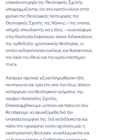
επαναλειτουργία της Θεολογικής Σχολής 
υπογραμμίζοντας ότι στα εκατόν είκοσι επτά 
χρόνια της Θεολογικής λειτουργίας της 
Θεολογικής Σχολής της Χάλκης – της οποίας 
υπήρξε σπουδαστής κα ο ίδιος – συνεισέφερε 
στην Εκκλησία διακόσιους είκοσι διδασκάλους 
της ορθόδοξης χριστιανικής θεολογίας, οι 
οποίοι «εδιακόνησαν ευκλεώς και θυσιαστικώς 
τον λαόν του Θεού και την ιεράν επιστήμην 
τους».
Ανέφερε σχετικά: «Συνεπληρώθησαν ήδη 
πεντηκοντα και τρία έτη από την όλως άδικον 
κατάργησιν του θεολογικού τμήματος της 
τροφού Χαλκίτιδος Σχολής. 
Επαναλαμβάνουμε ωστόσο και πάλιν ότι δεν 
θα πάψουμε να αγωνιζόμεθα διά την 
επαναλειτουργίαν της, διά να διδάσκεται και 
πάλιν στο ηγιασμένο τούτο σχολείον μας η 
εκκλησιαστική θεολογία, να καλλιεργείται και 
να διακηρύσσεται η Ορθόδοξος χριστιανική 