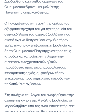
Δαρδαβέσης και πλήθος αρχόντων του 
Οικουμενικού Θρόνου και μελών της 
Πανεπιστημιακής κοινότητας.
Ο Παναγιώτατος στην αρχή της ομιλίας του 
εξέφρασε την χαρά του για την παρουσία του 
στην εκδήλωση του Ιατρικού Συλλόγου, που 
σκοπό έχει να διατρανώσει «την ιδιαιτέραν 
τιμήν, την οποίαν επιφυλάσσει η Εκκλησία και 
δη το Οικουμενικόν Πατριαρχείον προς τους 
ιατρούς» και να τονίσει «την βιωματικήν 
συνάφειαν των χριστιανικών ηθικών 
παραδόσεων προς τας απαρασαλεύτους 
ιπποκρατικάς αρχάς, αμφοτέρων τόσον 
επικαίρων εις τους σημερινούς καιρούς των 
πολλαπλών συγχύσεων». 
Στη συνέχεια του λόγου του αναφέρθηκε στην 
αγαπητική κίνηση της Μεγάλης Εκκλησίας να 
«προσλαμβάνη υπό τας πνευματικάς πτέρυγάς 
της και να επισυνάγη ως θεσμικά τέκνα της τας 