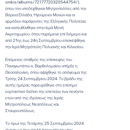
onikis/albums/72177720320544754/), 
όπου τον υποδέχθηκαν Μητροπολίτες από την 
Βόρεια Ελλάδα, Ηγούμενοι Μονών και οι 
αρμόδιοι παράγοντες της Ελληνικής Πολιτείας 
και κατευθύνθηκε στην Ιερά Μονή 
Ακριτοχωρίου, όπου παρέμεινε επί διήμερο και 
από 21ης έως 24η Σεπτεμβρίου επισκέφθηκε 
την Ιερά Μητρόπολη Πολυανής και Κιλκισίου.
Επόμενος σταθμός της επίσκεψης του 
Παναγιωτάτου κ. Βαρθολομαίου υπήρξε η 
Θεσσαλονίκη, όπου αφίχθηκε το απόγευμα της 
Τρίτης 24 Σεπτεμβρίου 2024. Το βράδυ της 
αυτής ημέρας παρευρέθηκε στο επίσημο 
εορταστικό δείπνο της επετείου των πενήντα 
ετών από της ιδρύσεως της Ιεράς 
Μητροπόλεως Νεαπόλεως και 
Σταυρουπόλεως.
Το πρωί της Τετάρτης 25 Σεπτεμβρίου 2024 
τίμησε με την υψηλή παρουσία του την 