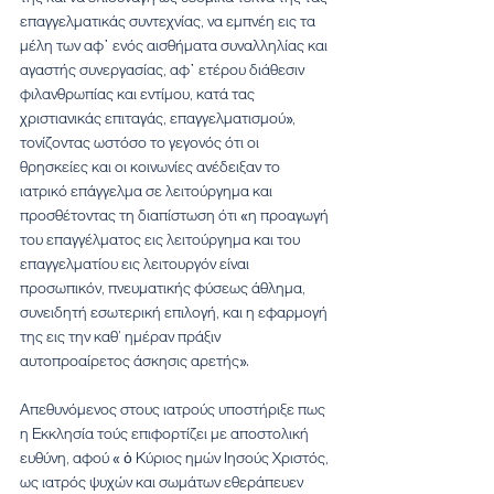
επαγγελματικάς συντεχνίας, να εμπνέη εις τα 
μέλη των αφ᾿ ενός αισθήματα συναλληλίας και 
αγαστής συνεργασίας, αφ᾿ ετέρου διάθεσιν 
φιλανθρωπίας και εντίμου, κατά τας 
χριστιανικάς επιταγάς, επαγγελματισμού», 
τονίζοντας ωστόσο το γεγονός ότι οι 
θρησκείες και οι κοινωνίες ανέδειξαν το 
ιατρικό επάγγελμα σε λειτούργημα και 
προσθέτοντας τη διαπίστωση ότι «η προαγωγή 
του επαγγέλματος εις λειτούργημα και του 
επαγγελματίου εις λειτουργόν είναι 
προσωπικόν, πνευματικής φύσεως άθλημα, 
συνειδητή εσωτερική επιλογή, και η εφαρμογή 
της εις την καθ’ ημέραν πράξιν 
αυτοπροαίρετος άσκησις αρετής».
Απεθυνόμενος στους ιατρούς υποστήριξε πως 
η Εκκλησία τούς επιφορτίζει με αποστολική 
ευθύνη, αφού « ὁ Κύριος ημών Ιησούς Χριστός, 
ως ιατρός ψυχών και σωμάτων εθεράπευεν 