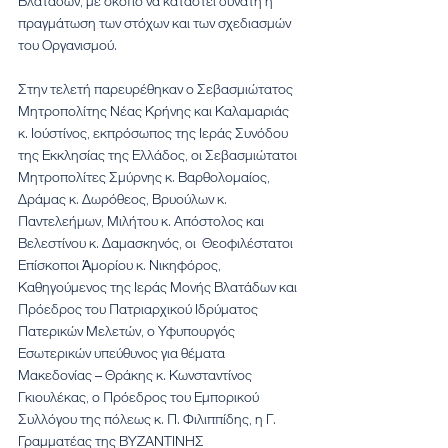
Βλατάδων, με σκοπό να καταστεί δυνατή η 
πραγμάτωση των στόχων και των σχεδιασμών 
του Οργανισμού.
Στην τελετή παρευρέθηκαν ο Σεβασμιώτατος 
Μητροπολίτης Νέας Κρήνης και Καλαμαριάς 
κ. Ιούστίνος, εκπρόσωπος της Ιεράς Συνόδου 
της Εκκλησίας της Ελλάδος, οι Σεβασμιώτατοι 
Μητροπολίτες Σμύρνης κ. Βαρθολομαίος, 
Δράμας κ. Δωρόθεος, Βρυούλων κ. 
Παντελεήμων, Μιλήτου κ. Απόστολος και 
Βελεστίνου κ. Δαμασκηνός, οι  Θεοφιλέστατοι 
Επίσκοποι Ἀμορίου κ. Νικηφόρος, 
Καθηγούμενος της Ιεράς Μονής Βλατάδων και 
Πρόεδρος του Πατριαρχικού Ιδρύματος 
Πατερικών Μελετών, ο Υφυπουργός 
Εσωτερικών υπεύθυνος για θέματα 
Μακεδονίας – Θράκης κ. Κωνσταντίνος 
Γκιουλέκας, ο Πρόεδρος του Εμπορικού 
Συλλόγου της πόλεως κ. Π. Φιλιππίδης, η Γ. 
Γραμματέας της ΒΥΖΑΝΤΙΝΗΣ 