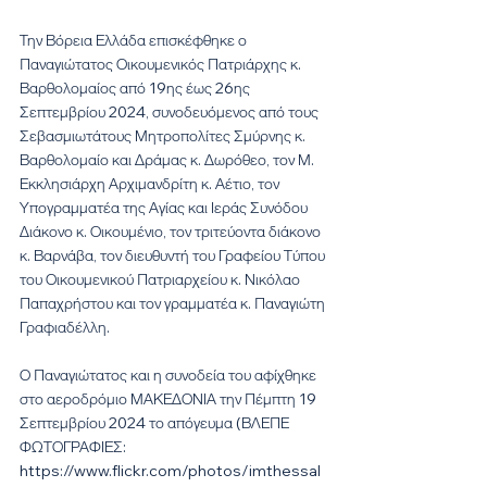
Την Βόρεια Ελλάδα επισκέφθηκε ο 
Παναγιώτατος Οικουμενικός Πατριάρχης κ. 
Βαρθολομαίος από 19ης έως 26ης 
Σεπτεμβρίου 2024, συνοδευόμενος από τους 
Σεβασμιωτάτους Μητροπολίτες Σμύρνης κ. 
Βαρθολομαίο και Δράμας κ. Δωρόθεο, τον Μ. 
Εκκλησιάρχη Αρχιμανδρίτη κ. Αέτιο, τον 
Υπογραμματέα της Αγίας και Ιεράς Συνόδου 
Διάκονο κ. Οικουμένιο, τον τριτεύοντα διάκονο 
κ. Βαρνάβα, τον διευθυντή του Γραφείου Τύπου 
του Οικουμενικού Πατριαρχείου κ. Νικόλαο 
Παπαχρήστου και τον γραμματέα κ. Παναγιώτη 
Γραφιαδέλλη. 
Ο Παναγιώτατος και η συνοδεία του αφίχθηκε 
στο αεροδρόμιο ΜΑΚΕΔΟΝΙΑ την Πέμπτη 19 
Σεπτεμβρίου 2024 το απόγευμα (ΒΛΕΠΕ 
ΦΩΤΟΓΡΑΦΙΕΣ: 
https://www.flickr.com/photos/imthessal