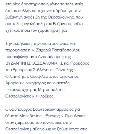
εταιρίας δραστηριοποιημένης τα τελευταία 
έτη με πολλήν επιτυχίαν και δράση για την 
βυζαντινή ανάδειξη της Θεσσαλονίκης, που 
αποτελεί μεγαλόπολη του Βυζαντίου, καθώς 
έχει κρατήσει τον χαρακτήρα της»
Την Εκδήλωση, την οποία συντόνισε και 
παρουσίασε η. κ. Ζαχαρώ Παπαδοπούλου 
προσεφώνησαν ο Αντιπρόεδρος της 
ΒΥΖΑΝΤΙΝΗΣ ΘΕΣΣΑΛΟΝΙΚΗΣ και Πρόεδρος 
του Εμπορικού Συλλόγου κ. Παντελής 
Φιλιππίδης, ο Θεοφιλέστατος Επίσκοπος 
Αμορίου κ. Νικηφόρος και ο σεπτός 
Ποιμενάρχης μας Μητροπολίτης 
Θεσσαλονίκης κ. Φιλόθεος. 
Ο υφυπουργός Εσωτερικών, αρμόδιος για 
θέματα Μακεδονίας – Θράκης Κ. Γκιουλέκας 
στον χαιρετισμό του τόνισε πως στην 
Θεσσαλονίκη μαθαίνουμε να ζούμε κοντά στις 