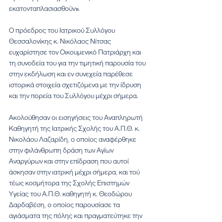
εκατονταπλασιασθούν».
Ο πρόεδρος του Ιατρικού Συλλόγου 
Θεσσαλονίκης κ. Νικόλαος Νίτσας 
ευχαρίστησε τον Οικουμενικό Πατριάρχη και 
τη συνοδεία του για την τιμητική παρουσία του 
στην εκδήλωση και εν συνεχεία παρέθεσε 
ιστορικά στοιχεία σχετιζόμενα με την ίδρυση 
και την πορεία του Συλλόγου μέχρι σήμερα.
Ακολούθησαν οι εισηγήσεις του Αναπληρωτή 
Καθηγητή της Ιατρικής Σχολής του Α.Π.Θ. κ. 
Νικολάου Λαζαρίδη, ο οποίος αναφέρθηκε 
στην φιλάνθρωπη δράση των Αγίων 
Αναργύρων και στην επίδραση που αυτοί 
άσκησαν στην ιατρική μέχρι σήμερα, και τού 
τέως κοσμήτορα της Σχολής Επιστημών 
Υγείας του Α.Π.Θ. καθηγητή κ. Θεοδώρου 
Δαρδαβέση, ο οποίος παρουσίασε τα 
αγιάσματα της πόλης και πραγματεύτηκε την 