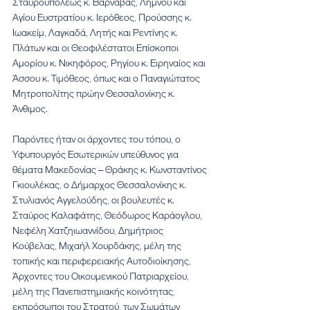
Σταυρουπόλεως κ. Βαρνάβας, Λήμνου και 
Αγίου Ευστρατίου κ. Ιερόθεος, Προύσσης κ. 
Ιωακείμ, Λαγκαδά, Λητής και Ρεντίνης κ. 
Πλάτων και οι Θεοφιλέστατοι Επίσκοποι 
Αμορίου κ. Νικηφόρος, Ρηγίου κ. Ειρηναίος και 
Άσσου κ. Τιμόθεος, όπως και ο Παναγιώτατος 
Μητροπολίτης πρώην Θεσσαλονίκης κ. 
Άνθιμος.
Παρόντες ήταν οι άρχοντες του τόπου, ο 
Υφυπουργός Εσωτερικών υπεύθυνος για 
θέματα Μακεδονίας – Θράκης κ. Κωνσταντίνος 
Γκιουλέκας, ο Δήμαρχος Θεσσαλονίκης κ. 
Στυλιανός Αγγελούδης, οι βουλευτές κ. 
Σταύρος Καλαφάτης, Θεόδωρος Καράογλου, 
Νεφέλη Χατζηιωαννίδου, Δημήτριος 
Κούβελας, Μιχαήλ Χουρδάκης, μέλη της 
τοπικής και περιφερειακής Αυτοδιοίκησης, 
Άρχοντες του Οικουμενικού Πατριαρχείου, 
μέλη της Πανεπιστημιακής κοινότητας, 
εκπρόσωποι του Στρατού, των Σωμάτων 