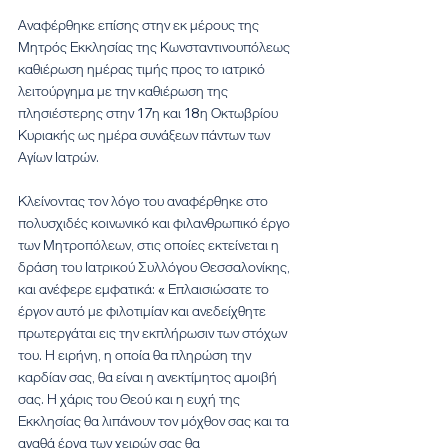
Αναφέρθηκε επίσης στην εκ μέρους της 
Μητρός Εκκλησίας της Κωνσταντινουπόλεως 
καθιέρωση ημέρας τιμής προς το ιατρικό 
λειτούργημα με την καθιέρωση της 
πλησιέστερης στην 17η και 18η Οκτωβρίου 
Κυριακής ως ημέρα συνάξεων πάντων των 
Αγίων Ιατρών.
Κλείνοντας τον λόγο του αναφέρθηκε στο 
πολυσχιδές κοινωνικό και φιλανθρωπικό έργο 
των Μητροπόλεων, στις οποίες εκτείνεται η 
δράση του Ιατρικού Συλλόγου Θεσσαλονίκης, 
και ανέφερε εμφατικά: « Επλαισιώσατε το 
έργον αυτό με φιλοτιμίαν και ανεδείχθητε 
πρωτεργάται εις την εκπλήρωσιν των στόχων 
του. Η ειρήνη, η οποία θα πληρώση την 
καρδίαν σας, θα είναι η ανεκτίμητος αμοιβή 
σας. Η χάρις του Θεού και η ευχή της 
Εκκλησίας θα λιπάνουν τον μόχθον σας και τα 
αγαθά έργα των χειρών σας θα 