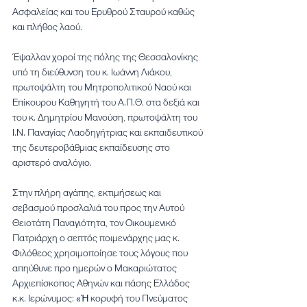
Ασφαλείας και του Ερυθρού Σταυρού καθώς 
και πλήθος λαού.
Έψαλλαν χοροί της πόλης της Θεσσαλονίκης 
υπό τη διεύθυνση του κ. Ιωάννη Λιάκου, 
πρωτοψάλτη του Μητροπολιτικού Ναού και 
Επίκουρου Καθηγητή του Α.Π.Θ. στα δεξιά και 
του κ. Δημητρίου Μανούση, πρωτοψάλτη του 
Ι.Ν. Παναγίας Λαοδηγήτριας και εκπαιδευτικού 
της δευτεροβάθμιας εκπαίδευσης στο 
αριστερό αναλόγιο.
Στην πλήρη αγάπης, εκτιμήσεως και 
σεβασμού προσλαλιά του προς την Αυτού 
Θειοτάτη Παναγιότητα, τον Οικουμενικό 
Πατριάρχη ο σεπτός ποιμενάρχης μας κ. 
Φιλόθεος χρησιμοποίησε τους λόγους που 
απηύθυνε προ ημερών ο Μακαριώτατος 
Αρχιεπίσκοπος Αθηνών και πάσης Ελλάδος 
κ.κ. Ιερώνυμος: «Ἡ κορυφή του Πνεύματος 