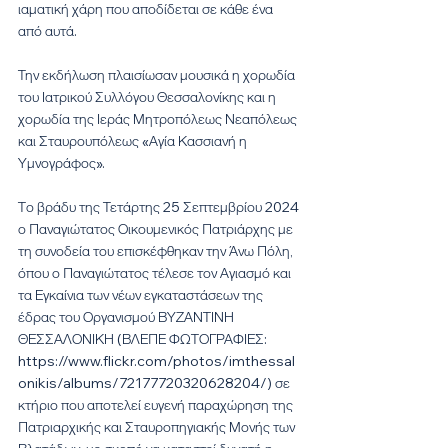
ιαματική χάρη που αποδίδεται σε κάθε ένα 
από αυτά.
Την εκδήλωση πλαισίωσαν μουσικά η χορωδία 
του Ιατρικού Συλλόγου Θεσσαλονίκης και η 
χορωδία της Ιεράς Μητροπόλεως Νεαπόλεως 
και Σταυρουπόλεως «Αγία Κασσιανή η 
Υμνογράφος».
Το βράδυ της Τετάρτης 25 Σεπτεμβρίου 2024 
ο Παναγιώτατος Οικουμενικός Πατριάρχης με 
τη συνοδεία του επισκέφθηκαν την Άνω Πόλη, 
όπου ο Παναγιώτατος τέλεσε τον Αγιασμό και 
τα Εγκαίνια των νέων εγκαταστάσεων της 
έδρας του Οργανισμού ΒΥΖΑΝΤΙΝΗ 
ΘΕΣΣΑΛΟΝΙΚΗ (ΒΛΕΠΕ ΦΩΤΟΓΡΑΦΙΕΣ: 
https://www.flickr.com/photos/imthessal
onikis/albums/72177720320628204/) σε 
κτήριο που αποτελεί ευγενή παραχώρηση της 
Πατριαρχικής και Σταυροπηγιακής Μονής των 