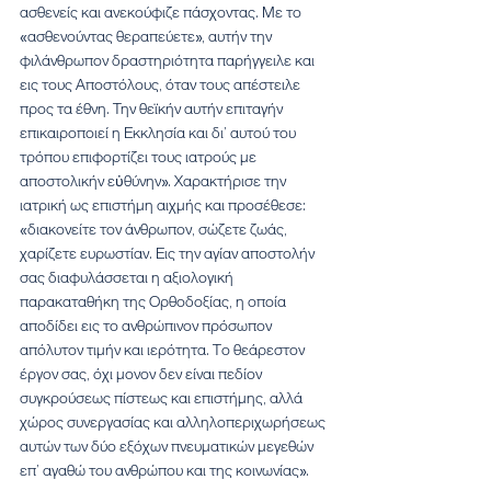
ασθενείς και ανεκούφιζε πάσχοντας. Με το 
«ασθενούντας θεραπεύετε», αυτήν την 
φιλάνθρωπον δραστηριότητα παρήγγειλε και 
εις τους Αποστόλους, όταν τους απέστειλε 
προς τα έθνη. Την θεϊκήν αυτήν επιταγήν 
επικαιροποιεί η Εκκλησία και δι’ αυτού του 
τρόπου επιφορτίζει τους ιατρούς με 
αποστολικήν εὐθύνην». Χαρακτήρισε την 
ιατρική ως επιστήμη αιχμής και προσέθεσε: 
«διακονείτε τον άνθρωπον, σώζετε ζωάς, 
χαρίζετε ευρωστίαν. Εις την αγίαν αποστολήν 
σας διαφυλάσσεται η αξιολογική 
παρακαταθήκη της Ορθοδοξίας, η οποία 
αποδίδει εις το ανθρώπινον πρόσωπον 
απόλυτον τιμήν και ιερότητα. Το θεάρεστον 
έργον σας, όχι μονον δεν είναι πεδίον 
συγκρούσεως πίστεως και επιστήμης, αλλά 
χώρος συνεργασίας και αλληλοπεριχωρήσεως 
αυτών των δύο εξόχων πνευματικών μεγεθών 
επ’ αγαθώ του ανθρώπου και της κοινωνίας». 