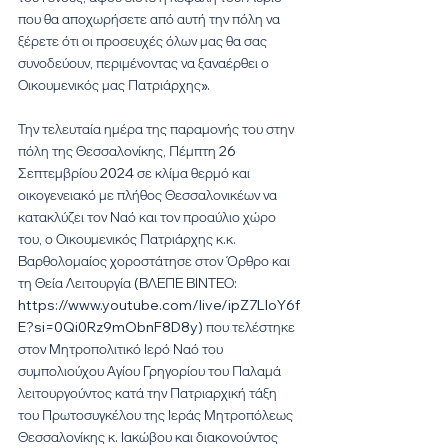
που θα αποχωρήσετε από αυτή την πόλη να 
ξέρετε ότι οι προσευχές όλων μας θα σας 
συνοδεύουν, περιμένοντας να ξαναέρθει ο 
Οικουμενικός μας Πατριάρχης».
Την τελευταία ημέρα της παραμονής του στην 
πόλη της Θεσσαλονίκης, Πέμπτη 26 
Σεπτεμβρίου 2024 σε κλίμα θερμό και 
οικογενειακό με πλήθος Θεσσαλονικέων να 
κατακλύζει τον Ναό και τον προαύλιο χώρο 
του, ο Οικουμενικός Πατριάρχης κ.κ. 
Βαρθολομαίος χοροστάτησε στον Όρθρο και 
τη Θεία Λειτουργία (ΒΛΕΠΕ ΒΙΝΤΕΟ: 
https://www.youtube.com/live/ipZ7LloY6f
E?si=0Qi0Rz9mObnF8D8y) που τελέστηκε 
στον Μητροπολιτικό Ιερό Ναό του 
συμπολιούχου Αγίου Γρηγορίου του Παλαμά 
λειτουργούντος κατά την Πατριαρχική τάξη 
του Πρωτοσυγκέλου της Ιεράς Μητροπόλεως 
Θεσσαλονίκης κ. Ιακώβου και διακονούντος 