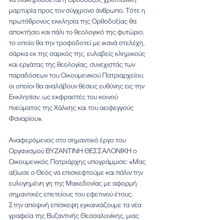
μαρτυρία προς τον σύγχρονο άνθρωπο. Τότε η 
πρωτόθρονος εκκλησία της Ορθοδοξίας θα 
αποκτήσει και πάλι το θεολογικό της φυτώριο, 
το οποίο θα την τροφοδοτεί με ικανά στελέχη, 
σάρκα εκ της σαρκός της, ευλαβείς κληρικούς 
και εργάτας της θεολογίας, συνεχιστάς των 
παραδόσεων του Οικουμενικού Πατριαρχείου, 
οι οποίοι θα αναλάβουν θέσεις ευθύνης εις την 
Εκκλησίαν, ως εκφραστές του κοινού 
πνεύματος της Χάλκης και του αειφεγγούς 
Φαναρίου».
Αναφερόμενος στο σημαντικό έργο του 
Οργανισμού ΒΥΖΑΝΤΙΝΗ ΘΕΣΣΑΛΟΝΙΚΗ ο 
Οικουμενικός Πατριάρχης υπογράμμισε: «Μας 
αξίωσε ο Θεός να επισκεφτούμε και πάλιν την 
ευλογημένη γη της Μακεδονίας με αφορμή 
σημαντικές επετείους του εφετινού έτους. 
Στην αποψινή επίσκεψη εγκαινιάζουμε τα νέα 
γραφεία της Βυζαντινής Θεσσαλονίκης, μιας 