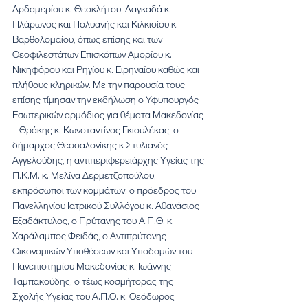
Αρδαμερίου κ. Θεοκλήτου, Λαγκαδά κ. 
Πλάρωνος και Πολυανής και Κιλκισίου κ. 
Βαρθολομαίου, όπως επίσης και των 
Θεοφιλεστάτων Επισκόπων Αμορίου κ. 
Νικηφόρου και Ρηγίου κ. Ειρηναίου καθώς και 
πλήθους κληρικών. Με την παρουσία τους 
επίσης τίμησαν την εκδήλωση ο Υφυπουργός 
Εσωτερικών αρμόδιος για θέματα Μακεδονίας 
– Θράκης κ. Κωνσταντίνος Γκιουλέκας, ο 
δήμαρχος Θεσσαλονίκης κ Στυλιανός 
Αγγελούδης, η αντιπεριφερειάρχης Υγείας της 
Π.Κ.Μ. κ. Μελίνα Δερμετζοπούλου, 
εκπρόσωποι των κομμάτων, ο πρόεδρος του 
Πανελληνίου Ιατρικού Συλλόγου κ. Αθανάσιος 
Εξαδάκτυλος, ο Πρύτανης του Α.Π.Θ. κ. 
Χαράλαμπος Φειδάς, ο Αντιπρύτανης 
Οικονομικών Υποθέσεων και Υποδομών του 
Πανεπιστημίου Μακεδονίας κ. Ιωάννης 
Ταμπακούδης, ο τέως κοσμήτορας της 
Σχολής Υγείας του Α.Π.Θ. κ. Θεόδωρος 