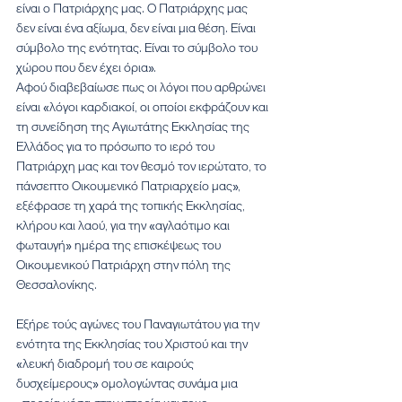
είναι ο Πατριάρχης μας. Ο Πατριάρχης μας 
δεν είναι ένα αξίωμα, δεν είναι μια θέση. Είναι 
σύμβολο της ενότητας. Είναι το σύμβολο του 
χώρου που δεν έχει όρια». 
Αφού διαβεβαίωσε πως οι λόγοι που αρθρώνει 
είναι «λόγοι καρδιακοί, οι οποίοι εκφράζουν και 
τη συνείδηση της Αγιωτάτης Εκκλησίας της 
Ελλάδος για το πρόσωπο το ιερό του 
Πατριάρχη μας και τον θεσμό τον ιερώτατο, το 
πάνσεπτο Οικουμενικό Πατριαρχείο μας», 
εξέφρασε τη χαρά της τοπικής Εκκλησίας, 
κλήρου και λαού, για την «αγλαότιμο και 
φωταυγή» ημέρα της επισκέψεως του 
Οικουμενικού Πατριάρχη στην πόλη της 
Θεσσαλονίκης. 
Εξήρε τούς αγώνες του Παναγιωτάτου για την 
ενότητα της Εκκλησίας του Χριστού και την 
«λευκή διαδρομή του σε καιρούς 
δυσχείμερους» ομολογώντας συνάμα μια 