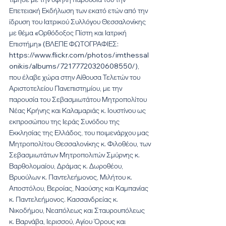
Επετειακή Εκδήλωση των εκατό ετών από την 
ίδρυση του Ιατρικού Συλλόγου Θεσσαλονίκης 
με θέμα «Ορθόδοξος Πίστη και Ιατρική 
Επιστήμη» (ΒΛΕΠΕ ΦΩΤΟΓΡΑΦΙΕΣ: 
https://www.flickr.com/photos/imthessal
onikis/albums/72177720320608550/), 
που έλαβε χώρα στην Αίθουσα Τελετών του 
Αριστοτελείου Πανεπιστημίου, με την 
παρουσία του Σεβασμιωτάτου Μητροπολίτου 
Νέας Κρήνης και Καλαμαριάς κ. Ιουστίνου ως 
εκπροσώπου της Ιεράς Συνόδου της 
Εκκλησίας της Ελλάδος, του ποιμενάρχου μας 
Μητροπολίτου Θεσσαλονίκης κ. Φιλοθέου, των 
Σεβασμιωτάτων Μητροπολιτών Σμύρνης κ. 
Βαρθολομαίου, Δράμας κ. Δωροθέου, 
Βρυούλων κ. Παντελεήμονος, Μιλήτου κ. 
Αποστόλου, Βεροίας, Ναούσης και Καμπανίας 
κ. Παντελεήμονος. Κασσανδρείας κ. 
Νικοδήμου, Νεαπόλεως και Σταυρουπόλεως 
κ. Βαρνάβα, Ιερισσού, Αγίου Όρους και 