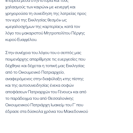
«πορεία μέσα στην ιστορία και τους 
χαλασμούς των καιρών» με «ενεργή και 
γρηγορούσα τη συνείδηση της λατρείας προς 
τον ιερό της Εκκλησίας θεσμό» ως 
«μεγαλοσχήμων της καρτερίας», κατά τον 
λόγο του μακαριστού Μητροπολίτου Πέργης 
κυρού Ευαγγέλου.
Στην συνέχεια του λόγου του ο σεπτός μας 
ποιμενάρχης απαρίθμησε τις ευεργεσίες που 
δέχθηκε και δέχεται η τοπική μας Εκκλησίας 
από το Οικουμενικό Πατριαρχείο, 
αναφερόμενος στην διαφύλαξη «της πίστης 
και της αυτοσυνειδησίας ένεκα σοφών 
αποφάσεων Πατριαρχών του Γένους» και από 
το παράδειγμα του από Θεσσαλονίκης 
Οικουμενικού Πατριάρχη Ιωακείμ του Γ΄ που 
έδρασε στα δύσκολα χρόνια του Μακεδονικού 
Αγώνα και κατέληξε στο πρόσωπο του 
Πατριάρχη Βαρθολομαίου ο οποίος με τις 
σοφές ενέργειές του «διαφυλάσσει την 