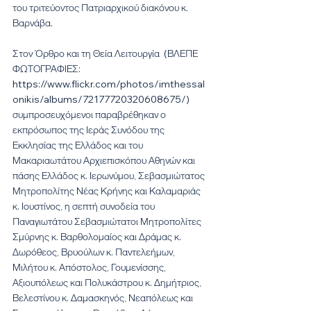
του τριτεύοντος Πατριαρχικού διακόνου κ. 
Βαρνάβα.
Στον Όρθρο και τη Θεία Λειτουργία  (ΒΛΕΠΕ 
ΦΩΤΟΓΡΑΦΙΕΣ: 
https://www.flickr.com/photos/imthessal
onikis/albums/72177720320608675/) 
συμπροσευχόμενοι παραβρέθηκαν ο 
εκπρόσωπος της Ιεράς Συνόδου της 
Εκκλησίας της Ελλάδος και του 
Μακαριαωτάτου Αρχιεπισκόπου Αθηνών και 
πάσης Ελλάδος κ. Ιερωνύμου, Σεβασμιώτατος 
Μητροπολίτης Νέας Κρήνης και Καλαμαριάς 
κ. Ιουστίνος, η σεπτή συνοδεία του 
Παναγιωτάτου Σεβασμιώτατοι Μητροπολίτες 
Σμύρνης κ. Βαρθολομαίος και Δράμας κ. 
Δωρόθεος, Βρυούλων κ. Παντελεήμων, 
Μιλήτου κ. Απόστολος, Γουμενίσσης, 
Αξιουπόλεως και Πολυκάστρου κ. Δημήτριος, 
Βελεστίνου κ. Δαμασκηνός, Νεαπόλεως και 