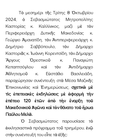
	Τὸ μεσημέρι τῆς Τρίτης 8 Ὀκτωβρίου 
2024, ὁ Σεβασμιώτατος Μητροπολίτης 
Καστορίας κ. Καλλίνικος, μαζὶ μὲ τὸν 
Περιφερειάρχη Δυτικῆς Μακεδονίας κ. 
Γεώργιο Ἀμανατίδη, τὸν Ἀντιπεριφερειάρχη κ. 
Δημήτριο Σαββόπουλο, τὸν Δήμαρχο 
Καστοριᾶς κ. Ἰωάννη Κορεντσίδη, τὸν Δήμαρχο 
Ἄργους Ὀρεστικοῦ κ. Παναγιώτη 
Κεπαπτσόγλου καὶ τὸν Ἀντιδήμαρχο 
Ἀθλητισμοῦ κ. Εὐστάθιο Βασιλειάδη, 
παραχώρησαν συνέντευξη στὰ Μέσα Μαζικῆς 
Ἐπικοινωνίας καὶ Ἐνημερώσεως, 
σχετικὰ μὲ 
τὶς ἐπετειακὲς ἐκδηλώσεις μὲ ἀφορμὴ τὴν 
ἐπέτειο 120 ἐτῶν ἀπὸ τὴν ἔναρξη τοῦ 
Μακεδονικοῦ Ἀγῶνα καὶ τὸν θάνατο τοῦ ἥρωα 
Παύλου Μελᾶ.
	Ὁ Σεβασμιώτατος παρουσίασε τὸ 
ἐκκλησιαστικὸ πρόγραμμα τοῦ τριημέρου, ἐνῷ 
στὴν συνέντευξή του εἶπε τὰ ἑξῆς: