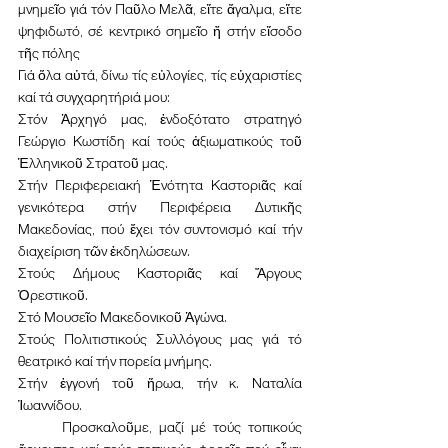
μνημεῖο γιά τόν Παῦλο Μελᾶ, εἴτε ἄγαλμα, εἴτε 
ψηφιδωτό, σέ κεντρικό σημεῖο ἤ στήν εἴσοδο 
τῆς πόλης
Γιά ὅλα αὐτά, δίνω τίς εὐλογίες, τίς εὐχαριστίες 
καί τά συγχαρητήριά μου:
Στόν Ἀρχηγό μας, ἐνδοξότατο στρατηγό 
Γεώργιο Κωστίδη καί τούς ἀξιωματικούς τοῦ 
Ἑλληνικοῦ Στρατοῦ μας.
Στήν Περιφερειακή Ἑνότητα Καστοριᾶς καί 
γενικότερα στήν Περιφέρεια Δυτικῆς 
Μακεδονίας, πού ἔχει τόν συντονισμό καί τήν 
διαχείριση τῶν ἐκδηλώσεων.
Στούς Δήμους Καστοριᾶς καί Ἄργους 
Ὀρεστικοῦ.
Στό Μουσεῖο Μακεδονικοῦ Ἀγώνα.
Στούς Πολιτιστικούς Συλλόγους μας γιά τό 
θεατρικό καί τήν πορεία μνήμης.
Στήν ἐγγονή τοῦ ἥρωα, τήν κ. Ναταλία 
Ἰωαννίδου.
	Προσκαλοῦμε, μαζί μέ τούς τοπικούς 