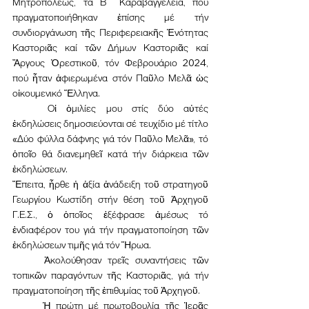
Μητροπόλεώς, τά Β´ Καραβαγγέλεια, πού 
πραγματοποιήθηκαν ἐπίσης μέ τήν 
συνδιοργάνωση τῆς Περιφερειακῆς Ἑνότητας 
Καστοριᾶς καί τῶν Δήμων Καστοριᾶς καί 
Ἄργους Ὀρεστικοῦ, τόν Φεβρουάριο 2024, 
πού ἦταν ἀφιερωμένα στόν Παῦλο Μελᾶ ὡς 
οἰκουμενικό Ἕλληνα.
	Οἱ ὁμιλίες μου στίς δύο αὐτές 
ἐκδηλώσεις δημοσιεύονται σέ τευχίδιο μέ τίτλο 
«Δύο φύλλα δάφνης γιά τόν Παῦλο Μελᾶ», τό 
ὁποῖο θά διανεμηθεῖ κατά τήν διάρκεια τῶν 
ἐκδηλώσεων.
Ἔπειτα, ἦρθε ἡ ἀξία ἀνάδειξη τοῦ στρατηγοῦ 
Γεωργίου Κωστίδη στήν θέση τοῦ Ἀρχηγοῦ 
Γ.Ε.Σ., ὁ ὁποῖος ἐξέφρασε ἀμέσως τό 
ἐνδιαφέρον του γιά τήν πραγματοποίηση τῶν 
ἐκδηλώσεων τιμῆς γιά τόν Ἥρωα.
	Ἀκολούθησαν τρεῖς συναντήσεις τῶν 
τοπικῶν παραγόντων τῆς Καστοριᾶς, γιά τήν 
πραγματοποίηση τῆς ἐπιθυμίας τοῦ Ἀρχηγοῦ.
	Ἡ πρώτη μέ πρωτοβουλία τῆς Ἱερᾶς 