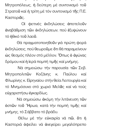
Μητροπόλεως, ἡ δεύτερη μέ συντονισμό τοῦ 
Στρατοῦ καί ἡ τρίτη μέ τόν συντονισμό τῆς Π.Ε. 
Καστοριᾶς.
	 Οἱ φετινές ἐκδηλώσεις ἀποτελοῦν 
ἀναβάθμιση τῶν ἐκδηλώσεων, πού ἐξυψώνουν 
τό ἠθικό τοῦ λαοῦ.
	Θά πραγματοποιηθοῦν γιά πρώτη φορά 
ἐκδηλώσεις, πού θεωροῦμε ὅτι θά παραμείνουν 
ὡς θεσμός πλέον στό μέλλον. Ὅπως ὁ ἀγώνας 
δρόμου καί ἡ ἱερά πομπή τιμῆς καί μνήμης.
	Νά σημειώσω τήν παρουσία τῶν Σεβ. 
Μητροπολιτῶν Κοζάνης κ. Παύλου καί 
Φλωρίνης κ. Εἰρηναίου στήν θεία Λειτουργία καί 
τό Μνημόσυνο στό χωριό Μελᾶς καί νά τούς 
εὐχαριστήσω ἐγκαρδίως.
	Νά σημειώσω ἀκόμη τήν λιτάνευση τῶν 
ὀστῶν τοῦ Ἥρωα, κατά τήν πομπή τιμῆς καί 
μνήμης, τό Σάββατο τό βράδυ.
	Θέλω μέ τήν εὐκαιρία νά πῶ, ὅτι ἡ 
Καστοριά ὀφείλει νά ἀνεγείρει μεγαλόπρεπο 