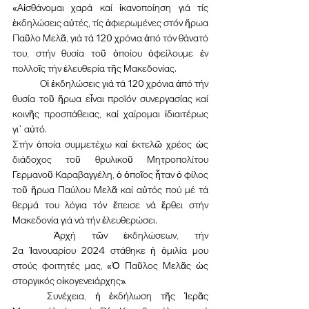
«Αἰσθάνομαι χαρά καί ἱκανοποίηση γιά τίς 
ἐκδηλώσεις αὐτές, τίς ἀφιερωμένες στόν ἥρωα 
Παῦλο Μελᾶ, γιά τά 120 χρόνια ἀπό τόν θάνατό 
του, στήν θυσία τοῦ ὁποίου ὀφείλουμε ἐν 
πολλοῖς τήν ἐλευθερία τῆς Μακεδονίας.
	Οἱ ἐκδηλώσεις γιά τά 120 χρόνια ἀπό τήν 
θυσία τοῦ ἥρωα εἶναι προϊόν συνεργασίας καί 
κοινῆς προσπάθειας, καί χαίρομαι ἰδιαιτέρως 
γι᾽ αὐτό.
Στήν ὁποία συμμετέχω καί ἐκτελῶ χρέος ὡς 
διάδοχος τοῦ θρυλικοῦ Μητροπολίτου 
Γερμανοῦ Καραβαγγέλη, ὁ ὁποῖος ἦταν ὁ φίλος 
τοῦ ἥρωα Παύλου Μελᾶ καί αὐτός πού μέ τά 
θερμά του λόγια τόν ἔπεισε νά ἔρθει στήν 
Μακεδονία γιά νά τήν ἐλευθερώσει.
	Ἀρχή τῶν ἐκδηλώσεων, τήν 
2α Ἰανουαρίου 2024 στάθηκε ἡ ὁμιλία μου 
στούς φοιτητές μας, «Ὁ Παῦλος Μελᾶς ὡς 
στοργικός οἰκογενειάρχης».
	Συνέχεια, ἡ ἐκδήλωση τῆς Ἱερᾶς 