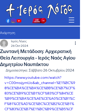
Ανάρτηση
Ιερός Λόγος
26 Οκτ 2024
Ζωντανή Μετάδοση: Αρχιερατική
Θεία Λειτουργία - Ιερός Ναός Αγίου
Δημητρίου Ναυπάκτου
Δημοσιεύτηκε: Σάββατο 26 Οκτωβρίου 2024
https://www.youtube.com/watch?
v=C00msijymUo&ab_channel=%E1%BC%9
8%CE%BA%CE%BA%CE%BB%CE%B7%CF%
83%CE%B9%CE%B1%CF%83%CF%84%CE
%B9%CE%BA%CE%AE%CE%A0%CE%B1%C
F%81%CE%AD%CE%BC%CE%B2%CE%B1%
CF%83%CE%B7%E1%BC%B9%CE%B5%CF