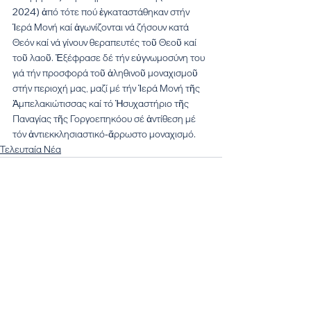
2024) ἀπό τότε πού ἐγκαταστάθηκαν στήν 
Ἱερά Μονή καί ἀγωνίζονται νά ζήσουν κατά 
Θεόν καί νά γίνουν θεραπευτές τοῦ Θεοῦ καί 
τοῦ λαοῦ. Ἐξέφρασε δέ τήν εὐγνωμοσύνη του 
γιά τήν προσφορά τοῦ ἀληθινοῦ μοναχισμοῦ 
στήν περιοχή μας, μαζί μέ τήν Ἱερά Μονή τῆς 
Ἀμπελακιώτισσας καί τό Ἡσυχαστήριο τῆς 
Παναγίας τῆς Γοργοεπηκόου σέ ἀντίθεση μέ 
τόν ἀντιεκκλησιαστικό-ἄρρωστο μοναχισμό.
Τελευταία Νέα
Εμφάνιση όλων
Πρόσφατες αναρτήσεις