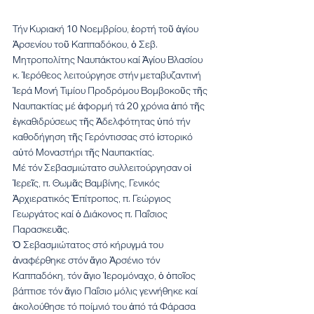
Τήν Κυριακή 10 Νοεμβρίου, ἑορτή τοῦ ἁγίου 
Ἀρσενίου τοῦ Καππαδόκου, ὁ Σεβ. 
Μητροπολίτης Ναυπάκτου καί Ἁγίου Βλασίου 
κ. Ἱερόθεος λειτούργησε στήν μεταβυζαντινή 
Ἱερά Μονή Τιμίου Προδρόμου Βομβοκοῦς τῆς 
Ναυπακτίας μέ ἀφορμή τά 20 χρόνια ἀπό τῆς 
ἐγκαθιδρύσεως τῆς Ἀδελφότητας ὑπό τήν 
καθοδήγηση τῆς Γερόντισσας στό ἱστορικό 
αὐτό Μοναστήρι τῆς Ναυπακτίας.
Μέ τόν Σεβασμιώτατο συλλειτούργησαν οἱ 
Ἱερεῖς, π. Θωμᾶς Βαμβίνης, Γενικός 
Ἀρχιερατικός Ἐπίτροπος, π. Γεώργιος 
Γεωργάτος καί ὁ Διάκονος π. Παΐσιος 
Παρασκευᾶς.
Ὁ Σεβασμιώτατος στό κήρυγμά του 
ἀναφέρθηκε στόν ἅγιο Ἀρσένιο τόν 
Καππαδόκη, τόν ἅγιο Ἱερομόναχο, ὁ ὁποῖος 
βάπτισε τόν ἅγιο Παΐσιο μόλις γεννήθηκε καί 
ἀκολούθησε τό ποίμνιό του ἀπό τά Φάρασα 