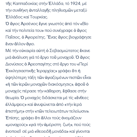
τῆς Καππαδοκίας στήν Ἑλλάδα, τό 1924, μέ 
τήν συνθήκη ἀνταλλαγῆς πληθυσμῶν μεταξύ  
Ἑλλάδος καί Τουρκίας.
Ὁ ἅγιος Ἀρσένιος ἔγινε γνωστός ἀπό τόν «Βίο 
καί τήν πολιτεία του» πού συνέγραψε ὁ ἅγιος 
Παΐσιος, ὁ Ἁγιορείτης. Ἕνας ἅγιος βιογράφησε 
ἕναν ἄλλον ἅγιο.
Μέ τήν εὐκαιρία αὐτή ὁ Σεβασμιώτατος ἔκανε 
μιά ἀνάλυση γιά τό ἔργο τοῦ μοναχοῦ. Ὁ ἅγιος 
Διονύσιος ὁ Ἀρεοπαγίτης στό ἔργο του «Περί 
Ἐκκλησιαστικῆς Ἱεραρχίας» γράφει ὅτι ἡ 
ὑψηλότερη τάξη τῶν ἁγιαζομένων πιστῶν εἶναι 
«ἡ τῶν ἱερῶν μοναχῶν διακόσμησις», ἀφοῦ ὁ 
μοναχός πέρασε τήν κάθαρση, ἔφθασε στήν 
θεωρία. Ὁ μοναχός διδάσκεται μέ τίς «ἔνθεες 
ἐλλάμψεις» καί ἀνυψώνεται ἀπό «τήν ἱερά 
ἐπιστήμη» στήν «τῶν τελειωτάτων τελείωσιν».
Ἐπίσης, γράφει ὅτι ἄλλοι τούς ὀνομάζουν 
«μοναχούς» «γιά τήν ἀμέριστη  ζωή», πού τούς 
ἑνοποιεῖ  σέ μιά «θεοειδῆ μονάδα» καί γίνονται 