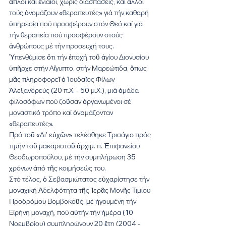
ἁπλοί καί ἑνιαῖοι, χωρίς διασπάσεις, καί ἄλλοι 
τούς ὀνομάζουν «θεραπευτές» γιά τήν καθαρή 
ὑπηρεσία πού προσφέρουν στόν Θεό καί γιά 
τήν θεραπεία πού προσφέρουν στούς 
ἀνθρώπους μέ τήν προσευχή τους.
Ὑπενθύμισε ὅτι τήν ἐποχή τοῦ ἁγίου Διονυσίου 
ὑπῆρχε στήν Αἴγυπτο, στήν Μαρεώτιδα, ὅπως 
μᾶς πληροφορεῖ ὁ Ἰουδαῖος Φίλων 
Ἀλεξανδρεύς (20 π.Χ. - 50 μ.Χ.), μιά ὁμάδα 
φιλοσόφων πού ζοῦσαν ὀργανωμένοι σέ 
μοναστικό τρόπο καί ὀνoμάζονταν 
«θεραπευτές».
Πρό τοῦ «Δι' εὐχῶν» τελέσθηκε Τρισάγιο πρός 
τιμήν τοῦ μακαριστοῦ ἀρχιμ. π. Ἐπιφανείου 
Θεοδωροπούλου, μέ τήν συμπλήρωση 35 
χρόνων ἀπό τῆς κοιμήσεώς του.
Στό τέλος, ὁ Σεβασμιώτατος εὐχαρίστησε τήν 
μοναχική Ἀδελφότητα τῆς Ἱερᾶς Μονῆς Τιμίου 
Προδρόμου Βομβοκοῦς, μέ ἡγουμένη τήν 
Εἰρήνη μοναχή, πού αὐτήν τήν ἡμέρα (10 
Νοεμβρίου) συμπληρώνουν 20 ἔτη (2004 - 