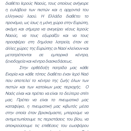
διαθέτει Ιερούς Ναούς, τους οποίους ανήγειρε 
η ευλάβεια των πιστών και η αρχοντιά του 
ελληνικού λαού. Η Ελλάδα διαθέτει το 
προνόμιο, ως ίσως η μόνη χώρα στην Ευρώπη, 
ακόμη και σήμερα να ανεγείρει νέους Ιερούς 
Ναούς, να τους εξωραΐζει και να τους 
προσφέρει στη δημόσια λατρεία, όταν σε 
άλλες χώρες της Ευρώπης οι Ναοί κλείνουν και 
μετατρέπονται σε εμπορικά κέντρα, 
ξενοδοχεία και κέντρα διασκεδάσεως.
	Στην ορθόδοξη πατρίδα μας κάθε 
Ενορία και κάθε τόπος διαθέτει έναν Ιερό Ναό 
που αποτελεί το κέντρο της ζωής όλων των 
πιστών και των κατοίκων μιας περιοχής.  Ο 
Ναός είναι και πρέπει να είναι το δεύτερο σπίτι 
μας. Πρέπει να είναι το πνευματικό μας 
καταφύγιο, η πνευματική μας κιβωτός μέσα 
στην οποία όταν βρισκόμαστε, μπορούμε να 
αντιμετωπίσουμε τις περιστάσεις του βίου, να 
αποκρούσουμε τις επιθέσεις του εωσφόρου 