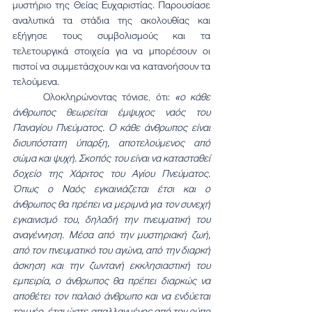
μυστήριο της Θείας Ευχαριστίας. Παρουσίασε 
αναλυτικά τα στάδια της ακολουθίας και 
εξήγησε τους συμβολισμούς και τα 
τελετουργικά στοιχεία για να μπορέσουν οι 
πιστοί να συμμετάσχουν και να κατανοήσουν τα 
τελούμενα.
	Ολοκληρώνοντας τόνισε, ότι: 
«ο κάθε 
άνθρωπος θεωρείται έμψυχος ναός του 
Παναγίου Πνεύματος. Ο κάθε άνθρωπος είναι 
δισυπόστατη ύπαρξη, αποτελούμενος από 
σώμα και ψυχή. Σκοπός του είναι να κατασταθεί 
δοχείο της Χάριτος του Αγίου Πνεύματος. 
Όπως ο Ναός εγκαινιάζεται έτσι και ο 
άνθρωπος θα πρέπει να μεριμνά για τον συνεχή 
εγκαινισμό του, δηλαδή την πνευματική του 
αναγέννηση. Μέσα από την μυστηριακή ζωή, 
από τον πνευματικό του αγώνα, από την διαρκή 
άσκηση και την ζωντανή εκκλησιαστική του 
εμπειρία, ο άνθρωπος θα πρέπει διαρκώς να 
αποθέτει τον παλαιό άνθρωπο και να ενδύεται 
τον νέο, έτσι ώστε απαλλαγμένος από τον ρύπο 