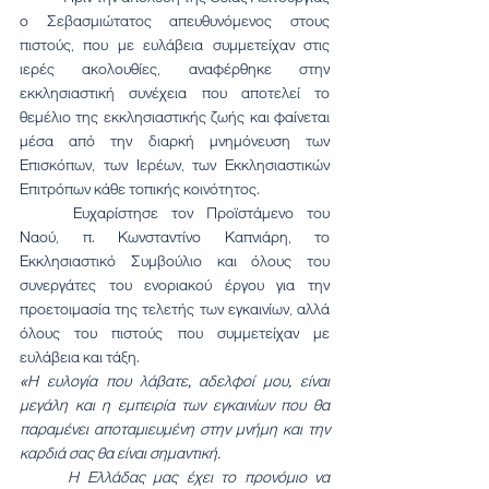
ο Σεβασμιώτατος απευθυνόμενος στους 
πιστούς, που με ευλάβεια συμμετείχαν στις 
ιερές ακολουθίες, αναφέρθηκε στην 
εκκλησιαστική συνέχεια που αποτελεί το 
θεμέλιο της εκκλησιαστικής ζωής και φαίνεται 
μέσα από την διαρκή μνημόνευση των 
Επισκόπων, των Ιερέων, των Εκκλησιαστικών 
Επιτρόπων κάθε τοπικής κοινότητος.
	Ευχαρίστησε τον Προϊστάμενο του 
Ναού, π. Κωνσταντίνο Καπνιάρη, το 
Εκκλησιαστικό Συμβούλιο και όλους του 
συνεργάτες του ενοριακού έργου για την 
προετοιμασία της τελετής των εγκαινίων, αλλά 
όλους του πιστούς που συμμετείχαν με 
ευλάβεια και τάξη.
«Η ευλογία που λάβατε, αδελφοί μου, είναι 
μεγάλη και η εμπειρία των εγκαινίων που θα 
παραμένει αποταμιευμένη στην μνήμη και την 
καρδιά σας θα είναι σημαντική.
	Η Ελλάδας μας έχει το προνόμιο να 