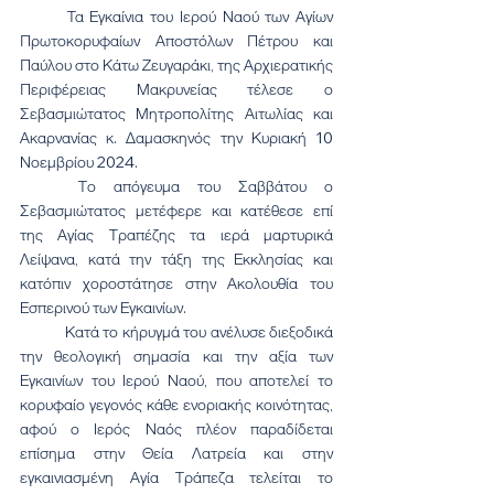
	Τα Εγκαίνια του Ιερού Ναού των Αγίων 
Πρωτοκορυφαίων Αποστόλων Πέτρου και 
Παύλου στο Κάτω Ζευγαράκι, της Αρχιερατικής 
Περιφέρειας Μακρυνείας τέλεσε ο 
Σεβασμιώτατος Μητροπολίτης Αιτωλίας και 
Ακαρνανίας κ. Δαμασκηνός την Κυριακή 10 
Νοεμβρίου 2024.
	Το απόγευμα του Σαββάτου ο 
Σεβασμιώτατος μετέφερε και κατέθεσε επί 
της Αγίας Τραπέζης τα ιερά μαρτυρικά 
Λείψανα, κατά την τάξη της Εκκλησίας και 
κατόπιν χοροστάτησε στην Ακολουθία του 
Εσπερινού των Εγκαινίων.
	Κατά το κήρυγμά του ανέλυσε διεξοδικά 
την θεολογική σημασία και την αξία των 
Εγκαινίων του Ιερού Ναού, που αποτελεί το 
κορυφαίο γεγονός κάθε ενοριακής κοινότητας, 
αφού ο Ιερός Ναός πλέον παραδίδεται 
επίσημα στην Θεία Λατρεία και στην 
εγκαινιασμένη Αγία Τράπεζα τελείται το 