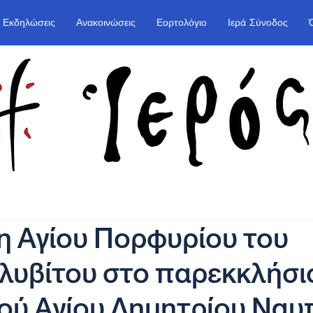
Εκδηλώσεις
Ανακοινώσεις
Εορτολόγιο
Ιερά Σύνοδος
 Αγίου Πορφυρίου του
υβίτου στο παρεκκλήσι
ού Αγίου Δημητρίου Να