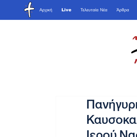
Αρχική
Live
Τελευταία Νέα
Άρθρα
Πανήγυρη
Καυσοκαλ
Ιερού Να