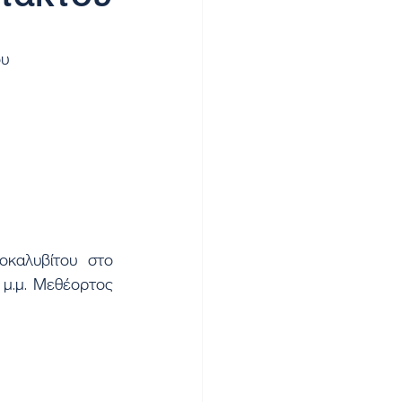
ου
καλυβίτου στο 
μ.μ. Μεθέορτος 