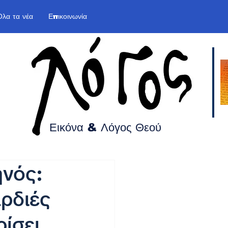
Όλα τα νέα
Επικοινωνία
Εικόνα & Λόγος
Θεού
ηνός:
αρδιές
ρίσει