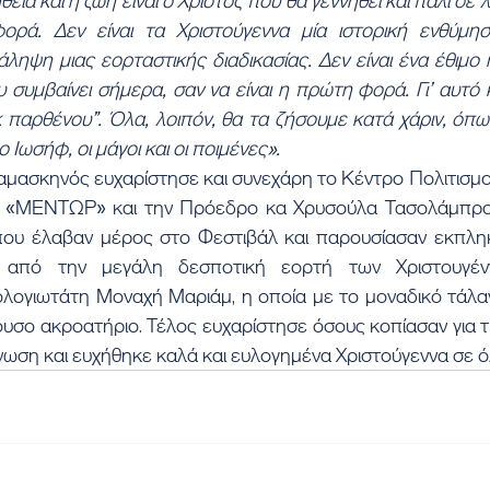
θεια και η ζωή είναι ο Χριστός που θα γεννηθεί και πάλι σε λ
ρά. Δεν είναι τα Χριστούγεννα μία ιστορική ενθύμηση
ληψη μιας εορταστικής διαδικασίας. Δεν είναι ένα έθιμο 
υ συμβαίνει σήμερα, σαν να είναι η πρώτη φορά. Γι’ αυτό 
 παρθένου”. Όλα, λοιπόν, θα τα ζήσουμε κατά χάριν, όπω
 Ιωσήφ, οι μάγοι και οι ποιμένες».
μασκηνός ευχαρίστησε και συνεχάρη το Κέντρο Πολιτισμού
 «ΜΕΝΤΩΡ» και την Πρόεδρο κα Χρυσούλα Τασολάμπρου,
ου έλαβαν μέρος στο Φεστιβάλ και παρουσίασαν εκπληκτ
ς από την μεγάλη δεσποτική εορτή των Χριστουγένν
ολογιωτάτη Μοναχή Μαριάμ, η οποία με το μοναδικό τάλαν
υσο ακροατήριο. Τέλος ευχαρίστησε όσους κοπίασαν για τ
νωση και ευχήθηκε καλά και ευλογημένα Χριστούγεννα σε ό