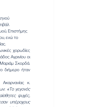
κηνού 
τιβάλ 
μού, Επιστήμης 
υ, ενώ το 
ίας.
νικές χορωδίες 
δος Αγρινίου οι 
Μαριάμ Σκορδά. 
 διήμερο ήταν 
Ακαρνανίας κ. 
ων: 
«Το γεγονός 
ίσθητες ψυχές, 
εσαν υπέροχους 