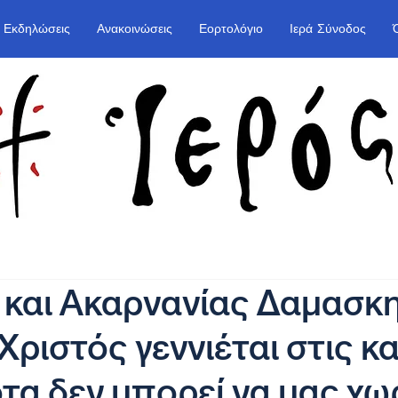
Εκδηλώσεις
Ανακοινώσεις
Εορτολόγιο
Ιερά Σύνοδος
 και Ακαρνανίας Δαμασκ
Χριστός γεννιέται στις κ
οτα δεν μπορεί να μας χω