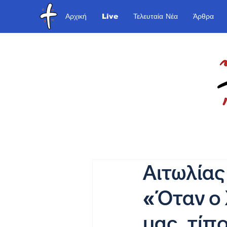
Αρχική
Live
Τελευταία Νέα
Άρθρα
Αιτωλίας
«Όταν ο 
μας, τίπ