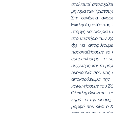
στολισμοί αποσυρθού
μήνυμα των Χριστουγ
Στη συνέχεια, αναφ
Εκκλησία,τονίζοντας 
στοργή και διάκριση,
στο μυστήριο των Χρ
όχι να αποφύγουμ
προσπαθήσουμε να κα
ευπρεπίσουμε το ν
συγγνώμη και το μεγ
ακολουθία που μας ε
αποκορύφωμα της ε
κοινωνήσουμε του Σώμ
Ολοκληρώνοντας, τόν
κηρύττει την ειρήνη,
μορφή που είναι ο Χ