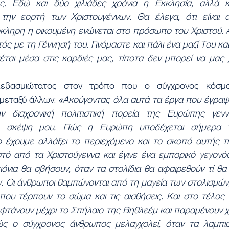
ς. Εδώ και δύο χιλιάδες χρόνια η Εκκλησία, αλλά κ
την εορτή των Χριστουγέννων. Θα έλεγα, ότι είναι α
κληρη η οικουμένη ενώνεται στο πρόσωπο του Χριστού. Αυ
ός με τη Γέννησή του. Γινόμαστε και πάλι ένα μαζί Του και
ιέται μέσα στις καρδιές μας, τίποτα δεν μπορεί να μας 
εβασμιώτατος στον τρόπο που ο σύγχρονος κόσμος
 μεταξύ άλλων: 
«Ακούγοντας όλα αυτά τα έργα που έγραψα
ν διαχρονική πολιτιστική πορεία της Ευρώπης γεννή
τη σκέψη μου. Πώς η Ευρώπη υποδέχεται σήμερα τ
 έχουμε αλλάξει το περιεχόμενο και το σκοπό αυτής τ
τό από τα Χριστούγεννα και έγινε ένα εμπορικό γεγονός
ιόνια θα σβήσουν, όταν τα στολίδια θα αφαιρεθούν τί θα μ
 Οι άνθρωποι θαμπώνονται από τη μαγεία των στολισμών, 
που τέρπουν το σώμα και τις αισθήσεις. Και στο τέλος 
φτάνουν μέχρι το Σπήλαιο της Βηθλεέμ και παραμένουν χω
ώς ο σύγχρονος άνθρωπος μελαγχολεί, όταν τα λαμπιόν