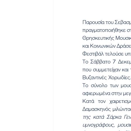
Παρουσία του Σεβασμ
πραγματοποιήθηκε στο
Θρησκευτικής Μουσικ
και Κοινωνικών Δράσ
Φεστιβάλ τελούσε υπό
Το Σάββατο 7 Δεκεμ
που συμμετείχαν και 
Βυζαντινές Χορωδίες
Το σύνολο των μουσ
αφιερωμένα στην μεγ
Κατά τον χαιρετισ
Δαμασκηνός μιλώντας
της κατά Σάρκα Γενν
υμνογράφους, μουσι