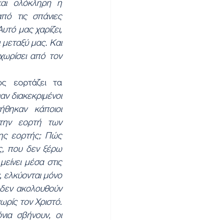
αι ολόκληρη η 
πό τις σπάνιες 
τό μας χαρίζει, 
 μεταξύ μας. Και 
χωρίσει από τον 
 εορτάζει τα 
ν διακεκριμένοι 
θηκαν κάποιοι 
ην εορτή των 
ης εορτής; Πώς 
, που δεν ξέρω 
είνει μέσα στις 
ελκύονται μόνο 
δεν ακολουθούν 
ρίς τον Χριστό. 
ια σβήνουν, οι 