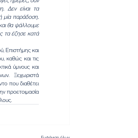
ίγες ημέρες, σαν 
. Δεν είναι τα 
ή μία παράδοση. 
και θα ψάλλουμε 
ς τα έζησε κατά 
, Επιστήμης και 
 καθώς και τις 
ικά ύμνους και 
ων. Ξεχωριστά 
το που διαθέτει 
ην προετοιμασία 
λους.
Εμφάνιση όλων