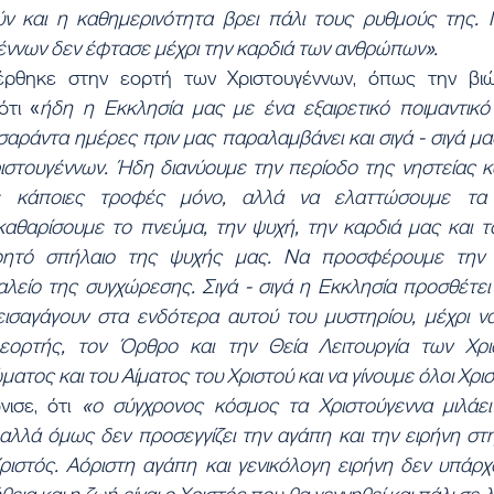
ν και η καθημερινότητα βρει πάλι τους ρυθμούς της. Γι
έννων δεν έφτασε μέχρι την καρδιά των ανθρώπων».
έρθηκε στην εορτή των Χριστουγέννων, όπως την βιών
ότι «
ήδη η Εκκλησία μας με ένα εξαιρετικό ποιμαντικό 
 σαράντα ημέρες πριν μας παραλαμβάνει και σιγά - σιγά μας
ιστουγέννων. Ήδη διανύουμε την περίοδο της νηστείας κ
ε κάποιες τροφές μόνο, αλλά να ελαττώσουμε τα 
θαρίσουμε το πνεύμα, την ψυχή, την καρδιά μας και τ
οητό σπήλαιο της ψυχής μας. Να προσφέρουμε την κ
αλείο της συγχώρεσης. Σιγά - σιγά η Εκκλησία προσθέτει
ισαγάγουν στα ενδότερα αυτού του μυστηρίου, μέχρι ν
ορτής, τον Όρθρο και την Θεία Λειτουργία των Χρισ
ατος και του Αίματος του Χριστού και να γίνουμε όλοι Χρισ
ισε, ότι 
«ο σύγχρονος κόσμος τα Χριστούγεννα μιλάει 
 αλλά όμως δεν προσεγγίζει την αγάπη και την ειρήνη στη
ριστός. Αόριστη αγάπη και γενικόλογη ειρήνη δεν υπάρχο