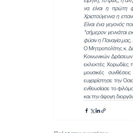
ειρήνη, το φως, η αλή
να είναι η πρώτη φο
Χριστούγεννα η επανά
Είναι ένα γεγονός πο
“σήμερον γεννάται εκ
φύσιν η Παναγία μας, ο
Ο Μητροπολίτης κ. Δα
Κοινωνικών Δράσεων
εκλεκτές Χορωδίες π
μουσικές συνθέσει
ευχαρίστησε την Οσι
ενθουσίασε το φιλόμο
και την άψογη διοργά