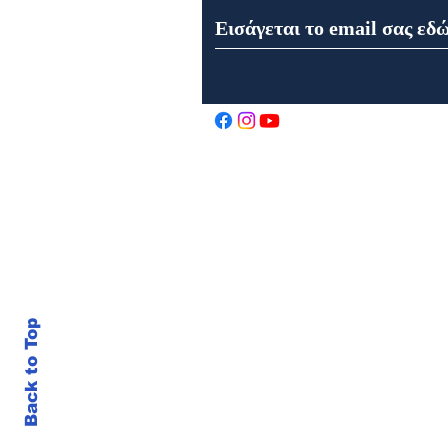
Εορτή της Μεταμορφώσεως
του Σωτήρος στον Ιερό Ναό
Αγίου Αθανασίου στα
Καρελέϊκα Ναυπάκτου
Back to Top
© 202