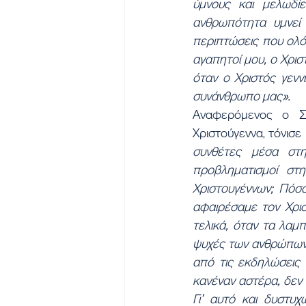
ύμνους και μελωδίε
ανθρωπότητα υμνεί 
περιπτώσεις που ολό
αγαπητοί μου, ο Χριστ
όταν ο Χριστός γενν
συνάνθρωπο μας».
Αναφερόμενος ο Σ
Χριστούγεννα, τόνισε
συνθέτες μέσα στη
προβληματισμοί σ
Χριστουγέννων; Πόσο
αφαιρέσαμε τον Χρισ
τελικά, όταν τα λαμπ
ψυχές των ανθρώπων.
από τις εκδηλώσεις 
κανέναν αστέρα, δεν 
Γι’ αυτό και δυστυχ