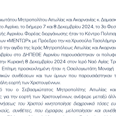
ιωτάτου Μητροπολίτου Αιτωλίας και Ακαρνανίας κ. Δαμασ
 Αγρίνιο, το διήμερο 7 και 8 Δεκεμβρίου 2024, το 3ο Φεσ
ής Αγρινίου. Φορέας διοργάνωσης ήταν το Κέντρο Πολιτισ
εων «ΜΕΝΤΩΡ», με Πρόεδρο την κα Χρυσούλα Τασολάμπρο
 την αιγίδα της Ιεράς Μητροπόλεως Αιτωλίας και Ακαρναν
βρίου στο ΔΗΠΕΘΕ Αγρινίου παρουσιάστηκαν οι πολυφω
την Κυριακή 8 Δεκεμβρίου 2024 στον Ιερό Ναό Αγίας Τριά
. Επίτιμη προσκεκλημένη ήταν η Οσιολογιωτάτη Μοναχή 
ικών συνθέσεων και των ύμνων που παρουσιάστηκαν το
άλη εορτή των Χριστουγέννων.
μό του ο Σεβασμιώτατος Μητροπολίτης Αιτωλίας και 
 για την εορτή των Χριστουγέννων, ανέφερε μεταξύ άλλ
ήσεως του Χριστού κινητοποίησε διαχρονικά τόσες ευα
κούς, συνθέτες, που έγραψαν, μελοποίησαν και συνέθ