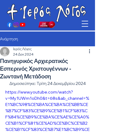
Ανάρτηση
Ιερός Λόγος
24 Δεκ 2024
Πανηγυρικός Αρχιερατικός
Εσπερινός Χριστουγέννων -
Ζωντανή Μετάδοση
Δημοσιεύτηκε: Τρίτη 24 Δεκεμβρίου 2024
https://www.youtube.com/watch?
v=My1UWm1oDh0&t=68s&ab_channel=%
E1%BC%98%CE%BA%CE%BA%CE%BB%CE
%B7%CF%83%CE%B9%CE%B1%CF%83%C
F%84%CE%B9%CE%BA%CE%AE%CE%A0%
CE%B1%CF%81%CE%AD%CE%BC%CE%B2
%CE%B1%CF%83%CE%B7%E1%BC%B9%CE