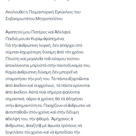
Ακολουθεί η Ποιμαντορική Εγκύκλιος του 
Σεβασμιωτάτου Μητροπολίτου
Ἀγαπητοί μου Πατέρες καί Ἀδελφοί,
Παιδιά μου ἐν Κυρίῳ ἀγαπημένα,
Γιά τήν ἀνθρώπινη λογική, δέν ὑπάρχει στό 
σύμπαν ἰσχυρότερη δύναμη ἀπό τόν χρόνο. 
Πλούτη καί μεγαλεῖα τοῦ κόσμου τούτου 
ὑποκλίνονται μπροστά στήν παντοδυναμία του. 
Καμία ἀνθρώπινη δύναμη δέν μπορεῖ νά 
σταματήσει τήν ροή του. Τά πάντα ἐξαρτῶνται 
ἀπό ἐκεῖνον καί συγχρόνως, τά πάντα κρίνονται 
ἀπό ἐκεῖνον. Αὐτά ποὐ σήμερα φαίνονται 
σημαντικά, αὔριο ὁ χρόνος θά τά ὁδηγήσει 
στήν ἀσημαντότητα. Πασχίζουν οἱ ἄνθρωποι νά 
ἀντισταθοῦν στόν χρόνο καί στήν δίδυμη 
ἀδελφή του, τήν φθορά.  Ἀμήχανος ὁ 
ἄνθρωπος, ἀναζητᾷ μέ ἀγωνία τρόπους νά 
ξεγελάσει τόν χρόνο καί νά ἐμποδίσει τήν 