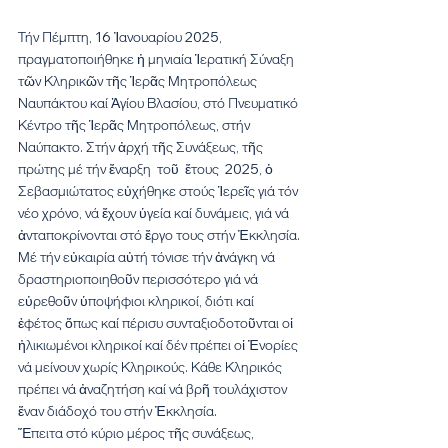
Τήν Πέμπτη, 16 Ἰανουαρίου 2025, 
πραγματοποιήθηκε ἡ μηνιαία Ἱερατική Σύναξη 
τῶν Κληρικῶν τῆς Ἱερᾶς Μητροπόλεως 
Ναυπάκτου καί Ἁγίου Βλασίου, στό Πνευματικό 
Κέντρο τῆς Ἱερᾶς Μητροπόλεως, στήν 
Ναύπακτο. Στήν ἀρχή τῆς Συνάξεως, τῆς 
πρώτης μέ τήν ἔναρξη  τοῦ  ἔτους  2025, ὁ 
Σεβασμιώτατος εὐχήθηκε στούς Ἱερεῖς γιά τόν 
νέο χρόνο, νά ἔχουν ὑγεία καί δυνάμεις, γιά νά 
ἀνταποκρίνονται στό ἔργο τους στήν Ἐκκλησία.
Μέ τήν εὐκαιρία αὐτή τόνισε τήν ἀνάγκη νά 
δραστηριοποιηθοῦν περισσότερο γιά νά 
εὐρεθοῦν ὑποψήφιοι κληρικοί, διότι καί 
ἐφέτος ὅπως καί πέρισυ συνταξιοδοτοῦνται οἱ 
ἠλικιωμένοι κληρικοί καί δέν πρέπει οἱ Ἐνορίες 
νά μείνουν χωρίς Κληρικούς. Κάθε Κληρικός 
πρέπει νά ἀναζητήση καί νά βρῆ τουλάχιστον 
ἕναν διάδοχό του στήν Ἐκκλησία.
Ἔπειτα στό κύριο μέρος τῆς συνάξεως, 