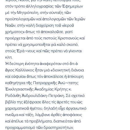
στόν τρόπο ἀλληλογραφίας τῶν Ἐφημερίων 
μέ τήν Μητρόπολη, στήν σύνταξη τῶν 
προϋπολογισμῶν καί ἀπολογισμῶν τῶν Ἱερῶν 
Ναῶν, στήν καλή διαχείριση τοῦ «ἱεροῦ 
χρήματος» ὅπως τό ἀποκαλοῦσε, γιατί 
προέρχεται ἀπό τούς πιστούς Χριστιανούς καί 
πρέπει νά χρησιμοποιῆται γιά καλό σκοπό, 
στούς Ἐρά¬νους καί πῶς πρέπει νά γίνονται 
κλπ.
Ἡ δεύτερη ἑνότητα ἀναφερόταν στό ὅτι ὁ 
ἅγιος Καλλίνικος ἦταν μιά «διοικητική διάνοια 
καί εὐφυία» ὅπως τόν ἀποκάλεσε ἡ ἐπίκουρη 
καθηγήτρια τῆς Πατριαρχικῆς Ἀνώ¬τατης 
Ἐκκλησιαστικῆς Ἀκαδημίας Κρήτης κ. 
Ροδάνθη Ἀνδρουλιδάκη-Πετράκη. Σέ σχετικό 
βιβλίο της ἐξέφρασε ὅλες τίς ἀρετές του ὡς 
χαρισματικοῦ ἡγέτου, δηλαδή εἶχε ὁργανωτικό 
πνεῦμα καί τάξη, λάμβανε ὀρθές ἀποφάσεις 
καί ἐπέλυε τά προβλήματα, διαπνεόταν ἀπό 
προγραμματισμό τῶν δραστηριοτήτων, 