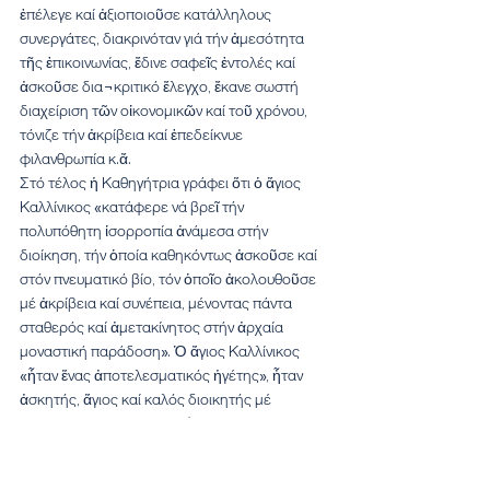
ἐπέλεγε καί ἀξιοποιοῦσε κατάλληλους 
συνεργάτες, διακρινόταν γιά τήν ἀμεσότητα 
τῆς ἐπικοινωνίας, ἔδινε σαφεῖς ἐντολές καί 
ἀσκοῦσε δια¬κριτικό ἔλεγχο, ἔκανε σωστή 
διαχείριση τῶν οἰκονομικῶν καί τοῦ χρόνου, 
τόνιζε τήν ἀκρίβεια καί ἐπεδείκνυε 
φιλανθρωπία κ.ἄ.
Στό τέλος ἡ Καθηγήτρια γράφει ὅτι ὁ ἅγιος 
Καλλίνικος «κατάφερε νά βρεῖ τήν 
πολυπόθητη ἰσορροπία ἀνάμεσα στήν 
διοίκηση, τήν ὁποία καθηκόντως ἀσκοῦσε καί 
στόν πνευματικό βίο, τόν ὁποῖο ἀκολουθοῦσε 
μέ ἀκρίβεια καί συνέπεια, μένοντας πάντα 
σταθερός καί ἀμετακίνητος στήν ἀρχαία 
μοναστική παράδοση». Ὁ ἄγιος Καλλίνικος 
«ἦταν ἕνας ἀποτελεσματικός ἡγέτης», ἦταν 
ἀσκητής, ἅγιος καί καλός διοικητής μέ 
ἰδιαίτερη διοικητική εὐφυΐα.
Τελευταία Νέα