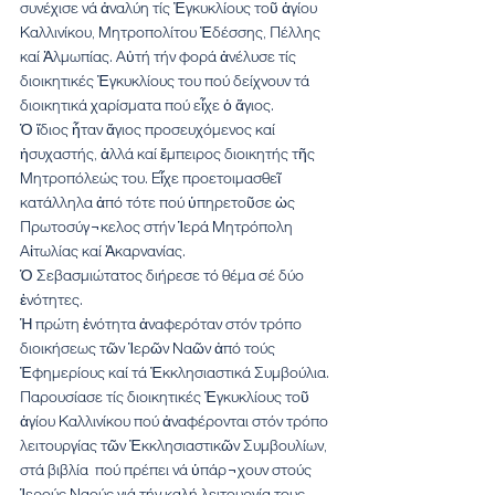
συνέχισε νά ἀναλύη τίς Ἐγκυκλίους τοῦ ἁγίου 
Καλλινίκου, Μητροπολίτου Ἐδέσσης, Πέλλης 
καί Ἀλμωπίας. Αὐτή τήν φορά ἀνέλυσε τίς 
διοικητικές Ἐγκυκλίους του πού δείχνουν τά 
διοικητικά χαρίσματα πού εἶχε ὁ ἅγιος.
Ὁ ἴδιος ἦταν ἅγιος προσευχόμενος καί 
ἠσυχαστής, ἀλλά καί ἔμπειρος διοικητής τῆς 
Μητροπόλεώς του. Εἶχε προετοιμασθεῖ 
κατάλληλα ἀπό τότε πού ὑπηρετοῦσε ὡς 
Πρωτοσύγ¬κελος στήν Ἱερά Μητρόπολη 
Αἰτωλίας καί Ἀκαρνανίας.
Ὁ Σεβασμιώτατος διήρεσε τό θέμα σέ δύο 
ἑνότητες. 
Ἡ πρώτη ἑνότητα ἀναφερόταν στόν τρόπο 
διοικήσεως τῶν Ἱερῶν Ναῶν ἀπό τούς 
Ἐφημερίους καί τά Ἐκκλησιαστικά Συμβούλια. 
Παρουσίασε τίς διοικητικές Ἐγκυκλίους τοῦ 
ἁγίου Καλλινίκου πού ἀναφέρονται στόν τρόπο 
λειτουργίας τῶν Ἐκκλησιαστικῶν Συμβουλίων, 
στά βιβλία  πού πρέπει νά ὑπάρ¬χουν στούς 
Ἱερούς Ναούς γιά τήν καλή λειτουργία τους, 