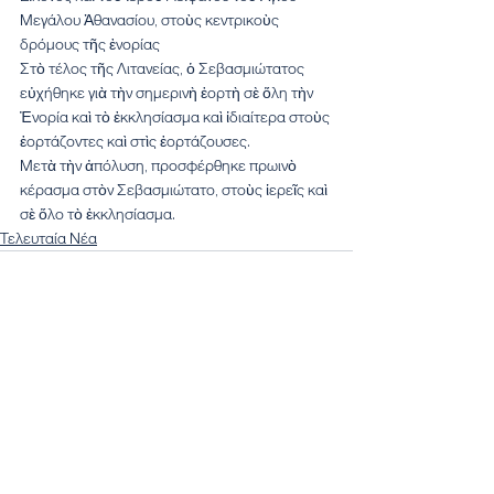
Μεγάλου Ἀθανασίου, στοὺς κεντρικοὺς 
δρόμους τῆς ἐνορίας 
Στὸ τέλος τῆς Λιτανείας, ὁ Σεβασμιώτατος 
εὐχήθηκε γιὰ τὴν σημερινὴ ἑορτὴ σὲ ὅλη τὴν 
Ἐνορία καὶ τὸ ἐκκλησίασμα καὶ ἰδιαίτερα στοὺς 
ἑορτάζοντες καὶ στὶς ἑορτάζουσες. 
Μετὰ τὴν ἀπόλυση, προσφέρθηκε πρωινὸ 
κέρασμα στὸν Σεβασμιώτατο, στοὺς ἱερεῖς καὶ 
σὲ ὅλο τὸ ἐκκλησίασμα. 
Τελευταία Νέα
Εμφάνιση όλων
Πρόσφατες αναρτήσεις