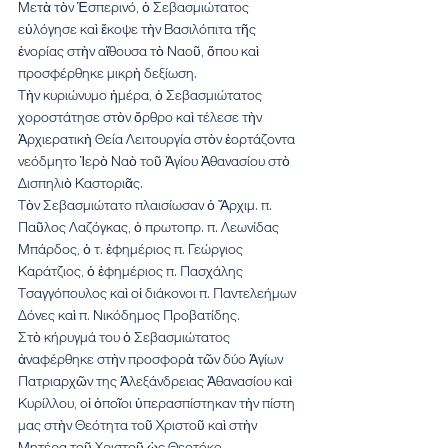
Μετὰ τὸν Ἑσπερινό, ὁ Σεβασμιώτατος 
εὐλόγησε καὶ ἔκοψε τὴν Βασιλόπιτα τῆς 
ἐνορίας στὴν αἴθουσα τὸ Ναοῦ, ὅπου καὶ 
προσφέρθηκε μικρὴ δεξίωση. 
Τὴν κυριώνυμο ἡμέρα, ὁ Σεβασμιώτατος 
χοροστάτησε στὸν ὄρθρο καὶ τέλεσε τὴν 
Ἀρχιερατικὴ Θεία Λειτουργία στὸν ἑορτάζοντα 
νεόδμητο Ἱερὸ Ναὸ τοῦ Ἁγίου Ἀθανασίου στὸ 
Δισπηλιὸ Καστοριᾶς. 
Τὸν Σεβασμιώτατο πλαισίωσαν ὁ Ἄρχιμ. π. 
Παῦλος Λαζόγκας, ὁ πρωτοπρ. π. Λεωνίδας 
Μπάρδος, ὁ τ. ἐφημέριος π. Γεώργιος 
Καράτζιος, ὁ ἐφημέριος π. Πασχάλης 
Τσαγγόπουλος καὶ οἱ διάκονοι π. Παντελεήμων 
Δόνες καὶ π. Νικόδημος Προβατίδης. 
Στὸ κήρυγμά του ὁ Σεβασμιώτατος 
ἀναφέρθηκε στὴν προσφορὰ τῶν δύο Ἁγίων 
Πατριαρχῶν της Ἀλεξάνδρειας Ἀθανασίου καὶ 
Κυρίλλου, οἱ ὁποῖοι ὑπερασπίστηκαν τὴν πίστη 
μας στὴν Θεότητα τοῦ Χριστοῦ καὶ στὴν 
Μητέρα τοῦ Χριστοῦ ὡς Θεοτόκο. 