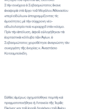
Στὴν συνέχεια ὁ Σεβασμιώτατος ἔκανε 
ἀναφορὰ στὸ ἔργο τοῦ Μεγάλου Ἀθανασίου 
«περὶ εἰδώλων» ὑπογραμμίζοντας τὶς 
ὁμοιότητες μὲ τὴν σύγχρονη νέο-
εἰδωλολατρία ποὺ κυριαρχεῖ στὸν κόσμο. 
Πρὶν τὴν ἀπόλυση, ἀφοῦ εὐλογήθηκαν τὰ 
ἑορταστικὰ κόλλυβα τῶν Ἁγίων, ὁ 
Σεβασμιώτατος χειροθέτησε ἀναγνώστη τὸν 
συνεργάτη τῆς ἐνορίας κ. Ἀναστάσιο 
Κοτσαμποϊκίδη.
Εὐθὺς ἀμέρως σχηματίσθηκε πομπὴ καὶ 
πραγματοποιήθηκε ἡ Λιτανεία τῆς Ἱερᾶς 
Εἰκόνος και τοῦ ἱεροῦ Λειψάνου τοῦ Ἁγίου 