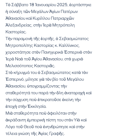
Τὸ Σάββατο 18 Ἰανουαρίου 2025, ἑορτάστηκε 
ἡ σύναξη τῶν Μεγάλων Ἁγίων Πατέρων 
Ἀθανασίου καὶ Κυρίλλου Πατριαρχῶν 
Ἀλεξανδρείας, στὴν Ἱερὰ Μητρόπολη 
Καστορίας. 
Τὴν παραμονὴ τῆς ἑορτῆς, ὁ Σεβασμιώτατος 
Μητροπολίτης Καστορίας κ. Καλλίνικος, 
χοροστάτησε στὸν Πανηγυρικὸ Ἑσπερινὸ στὸν 
Ἱερὸ Ναὸ τοῦ Ἁγίου Ἀθανασίου, στὸ χωριὸ 
Μελισσότοπος Καστοριᾶς. 
Στὸ κήρυγμά του ὁ Σεβασμιώτατος κατὰ τὸν 
Ἑσπερινό, μίλησε γιὰ τὸν βίο τοῦ Μεγάλου 
Ἀθανασίου, ὑπογραμμίζοντας τὴν 
σταθερότητά του παρά τὴν ὅλη ἀναταραχὴ καὶ 
τὴν σύγχυση ποὺ ἐπικρατοῦσε ἐκείνη τὴν 
ἐποχὴ στὴν Ἐκκλησία. 
Μιὰ σταθερότητα ποὺ ὀφειλόταν στὴν 
ἀκράδαντη ἐμπειρικὴ πίστη του στὸν Υἱὸ καὶ 
Λόγο τοῦ Θεοῦ ποὺ ἐνηνθρώπησε καὶ στὴν 
τέλεια γνώση τῆς Ἁγίας Γραφῆς. 