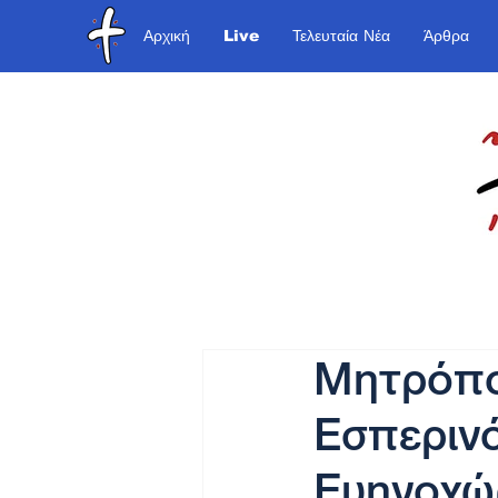
Αρχική
Live
Τελευταία Νέα
Άρθρα
Μητρόπολ
Εσπερινό
Ευηνοχώ