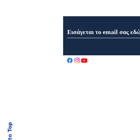
Εγγραφή στο Newsletter μα
Εορτή της Μεταμορφώσεως
του Σωτήρος στον Ιερό Ναό
Αγίου Αθανασίου στα
Καρελέϊκα Ναυπάκτου
Back to Top