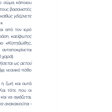
το σώμα κάποιου 
τους βασανιστές 
 καθώς γδέρνετε 
».
ι από τον ιερό 
δράση 
«αείφωτος 
ιο 
«Κατηξιώθης, 
 ανταποκρίνεται 
ό χαρά
).
ήσεται ως αετού 
χε νεανικό πόθο 
 η ζωή και αυτά 
αι τότε που οι 
ι να αγιάζεται. 
 ανακαινούται - 