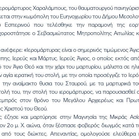
 Ιερομάρτυρος Χαραλάμπους, του θαυματουργού πανηγύρισ
κεται στην κωμόπολη του Ευηνοχωρίου του Δήμου Μεσολογ
υ Εσπερινού που τελέσθηκε την παραμονή της εορτ
ροστάτησε ο Σεβασμιώτατος Μητροπολίτης Αιτωλίας και
ανέφερε: «Ιερομάρτυρας είναι ο σημερινός τιμώμενος Άγιο
πης. Ιερεύς και Μάρτυς. Ιερεύς Άγιος, ο οποίος εκτός από
τον Άγιο Θεό και την χάρι του μαρτυρίου, μάλιστα σε ηλικί
 αγία ιερατική του στολή, με την οποία προσέγγιζε το Ιερό
ην αναίμακτο θυσια του Σταυρού, με τα μαρτυρικά του 
λή του, την στολή του ιερομάρτυρος, να παρουσιασθεί σ
 εμπρός στον θρόνο του Μεγάλου Αρχιερέως και Πρωτ
ς Χριστού του Θεού.
 έζησε και μαρτύρησε στην Μαγνησία της Μικράς Ασίας
ον 2ο μ. Χ. αιώνα, όταν ξέσπασε φοβερός διωγμός κατά τω
από τους διώκτες. Απεναντίας, ομολογούσε ελεύθερα κ