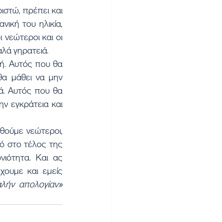
ιστώ, πρέπει και 
ική του ηλικία, 
 νεώτεροι και οι 
αλά γηρατειά.
ή. Αυτός που θα 
α μάθει να μην 
. Αυτός που θα 
ν εγκράτεια και 
θούμε νεώτεροι, 
 στο τέλος της 
ότητα. Και ας 
προσευχόμαστε να δώσει ο Κύριος σε όλους μας την χάρι Του, ώστε να έχουμε και εμείς 
«χριστιανά τα τέλη της ζωής ημών, ανώδυνα, ανεπαίσχυντα, ειρηνικά και καλήν απολογίαν» 