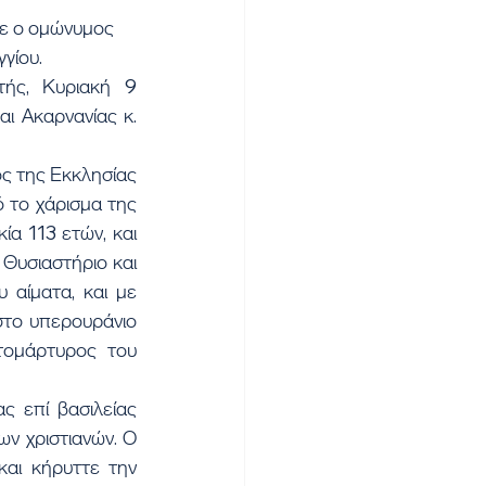
ε ο ομώνυμος 
γίου.
ής, Κυριακή 9 
 Ακαρνανίας κ. 
ς της Εκκλησίας 
 το χάρισμα της 
α 113 ετών, και 
 Θυσιαστήριο και 
αίματα, και με 
το υπερουράνιο 
ομάρτυρος του 
 επί βασιλείας 
ν χριστιανών. Ο 
αι κήρυττε την 