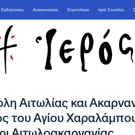
Εκδηλώσεις
Ανακοινώσεις
Εορτολόγιο
Ιερά Σύνοδος
η Αιτωλίας και Ακαρναν
ς του Αγίου Χαραλάμπο
ρι Αιτωλοακαρνανίας