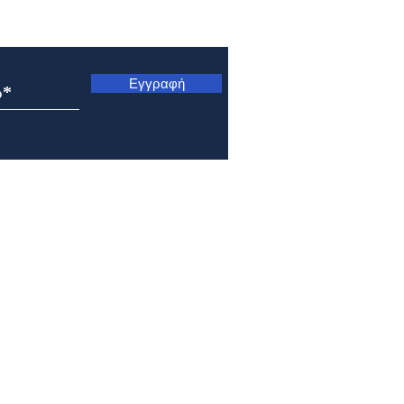
ς
Εγγραφή
Μητρόπολη Ναυπάκτου και
Μητρ
Αγίου Βλασίου: Αρχιερατική
Κυνο
Θεία Λειτουργία στο Γολέμι
Μετ
της ορεινής Ναυπακτίας
Σωτή
Πρε