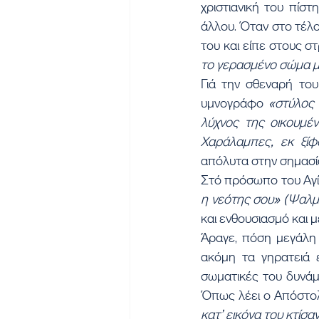
χριστιανική του πίστ
άλλου. Όταν στο τέλ
του και είπε στους στ
το γερασμένο σώμα μου
Γιά την σθεναρή του
υμνογράφο 
«στύλος 
λύχνος της οικουμέν
Χαράλαμπες, εκ ξίφ
απόλυτα στην σημασί
Στό πρόσωπο του Αγ
η νεότης σου» (Ψαλμ.
και ενθουσιασμό και 
Άραγε, πόση μεγάλη ε
ακόμη τα γηρατειά ε
σωματικές του δυνάμε
Όπως λέει ο Απόστο
κατ’ εικόνα του κτίσαν