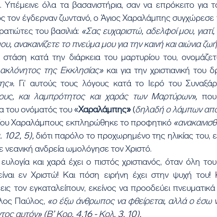
η. Υπέμεινε όλα τα βασανιστήρια, σαν να επρόκειτο για 
ος τον έγδερναν ζωντανό, ο Άγιος Χαραλάμπης συγχώρεσε 
ρατιώτες του βασιλιά: 
«Σας ευχαριστώ, αδελφοί μου, γιατί,
, ανακαινίζετε το πνεύμα μου για την καινή και αιώνια ζωή
 στάση κατά την διάρκεια του μαρτυρίου του, ονομάζετα
ακλόνητος της Εκκλησίας» 
και για την χριστιανική του 
ης». 
Γι’ αυτούς τους λόγους κατά το Ιερό του Συναξάρ
ους, και λαμπρότητος και χαράς των Μαρτύρων», 
που
α του ονόματός του «
Χαραλάμπης» 
(
δηλαδή ο λάμπων απ
ίου Χαραλάμπους εκπληρώθηκε το προφητικό 
«ανακαινισθ
 102, 5), 
διότι παρόλο το προχωρημένο της ηλικίας του, εί
με νεανική ανδρεία ωμολόγησε τον Χριστό.
υλογία και χαρά έχει ο πιστός χριστιανός, όταν όλη του
ίναι εν Χριστώ! Και πόση ειρήνη έχει στην ψυχή του! Κ
ις τον εγκαταλείπουν, εκείνος να προοδεύει πνευματικά κα
λος Παύλος, 
«ο έξω άνθρωπος να φθείρεται, αλλά ο έσω να
τος αυτόν» (Β’ Κορ. 4,16 - Κολ. 3, 10).