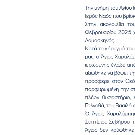
Την μνήμη του Αγίου
Ιερός Ναός που βρίσ
Στην ακολουθία το
Φεβρουαρίου 2025 χο
Δαμασκηνός.
Κατά το κήρυγμά του 
μας, ο Άγιος Χαραλάμ
ιερωσύνης έλαβε από 
αξιώθηκε να βάψει την
πρόσφερε στον Θεό τ
πορφυρωμένη την στο
πλέον θυσιαστήριο,
Γολγοθά, του Βασιλέω
Ὁ Άγιος Χαραλάμπης
Σεπτίμιου Σεβήρου, τ
Άγιος δεν κρύφθηκε 