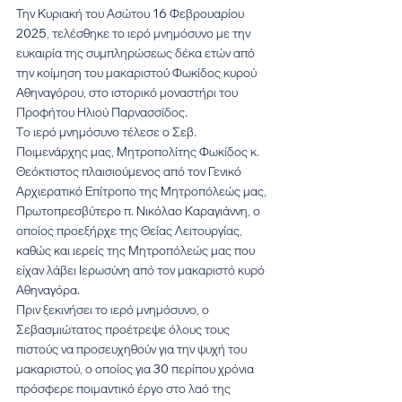
Την Κυριακή του Ασώτου 16 Φεβρουαρίου 
2025, τελέσθηκε το ιερό μνημόσυνο με την 
ευκαιρία της συμπληρώσεως δέκα ετών από 
την κοίμηση του μακαριστού Φωκίδος κυρού 
Αθηναγόρου, στο ιστορικό μοναστήρι του 
Προφήτου Ηλιού Παρνασσίδος.
Το ιερό μνημόσυνο τέλεσε ο Σεβ. 
Ποιμενάρχης μας, Μητροπολίτης Φωκίδος κ. 
Θεόκτιστος πλαισιούμενος από τον Γενικό 
Αρχιερατικό Επίτροπο της Μητροπόλεώς μας, 
Πρωτοπρεσβύτερο π. Νικόλαο Καραγιάννη, ο 
οποίος προεξήρχε της Θείας Λειτουργίας, 
καθώς και ιερείς της Μητροπόλεώς μας που 
είχαν λάβει Ιερωσύνη από τον μακαριστό κυρό 
Αθηναγόρα.
Πριν ξεκινήσει το ιερό μνημόσυνο, ο 
Σεβασμιώτατος προέτρεψε όλους τους 
πιστούς να προσευχηθούν για την ψυχή του 
μακαριστού, ο οποίος για 30 περίπου χρόνια 
πρόσφερε ποιμαντικό έργο στο λαό της 