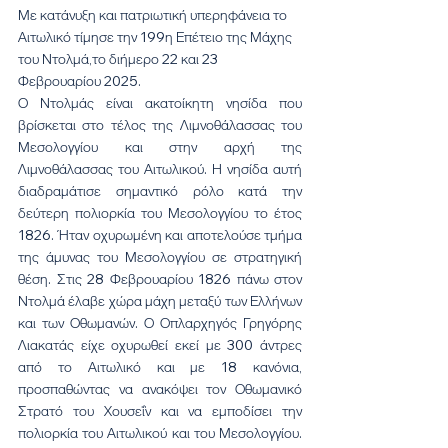
Με κατάνυξη και πατριωτική υπερηφάνεια το 
Αιτωλικό τίμησε την 199η Επέτειο της Μάχης 
του Ντολμά,το διήμερο 22 και 23 
Φεβρουαρίου 2025.
Ο Ντολμάς είναι ακατοίκητη νησίδα που 
βρίσκεται στο τέλος της Λιμνοθάλασσας του 
Μεσολογγίου και στην αρχή της 
Λιμνοθάλασσας του Αιτωλικού. Η νησίδα αυτή 
διαδραμάτισε σημαντικό ρόλο κατά την 
δεύτερη πολιορκία του Μεσολογγίου το έτος 
1826. Ήταν οχυρωμένη και αποτελούσε τμήμα 
της άμυνας του Μεσολογγίου σε στρατηγική 
θέση. Στις 28 Φεβρουαρίου 1826 πάνω στον 
Ντολμά έλαβε χώρα μάχη μεταξύ των Ελλήνων 
και των Οθωμανών. Ο Οπλαρχηγός Γρηγόρης 
Λιακατάς είχε οχυρωθεί εκεί με 300 άντρες 
από το Αιτωλικό και με 18 κανόνια, 
προσπαθώντας να ανακόψει τον Οθωμανικό 
Στρατό του Χουσεΐν και να εμποδίσει την 
πολιορκία του Αιτωλικού και του Μεσολογγίου. 