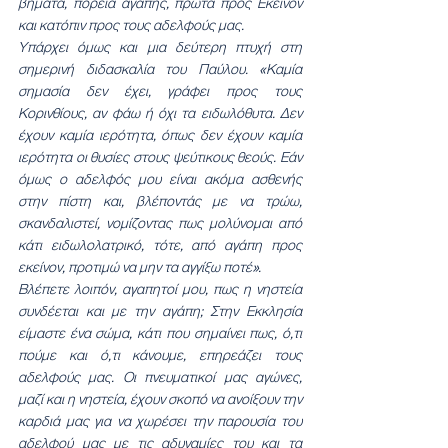
βήματα, πορεία αγάπης, πρώτα προς Εκείνον 
και κατόπιν προς τους αδελφούς μας.
Υπάρχει όμως και μια δεύτερη πτυχή στη 
σημερινή διδασκαλία του Παύλου. «Καμία 
σημασία δεν έχει, γράφει προς τους 
Κορινθίους, αν φάω ή όχι τα ειδωλόθυτα. Δεν 
έχουν καμία ιερότητα, όπως δεν έχουν καμία 
ιερότητα οι θυσίες στους ψεύτικους θεούς. Εάν 
όμως ο αδελφός μου είναι ακόμα ασθενής 
στην πίστη και, βλέποντάς με να τρώω, 
σκανδαλιστεί, νομίζοντας πως μολύνομαι από 
κάτι ειδωλολατρικό, τότε, από αγάπη προς 
εκείνον, προτιμώ να μην τα αγγίξω ποτέ».
Βλέπετε λοιπόν, αγαπητοί μου, πως η νηστεία 
συνδέεται και με την αγάπη; Στην Εκκλησία 
είμαστε ένα σώμα, κάτι που σημαίνει πως, ό,τι 
πούμε και ό,τι κάνουμε, επηρεάζει τους 
αδελφούς μας. Οι πνευματικοί μας αγώνες, 
μαζί και η νηστεία, έχουν σκοπό να ανοίξουν την 
καρδιά μας για να χωρέσει την παρουσία του 
αδελφού μας με τις αδυναμίες του και τα 