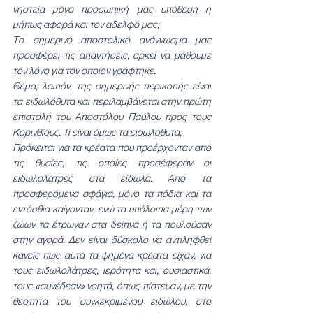
νηστεία μόνο προσωπική μας υπόθεση ή 
μήπως αφορά και τον αδελφό μας;
Το σημερινό αποστολικό ανάγνωσμα μας 
προσφέρει τις απαντήσεις, αρκεί να μάθουμε 
τον λόγο για τον οποίον γράφτηκε.
Θέμα, λοιπόν, της σημερινής περικοπής είναι 
τα ειδωλόθυτα και περιλαμβάνεται στην πρώτη 
επιστολή του Αποστόλου Παύλου προς τους 
Κορινθίους. Τί είναι όμως τα ειδωλόθυτα;
Πρόκειται για τα κρέατα που προέρχονταν από 
τις θυσίες, τις οποίες προσέφεραν οι 
ειδωλολάτρες στα είδωλα. Από τα 
προσφερόμενα σφάγια, μόνο τα πόδια και τα 
εντόσθια καίγονταν, ενώ τα υπόλοιπα μέρη των 
ζώων τα έτρωγαν στα δείπνα ή τα πουλούσαν 
στην αγορά. Δεν είναι δύσκολο να αντιληφθεί 
κανείς πως αυτά τα ψημένα κρέατα είχαν, για 
τους ειδωλολάτρες, ιερότητα και, ουσιαστικά, 
τους «συνέδεαν» νοητά, όπως πίστευαν, με την 
θεότητα του συγκεκριμένου ειδώλου, στο 