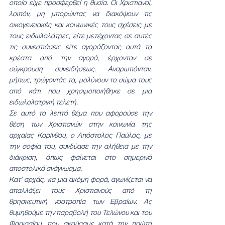
οποίο είχε προσφερθεί η θυσία. Οι Χριστιανοί, 
λοιπόν, μη μπορώντας να διακόψουν τις 
οικογενειακές και κοινωνικές τους σχέσεις με 
τους ειδωλολάτρες, είτε μετέχοντας σε αυτές 
τις συνεστιάσεις είτε αγοράζοντας αυτά τα 
κρέατα από την αγορά, έρχονταν σε 
σύγκρουση συνειδήσεως. Αναρωτιόνταν, 
μήπως, τρώγοντάς τα, μολύνουν το σώμα τους 
από κάτι που χρησιμοποιήθηκε σε μια 
ειδωλολατρική τελετή.
Σε αυτό το λεπτό θέμα που αφορούσε την 
θέση των Χριστιανών στην κοινωνία της 
αρχαίας Κορίνθου, ο Απόστολος Παύλος, με 
την σοφία του, συνδύασε την αλήθεια με την 
διάκριση, όπως φαίνεται στο σημερινό 
αποστολικό ανάγνωσμα.
Κατ’ αρχάς, για μια ακόμη φορά, αγωνίζεται να 
απαλλάξει τους Χριστιανούς από τη 
θρησκευτική νοοτροπία των Εβραίων. Ας 
θυμηθούμε την παραβολή του Τελώνου και του 
Φαρισαίου, που ακούσαμε κατά την πρώτη 