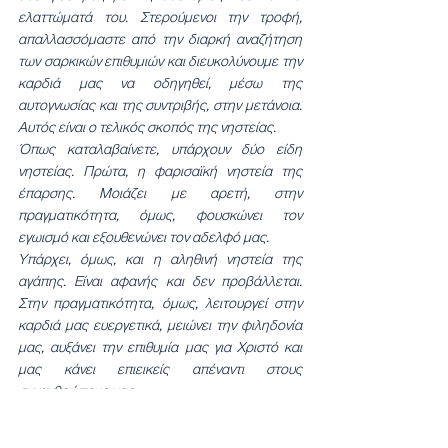
ελαττώματά του. Στερούμενοι την τροφή, 
απαλλασσόμαστε από την διαρκή αναζήτηση 
των σαρκικών επιθυμιών και διευκολύνουμε την 
καρδιά μας να οδηγηθεί, μέσω της 
αυτογνωσίας και της συντριβής, στην μετάνοια. 
Αυτός είναι ο τελικός σκοπός της νηστείας.
Όπως καταλαβαίνετε, υπάρχουν δύο είδη 
νηστείας. Πρώτα, η φαρισαϊκή νηστεία της 
έπαρσης. Μοιάζει με αρετή, στην 
πραγματικότητα, όμως, φουσκώνει τον 
εγωισμό και εξουθενώνει τον αδελφό μας.
Υπάρχει, όμως, και η αληθινή νηστεία της 
αγάπης. Είναι αφανής και δεν προβάλλεται. 
Στην πραγματικότητα, όμως, λειτουργεί στην 
καρδιά μας ευεργετικά, μειώνει την φιληδονία 
μας, αυξάνει την επιθυμία μας για Χριστό και 
μας κάνει επιεικείς απέναντι στους 
συνανθρώπους μας.
Χωρίς τον πόθο να συναντήσουμε τον Χριστό 
της άκρας ταπεινώσεως και της απέραντης 