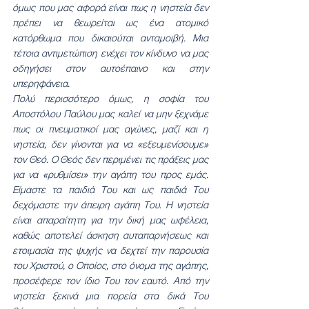
όμως που μας αφορά είναι πως η νηστεία δεν 
πρέπει να θεωρείται ως ένα ατομικό 
κατόρθωμα που δικαιούται ανταμοιβή. Μια 
τέτοια αντιμετώπιση ενέχει τον κίνδυνο να μας 
οδηγήσει στον αυτοέπαινο και στην 
υπερηφάνεια.
Πολύ περισσότερο όμως, η σοφία του 
Αποστόλου Παύλου μας καλεί να μην ξεχνάμε 
πως οι πνευματικοί μας αγώνες, μαζί και η 
νηστεία, δεν γίνονται για να «εξευμενίσουμε» 
τον Θεό. Ο Θεός δεν περιμένει τις πράξεις μας 
για να «ρυθμίσει» την αγάπη του προς εμάς. 
Είμαστε τα παιδιά Του και ως παιδιά Του 
δεχόμαστε την άπειρη αγάπη Του. Η νηστεία 
είναι απαραίτητη για την δική μας ωφέλεια, 
καθώς αποτελεί άσκηση αυταπαρνήσεως και 
ετοιμασία της ψυχής να δεχτεί την παρουσία 
του Χριστού, ο Οποίος, στο όνομα της αγάπης, 
προσέφερε τον ίδιο Του τον εαυτό. Από την 
νηστεία ξεκινά μια πορεία στα δικά Του 