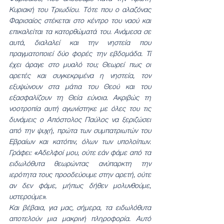
Κυριακή του Τριωδίου. Τότε που ο αλαζόνας 
Φαρισαίος στέκεται στο κέντρο του ναού και 
επικαλείται τα κατορθώματά του. Ανάμεσα σε 
αυτά, διαλαλεί και την νηστεία που 
πραγματοποιεί δύο φορές την εβδομάδα. Τί 
έχει άραγε στο μυαλό του; Θεωρεί πως οι 
αρετές και συγκεκριμένα η νηστεία, τον 
εξυψώνουν στα μάτια του Θεού και του 
εξασφαλίζουν τη Θεία εύνοια. Ακριβώς τη 
νοοτροπία αυτή αγωνίστηκε με όλες του τις 
δυνάμεις ο Απόστολος Παύλος να ξεριζώσει 
από την ψυχή, πρώτα των συμπατριωτών του 
Εβραίων και κατόπιν, όλων των υπολοίπων. 
Γράφει: «Αδελφοί μου, ούτε εάν φάμε από τα 
ειδωλόθυτα θεωρώντας ανύπαρκτη την 
ιερότητα τους προοδεύουμε στην αρετή, ούτε 
αν δεν φάμε, μήπως δήθεν μολυνθούμε, 
υστερούμε».
Και βέβαια, για μας, σήμερα, τα ειδωλόθυτα 
αποτελούν μια μακρινή πληροφορία. Αυτό 