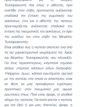
Τεσσαρακοστή. Και όπως ο αθλητής, πριν 
εισέλθει στον στίβο, προπονείται αυξάνοντας 
σταδιακά την ένταση της σωματικής του 
ασκήσεως, έτσι και ο αθλητής της πίστεως 
προετοιμάζεται, αυξάνοντας σταδιακά την 
ένταση της πνευματικής του ασκήσεως, εν όψει 
της εισόδου του στον στίβο της Μεγάλης 
Τεσσαρακοστής.
Είναι αλήθεια πως η νηστεία αποτελεί ένα από 
τα πιο χαρακτηριστικά γνωρίσματα της Αγίας 
και Μεγάλης Τεσσαρακοστής που πλησιάζει. 
Για τους περισσότερους, «νηστεία» σημαίνει 
απλώς στέρηση κάποιων ειδών διατροφής. 
Υπάρχουν, όμως, κάποια ερωτήματα σχετικά 
με την νηστεία, στα οποία οι απαντήσεις είναι 
σε θέση να μας προσφέρουν ευρύτερες 
προοπτικές στον πνευματικό μας αγώνα· 
ερωτήσεις όπως: Ποιό είναι, άραγε, το αληθινό 
νόημα της νηστείας; Για ποιόν γίνεται η νηστεία, 
για τον Θεό ή για μας; Αποτελεί, άραγε, η 