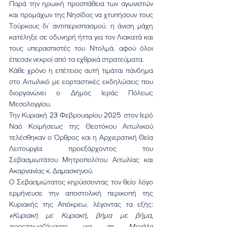
Παρά την ηρωική προσπάθεια των αγωνιστών 
και προμάχων της Νησίδος να χτυπήσουν τους 
Τούρκους δι’ αντιπερισπασμού, η άνιση μάχη 
κατέληξε σε οδυνηρή ήττα για τον Λιακατά και 
τους υπερασπιστές του Ντολμά, αφού όλοι 
έπεσαν νεκροί από τα εχθρικά στρατεύματα.
Κάθε χρόνο η επέτειος αυτή τιμάται πάνδημα 
στο Αιτωλικό με εορταστικές εκδηλώσεις που 
διοργανώνει ο Δήμος Ιεράς Πόλεως 
Μεσολογγίου.
Την Κυριακή 23 Φεβρουαρίου 2025 στον Ιερό 
Ναό Κοιμήσεως της Θεοτόκου Αιτωλικού 
τελέσθηκαν ο Όρθρος και η Αρχιερατική Θεία 
Λειτουργία προεξάρχοντος του 
Σεβασμιωτάτου Μητροπολίτου Αιτωλίας και 
Ακαρνανίας κ. Δαμασκηνού.
Ο Σεβασμιώτατος κηρύσσοντας τον θείο λόγο 
ερμήνευσε την αποστολική περικοπή της 
Κυριακής της Απόκρεω, λέγοντας τα εξής: 
«Κυριακή με Κυριακή, βήμα με βήμα, 
προετοιμαζόμαστε για τη Μεγάλη 