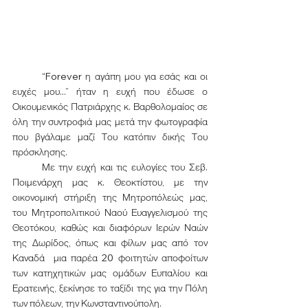
	“Forever η αγάπη μου για εσάς και οι 
ευχές μου...” ήταν η ευχή που έδωσε ο 
Οικουμενικός Πατριάρχης κ. Βαρθολομαίος σε 
όλη την συντροφιά μας μετά την φωτογραφία 
που βγάλαμε μαζί Του κατόπιν δικής Του 
πρόσκλησης.
	Με την ευχή και τις ευλογίες του Σεβ. 
Ποιμενάρχη μας κ. Θεοκτίστου, με την 
οικονομική στήριξη της Μητροπόλεώς μας, 
του Μητροπολιτικού Ναού Ευαγγελισμού της 
Θεοτόκου, καθώς και διαφόρων Ιερών Ναών 
της Δωρίδος, όπως και φίλων μας από τον 
Καναδά  μια παρέα 20 φοιτητών αποφοίτων 
των κατηχητικών μας ομάδων Ευπαλίου και 
Ερατεινής, ξεκίνησε το ταξίδι της για την Πόλη 
των πόλεων, την Κωνσταντινούπολη. 