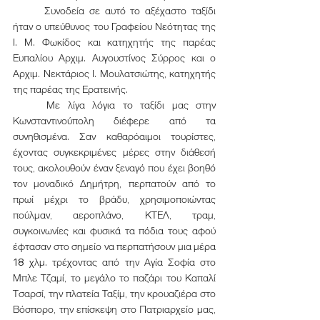
	Συνοδεία σε αυτό το αξέχαστο ταξίδι 
ήταν ο υπεύθυνος του Γραφείου Νεότητας της 
Ι. Μ. Φωκίδος και κατηχητής της παρέας 
Ευπαλίου Αρχιμ. Αυγουστίνος Σύρρος και ο 
Αρχιμ. Νεκτάριος Ι. Μουλατσιώτης, κατηχητής 
της παρέας της Ερατεινής. 
	Με λίγα λόγια το ταξίδι μας στην 
Κωνσταντινούπολη διέφερε από τα 
συνηθισμένα. Σαν καθαρόαιμοι τουρίστες, 
έχοντας συγκεκριμένες μέρες στην διάθεσή 
τους, ακολουθούν έναν ξεναγό που έχει βοηθό 
τον μοναδικό Δημήτρη, περπατούν από το 
πρωί μέχρι το βράδυ, χρησιμοποιώντας 
πούλμαν, αεροπλάνο, ΚΤΕΛ, τραμ, 
συγκοινωνίες και φυσικά τα πόδια τους αφού 
έφτασαν στο σημείο να περπατήσουν μια μέρα 
18 χλμ. τρέχοντας από την Αγία Σοφία στο 
Μπλε Τζαμί, το μεγάλο το παζάρι του Καπαλί 
Τσαρσί, την πλατεία Ταξίμ, την κρουαζιέρα στο 
Βόσπορο, την επίσκεψη στο Πατριαρχείο μας, 