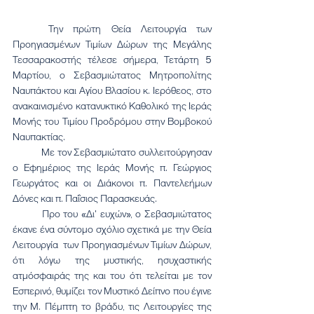
	Την πρώτη Θεία Λειτουργία των 
Προηγιασμένων Τιμίων Δώρων της Μεγάλης 
Τεσσαρακοστής τέλεσε σήμερα, Τετάρτη 5 
Μαρτίου, ο Σεβασμιώτατος Μητροπολίτης 
Ναυπάκτου και Αγίου Βλασίου κ. Ιερόθεος, στο 
ανακαινισμένο κατανυκτικό Καθολικό της Ιεράς 
Μονής του Τιμίου Προδρόμου στην Βομβοκού 
Ναυπακτίας.
	Με τον Σεβασμιώτατο συλλειτούργησαν 
ο Εφημέριος της Ιεράς Μονής π. Γεώργιος 
Γεωργάτος και οι Διάκονοι π. Παντελεήμων 
Δόνες και π. Παΐσιος Παρασκευάς.
	Προ του «Δι' ευχών», ο Σεβασμιώτατος 
έκανε ένα σύντομο σχόλιο σχετικά με την Θεία 
Λειτουργία  των Προηγιασμένων Τιμίων Δώρων,  
ότι λόγω της μυστικής, ησυχαστικής 
ατμόσφαιράς της και του ότι τελείται με τον 
Εσπερινό, θυμίζει τον Μυστικό Δείπνο που έγινε 
την Μ. Πέμπτη το βράδυ, τις Λειτουργίες της 