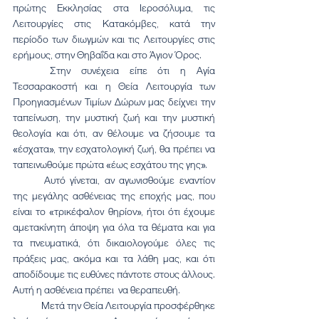
πρώτης Εκκλησίας στα Ιεροσόλυμα, τις 
Λειτουργίες στις Κατακόμβες, κατά την 
περίοδο των διωγμών και τις Λειτουργίες στις 
ερήμους, στην Θηβαΐδα και στο Άγιον Όρος.
	Στην συνέχεια είπε ότι η Αγία 
Τεσσαρακοστή και η Θεία Λειτουργία των 
Προηγιασμένων Τιμίων Δώρων μας δείχνει την 
ταπείνωση, την μυστική ζωή και την μυστική 
θεολογία και ότι, αν θέλουμε να ζήσουμε τα 
«έσχατα», την εσχατολογική ζωή, θα πρέπει να 
ταπεινωθούμε πρώτα «έως εσχάτου της γης».
	Αυτό γίνεται, αν αγωνισθούμε εναντίον 
της μεγάλης ασθένειας της εποχής μας, που 
είναι το «τρικέφαλον θηρίον», ήτοι ότι έχουμε 
αμετακίνητη άποψη για όλα τα θέματα και για 
τα πνευματικά, ότι δικαιολογούμε όλες τις 
πράξεις μας, ακόμα και τα λάθη μας, και ότι 
αποδίδουμε τις ευθύνες πάντοτε στους άλλους. 
Αυτή η ασθένεια πρέπει  να θεραπευθή.
	Μετά την Θεία Λειτουργία προσφέρθηκε 