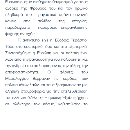
Ευρωπαίους με αισθήματα θαυμασμού για τους 
άνδρες της Φρουράς του και τον ηρωικό 
πληθυσμό του. Πραγματικά σπάνια συναντά 
κανείς στις σελίδες της ιστορίας, 
παραδείγματα  παρόμοιας υπεράνθρωπης 
ψυχικής αντοχής.
	Τί αντίκτυπο είχε η Έξοδος; Τεράστιο! 
Τόσο στο εσωτερικό, όσο και στο εξωτερικό. 
Συνταράχθηκε η Ευρώπη και οι πολιτισμένοι 
λαοί, από την βαναυσότητα του πολιορκητή και 
την ανδρεία του πολιορκημένου, την τόλμη, την 
αποφασιστικότητα. Οι φλόγες του 
Μεσολογγίου θέρμαναν τις καρδιές των 
πολιτισμένων λαών και τους ξεσήκωσαν σε μια 
αληθινή σταυροφορία για την απελευθέρωση 
του ελληνικού έθνους. Η ηρωική Έξοδος ήχησε 
σε ολόκληρο τον κόσμο, καθιστώντας το 
Μεσολόγγι αθάνατο στα χρονικά της Ελληνικής 
και της παγκόσμιας ιστορίας.
	Οι Μεσολογγίτες υπερασπίστηκαν την 
ιστορία τους, τον πολιτισμό τους, τα ιερά και τα 