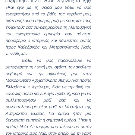
ευχαρίστησε τον π. Θωμά, λέγοντας τα εξής: 
«Και εγώ με τη σειρά μου θέλω να σας 
ευχαριστήσω από τα βάθη της καρδιάς μου, 
διότι απήλαυσα σήμερα, μαζί με εσάς και τους 
εκλεκτούς σας συνεφημερίους την λειτουργική 
και ευχαριστιακή εμπειρία, που πάντοτε 
προσφέρει ο ιστορικός και πάνσεπτος αυτός 
Ιερός Καθεδρικός και Μητροπολιτικός Ναός 
των Αθηνών.
	Θέλω να σας παρακαλέσω να 
μεταφέρετε την υιική μου αγάπη, τον απόλυτο 
σεβασμό και την αφοσίωσή μου στον 
Μακαριώτατο Αρχιεπίσκοπο Αθηνών και πάσης 
Ελλάδος κ. κ. Ιερώνυμο, διότι με την δική του 
κανονική άδεια και ευλογία ήρθα σήμερα για να 
συλλειτουργήσω μαζί σας και να 
συνεπιτελέσουμε όλοι μαζί το Μυστήριο της 
Αναιμάκτου Θυσίας. Για εμένα ήταν μία 
ξεχωριστή εμπειρία η σημερινή ημέρα. Ήταν η 
πρώτη Θεία Λειτουργία που τέλεσα σε αυτόν 
τον ιστορικό Ιερό Ναό, στον οποίο, με τη χάρη 