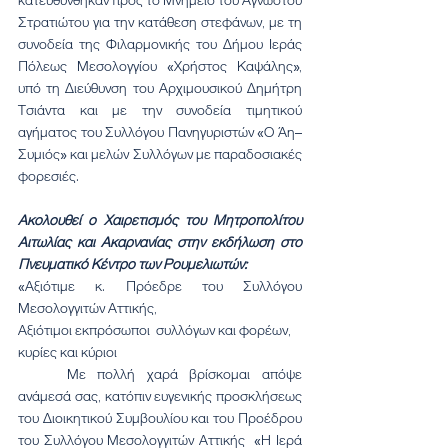
κατευθύνθηκαν προς το Μνημείο του Αγνώστου 
Στρατιώτου για την κατάθεση στεφάνων, με τη 
συνοδεία της Φιλαρμονικής του Δήμου Ιεράς 
Πόλεως Μεσολογγίου «Χρήστος Καψάλης», 
υπό τη Διεύθυνση του Αρχιμουσικού Δημήτρη 
Τσιάντα και με την συνοδεία τιμητικού 
αγήματος του Συλλόγου Πανηγυριστών «Ο Άη–
Συμιός» και μελών Συλλόγων με παραδοσιακές 
φορεσιές.
Ακολουθεί ο Χαιρετισμός του Μητροπολίτου 
Αιτωλίας και Ακαρνανίας στην εκδήλωση στο 
Πνευματικό Κέντρο των Ρουμελιωτών:
«Αξιότιμε κ. Πρόεδρε του Συλλόγου 
Μεσολογγιτών Αττικής,
Αξιότιμοι εκπρόσωποι  συλλόγων και φορέων,
κυρίες και κύριοι
	Με πολλή χαρά βρίσκομαι απόψε 
ανάμεσά σας, κατόπιν ευγενικής προσκλήσεως 
του Διοικητικού Συμβουλίου και του Προέδρου 
του Συλλόγου Μεσολογγιτών Αττικής  «Η Ιερά 