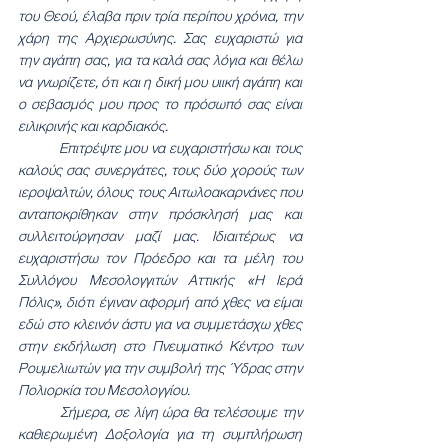
του Θεού, έλαβα πριν τρία περίπου χρόνια, την 
χάρη της Αρχιερωσύνης. Σας ευχαριστώ για 
την αγάπη σας, για τα καλά σας λόγια και θέλω 
να γνωρίζετε, ότι και η δική μου υιική αγάπη και 
ο σεβασμός μου προς το πρόσωπό σας είναι 
ειλικρινής και καρδιακός.
	Επιτρέψτε μου να ευχαριστήσω και τους 
καλούς σας συνεργάτες, τους δύο χορούς των 
ιεροψαλτών, όλους τους Αιτωλοακαρνάνες που 
ανταποκρίθηκαν στην πρόσκλησή μας και 
συλλειτούργησαν μαζί μας. Ιδιαιτέρως να 
ευχαριστήσω τον Πρόεδρο και τα μέλη του 
Συλλόγου Μεσολογγιτών Αττικής «Η Ιερά 
Πόλις», διότι έγιναν αφορμή από χθες να είμαι 
εδώ στο κλεινόν άστυ για να συμμετάσχω χθες 
στην εκδήλωση στο Πνευματικό Κέντρο των 
Ρουμελιωτών για την συμβολή της Ύδρας στην 
Πολιορκία του Μεσολογγίου.
	Σήμερα, σε λίγη ώρα θα τελέσουμε την 
καθιερωμένη Δοξολογία για τη συμπλήρωση 