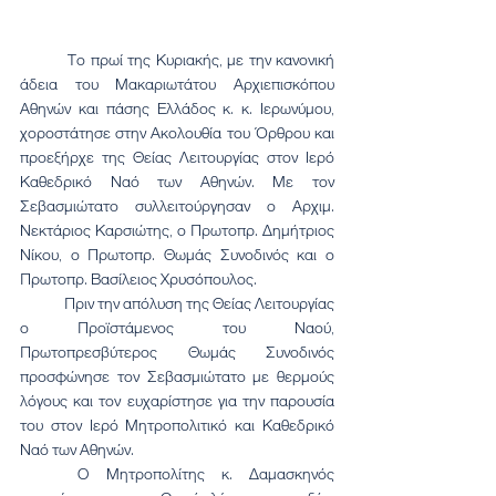
 	Το πρωί της Κυριακής, με την κανονική 
άδεια του Μακαριωτάτου Αρχιεπισκόπου 
Αθηνών και πάσης Ελλάδος κ. κ. Ιερωνύμου, 
χοροστάτησε στην Ακολουθία του Όρθρου και 
προεξήρχε της Θείας Λειτουργίας στον Ιερό 
Καθεδρικό Ναό των Αθηνών. Με τον 
Σεβασμιώτατο συλλειτούργησαν ο Αρχιμ. 
Νεκτάριος Καρσιώτης, ο Πρωτοπρ. Δημήτριος 
Νίκου, ο Πρωτοπρ. Θωμάς Συνοδινός και ο 
Πρωτοπρ. Βασίλειος Χρυσόπουλος.
	Πριν την απόλυση της Θείας Λειτουργίας 
ο Προϊστάμενος του Ναού, 
Πρωτοπρεσβύτερος Θωμάς Συνοδινός 
προσφώνησε τον Σεβασμιώτατο με θερμούς 
λόγους και τον ευχαρίστησε για την παρουσία 
του στον Ιερό Μητροπολιτικό και Καθεδρικό 
Ναό των Αθηνών.
	Ο Μητροπολίτης κ. Δαμασκηνός 