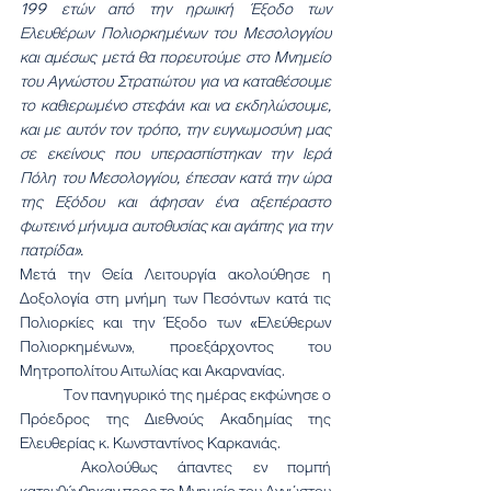
199 ετών από την ηρωική Έξοδο των 
Ελευθέρων Πολιορκημένων του Μεσολογγίου 
και αμέσως μετά θα πορευτούμε στο Μνημείο 
του Αγνώστου Στρατιώτου για να καταθέσουμε 
το καθιερωμένο στεφάνι και να εκδηλώσουμε, 
και με αυτόν τον τρόπο, την ευγνωμοσύνη μας 
σε εκείνους που υπερασπίστηκαν την Ιερά 
Πόλη του Μεσολογγίου, έπεσαν κατά την ώρα 
της Εξόδου και άφησαν ένα αξεπέραστο 
φωτεινό μήνυμα αυτοθυσίας και αγάπης για την 
πατρίδα».
Μετά την Θεία Λειτουργία ακολούθησε η 
Δοξολογία στη μνήμη των Πεσόντων κατά τις 
Πολιορκίες και την Έξοδο των «Ελεύθερων 
Πολιορκημένων», προεξάρχοντος του 
Μητροπολίτου Αιτωλίας και Ακαρνανίας.
	Τον πανηγυρικό της ημέρας εκφώνησε ο 
Πρόεδρος της Διεθνούς Ακαδημίας της 
Ελευθερίας κ. Κωνσταντίνος Καρκανιάς.
	Ακολούθως άπαντες εν πομπή 