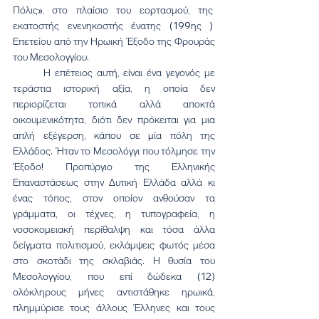
Πόλις», στο πλαίσιο του εορτασμού, της  
εκατοστής ενενηκοστής ένατης (199ης )  
Επετείου από την Ηρωική Έξοδο της Φρουράς 
του Μεσολογγίου.
	Η επέτειος αυτή, είναι ένα γεγονός με 
τεράστια ιστορική αξία, η οποία δεν 
περιορίζεται τοπικά αλλά αποκτά 
οικουμενικότητα, διότι δεν πρόκειται για μια 
απλή εξέγερση, κάπου σε μία πόλη της 
Ελλάδος. Ήταν το Μεσολόγγι που τόλμησε την 
Έξοδο! Προπύργιο της Ελληνικής 
Επαναστάσεως στην Δυτική Ελλάδα αλλά κι 
ένας τόπος, στον οποίον ανθούσαν τα 
γράμματα, οι τέχνες, η τυπογραφεία, η 
νοσοκομειακή περίθαλψη και τόσα άλλα 
δείγματα πολιτισμού, εκλάμψεις φωτός μέσα 
στο σκοτάδι της σκλαβιάς. Η θυσία του 
Μεσολογγίου, που επί δώδεκα (12) 
ολόκληρους μήνες αντιστάθηκε ηρωικά, 
πλημμύρισε τους άλλους Έλληνες και τους 