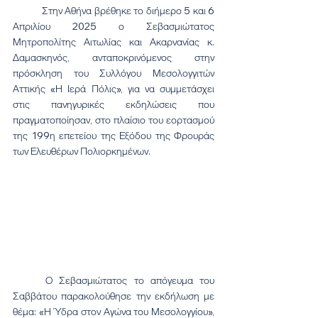
	Στην Αθήνα βρέθηκε το διήμερο 5 και 6 
Απριλίου 2025 ο Σεβασμιώτατος 
Μητροπολίτης Αιτωλίας και Ακαρνανίας κ. 
Δαμασκηνός, ανταποκρινόμενος στην 
πρόσκληση του Συλλόγου Μεσολογγιτών 
Αττικής «Η Ιερά Πόλις», για να συμμετάσχει 
στις πανηγυρικές εκδηλώσεις που 
πραγματοποίησαν, στο πλαίσιο του εορτασμού 
της 199η επετείου της Εξόδου της Φρουράς 
των Ελευθέρων Πολιορκημένων.
	Ο Σεβασμιώτατος το απόγευμα του 
Σαββάτου παρακολούθησε την εκδήλωση με 
θέμα: «Η Ύδρα στον Αγώνα του Μεσολογγίου», 