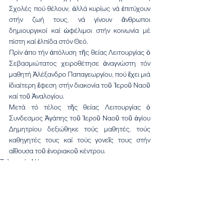
Σχολές πού θέλουν, ἀλλά κυρίως νά ἐπιτύχουν 
στήν ζωή τους, νά γίνουν ἄνθρωποι 
δημιουργικοί καί ὠφέλιμοι στήν κοινωνία μέ 
πίστη καί ἐλπίδα στόν Θεό.
Πρίν ἀπο τήν ἀπόλυση τῆς θείας Λειτουργίας ὁ 
Σεβασμιώτατος χειροθέτησε ἀναγνώστη τόν 
μαθητή Ἀλέξανδρο Παπαγεωργίου, πού ἔχει μιά 
ἰδιαίτερη ἔφεση στήν διακονία τοῦ Ἱεροῦ Ναοῦ 
καί τοῦ Ἀναλογίου.
Μετά τό τέλος τῆς θείας Λειτουργίας ὁ 
Συνδεσμος Ἀγάπης τοῦ Ἱεροῦ Ναοῦ τοῦ ἁγίου 
Δημητρίου δεξιώθηκε τούς μαθητές, τούς 
καθηγητές τους καί τούς γονεῖς τους στήν 
αἴθουσα τοῦ ἐνοριακοῦ κέντρου.
Τελευταία Νέα
Εμφάνιση όλων
Πρόσφατες αναρτήσεις