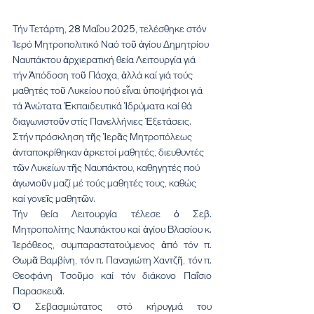
Τήν Τετάρτη, 28 Μαΐου 2025, τελέσθηκε στόν 
Ἱερό Μητροπολιτικό Ναό τοῦ ἁγίου Δημητρίου 
Ναυπάκτου ἀρχιερατική θεία Λειτουργία γιά 
τήν Ἀπόδοση τοῦ Πάσχα, ἀλλά καί γιά τούς 
μαθητές τοῦ Λυκείου πού εἶναι ὑποψήφιοι γιά 
τά Ἀνώτατα Ἐκπαιδευτικά Ἱδρύματα καί θά 
διαγωνιστοῦν στίς Πανελλήνιες Ἐξετάσεις. 
Στήν πρόσκληση τῆς Ἱερᾶς Μητροπόλεως 
ἀνταποκρίθηκαν ἀρκετοί μαθητές, διευθυντές 
τῶν Λυκείων τῆς Ναυπάκτου, καθηγητές πού 
ἀγωνιοῦν μαζί μέ τούς μαθητές τους, καθώς 
καί γονεῖς μαθητῶν.
Τήν θεία Λειτουργία τέλεσε ὁ Σεβ. 
Μητροπολίτης Ναυπάκτου καί ἁγίου Βλασίου κ. 
Ἱερόθεος, συμπαραστατούμενος ἀπό τόν π. 
Θωμᾶ Βαμβίνη, τόν π. Παναγιώτη Χαντζῆ, τόν π. 
Θεοφάνη Τσοῦμο καί τόν διάκονο Παΐσιο 
Παρασκευᾶ.
Ὁ Σεβασμιώτατος στό κήρυγμά του 