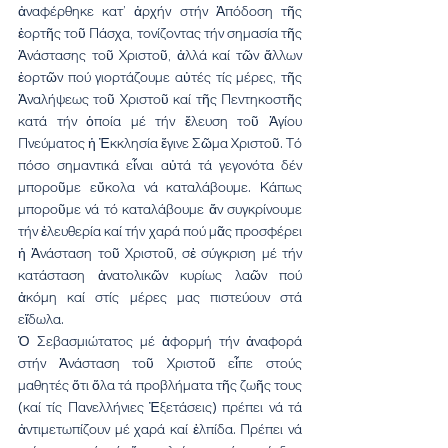
ἀναφέρθηκε κατ’ ἀρχήν στήν Ἀπόδοση τῆς 
ἑορτῆς τοῦ Πάσχα, τονίζοντας τήν σημασία τῆς 
Ἀνάστασης τοῦ Χριστοῦ, ἀλλά καί τῶν ἄλλων 
ἑορτῶν πού γιορτάζουμε αὐτές τίς μέρες, τῆς 
Ἀναλήψεως τοῦ Χριστοῦ καί τῆς Πεντηκοστῆς 
κατά τήν ὁποία μέ τήν ἔλευση τοῦ Ἁγίου 
Πνεύματος ἡ Ἐκκλησία ἔγινε Σῶμα Χριστοῦ. Τό 
πόσο σημαντικά εἶναι αὐτά τά γεγονότα δέν 
μποροῦμε εὔκολα νά καταλάβουμε. Κάπως 
μποροῦμε νά τό καταλάβουμε ἄν συγκρίνουμε 
τήν ἐλευθερία καί τήν χαρά πού μᾶς προσφέρει 
ἡ Ἀνάσταση τοῦ Χριστοῦ, σἐ σύγκριση μέ τήν 
κατάσταση ἀνατολικῶν κυρίως λαῶν πού 
ἀκόμη καί στίς μέρες μας πιστεύουν στά 
εἴδωλα.
Ὁ Σεβασμιώτατος μέ ἀφορμή τήν ἀναφορά 
στήν Ἀνάσταση τοῦ Χριστοῦ εἶπε στούς 
μαθητές ὅτι ὅλα τά προβλήματα τῆς ζωῆς τους 
(καί τίς Πανελλήνιες Ἐξετάσεις) πρέπει νά τά 
ἀντιμετωπίζουν μέ χαρά καί ἐλπίδα. Πρέπει νά 