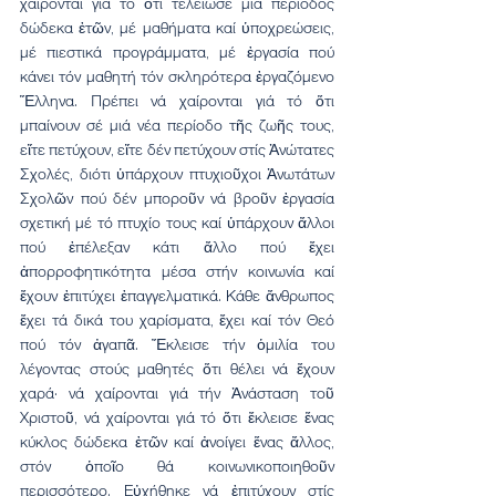
χαίρονται γιά τό ὅτι τελείωσε μιά περίοδος 
δώδεκα ἐτῶν, μέ μαθήματα καί ὑποχρεώσεις, 
μέ πιεστικά προγράμματα, μέ ἐργασία πού 
κάνει τόν μαθητή τόν σκληρότερα ἐργαζόμενο 
Ἕλληνα. Πρέπει νά χαίρονται γιά τό ὅτι 
μπαίνουν σέ μιά νέα περίοδο τῆς ζωῆς τους, 
εἴτε πετύχουν, εἴτε δέν πετύχουν στίς Ἀνώτατες 
Σχολές, διότι ὑπάρχουν πτυχιοῦχοι Ἀνωτάτων 
Σχολῶν πού δέν μποροῦν νά βροῦν ἐργασία 
σχετική μέ τό πτυχίο τους καί ὑπάρχουν ἄλλοι 
πού ἐπέλεξαν κάτι ἄλλο πού ἔχει 
ἀπορροφητικότητα μέσα στήν κοινωνία καί 
ἔχουν ἐπιτύχει ἐπαγγελματικά. Κάθε ἄνθρωπος 
ἔχει τά δικά του χαρίσματα, ἔχει καί τόν Θεό 
πού τόν ἀγαπᾶ. Ἔκλεισε τήν ὁμιλία του 
λέγοντας στούς μαθητές ὅτι θέλει νά ἔχουν 
χαρά· νά χαίρονται γιά τήν Ἀνάσταση τοῦ 
Χριστοῦ, νά χαίρονται γιά τό ὅτι ἔκλεισε ἕνας 
κύκλος δώδεκα ἐτῶν καί ἀνοίγει ἕνας ἄλλος, 
στόν ὁποῖο θά κοινωνικοποιηθοῦν 
περισσότερο. Εὐχήθηκε νά ἐπιτύχουν στίς 