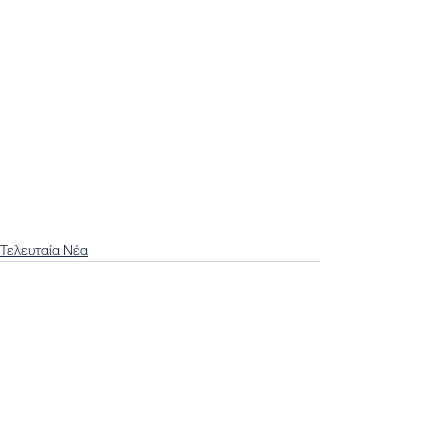
Τελευταία Νέα
Εμφάνιση όλων
Πρόσφατες αναρτήσεις