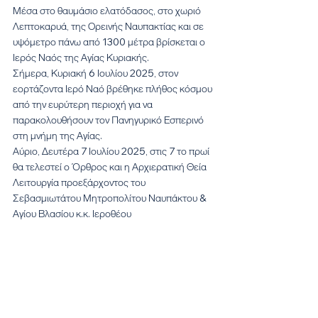
Μέσα στο θαυμάσιο ελατόδασος, στο χωριό 
Λεπτοκαρυά, της Ορεινής Ναυπακτίας και σε 
υψόμετρο πάνω από 1300 μέτρα βρίσκεται ο 
Ιερός Ναός της Αγίας Κυριακής.
Σήμερα, Κυριακή 6 Ιουλίου 2025, στον 
εορτάζοντα Ιερό Ναό βρέθηκε πλήθος κόσμου 
από την ευρύτερη περιοχή για να 
παρακολουθήσουν τον Πανηγυρικό Εσπερινό 
στη μνήμη της Αγίας.
Αύριο, Δευτέρα 7 Ιουλίου 2025, στις 7 το πρωί 
θα τελεστεί ο Όρθρος και η Αρχιερατική Θεία 
Λειτουργία προεξάρχοντος του 
Σεβασμιωτάτου Μητροπολίτου Ναυπάκτου & 
Αγίου Βλασίου κ.κ. Ιεροθέου