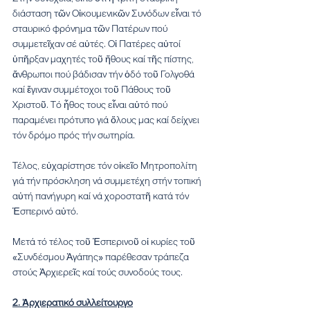
διάσταση τῶν Οἰκουμενικῶν Συνόδων εἶναι τό 
σταυρικό φρόνημα τῶν Πατέρων πού 
συμμετεῖχαν σέ αὐτές. Οἱ Πατέρες αὐτοί 
ὑπῆρξαν μαχητές τοῦ ἤθους καί τῆς πίστης, 
ἄνθρωποι πού βάδισαν τήν ὁδό τοῦ Γολγοθά 
καί ἔγιναν συμμέτοχοι τοῦ Πάθους τοῦ 
Χριστοῦ. Τό ἦθος τους εἶναι αὐτό πού 
παραμένει πρότυπο γιά ὅλους μας καί δείχνει 
τόν δρόμο πρός τήν σωτηρία.
Τέλος, εὐχαρίστησε τόν οἰκεῖο Μητροπολίτη 
γιά τήν πρόσκληση νά συμμετέχη στήν τοπική 
αὐτή πανήγυρη καί νά χοροστατῆ κατά τόν 
Ἑσπερινό αὐτό.
Μετά τό τέλος τοῦ Ἑσπερινοῦ οἱ κυρίες τοῦ 
«Συνδέσμου Ἀγάπης» παρέθεσαν τράπεζα 
στούς Ἀρχιερεῖς καί τούς συνοδούς τους.
2. Ἀρχιερατικό συλλείτουργο