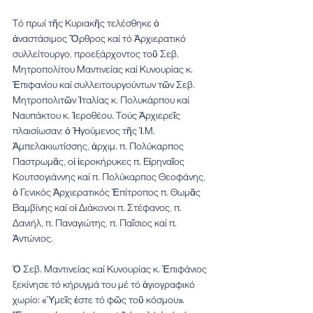
Τό πρωί τῆς Κυριακῆς τελέσθηκε ὁ 
ἀναστάσιμος Ὄρθρος καί τό Ἀρχιερατικό 
συλλείτουργο, προεξάρχοντος τοῦ Σεβ. 
Μητροπολίτου Μαντινείας καί Κυνουρίας κ. 
Ἐπιφανίου καί συλλειτουργούντων τῶν Σεβ. 
Μητροπολιτῶν Ἰταλίας κ. Πολυκάρπου καί 
Ναυπάκτου κ. Ἱεροθέου. Τούς Ἀρχιερεῖς 
πλαισίωσαν: ὁ Ἡγούμενος τῆς Ἱ.Μ. 
Ἀμπελακιωτίσσης, ἀρχιμ. π. Πολύκαρπος 
Παστρωμᾶς, οἱ ἱεροκήρυκες π. Εἰρηναῖος 
Κουτσογιάννης καί π. Πολύκαρπος Θεοφάνης, 
ὁ Γενικός Ἀρχιερατικός Ἐπίτροπος π. Θωμᾶς 
Βαμβίνης καί οἱ Διάκονοι π. Στέφανος, π. 
Δανιήλ, π. Παναγιώτης, π. Παΐσιος καί π. 
Ἀντώνιος.
Ὁ Σεβ. Μαντινείας καί Κυνουρίας κ. Ἐπιφάνιος 
ξεκίνησε τό κήρυγμά του μέ τό ἁγιογραφικό 
χωρίο: «Ὑμεῖς ἐστε τό φῶς τοῦ κόσμου». 