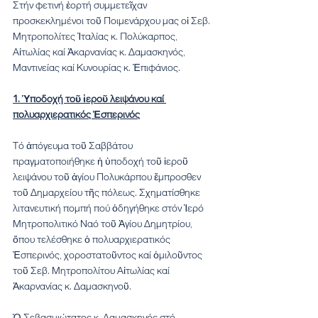
Στήν φετινή ἑορτή συμμετεῖχαν 
προσκεκλημένοι τοῦ Ποιμενάρχου μας οἱ Σεβ. 
Μητροπολίτες Ἰταλίας κ. Πολύκαρπος, 
Αἰτωλίας καί Ἀκαρνανίας κ. Δαμασκηνός, 
Μαντινείας καί Κυνουρίας κ. Ἐπιφάνιος.
1. Ὑποδοχή τοῦ ἱεροῦ λειψάνου καί 
πολυαρχιερατικός Ἑσπερινός
Τό ἀπόγευμα τοῦ Σαββάτου 
πραγματοποιήθηκε ἡ ὑποδοχή τοῦ ἱεροῦ 
λειψάνου τοῦ ἁγίου Πολυκάρπου ἔμπροσθεν 
τοῦ Δημαρχείου τῆς πόλεως. Σχηματίσθηκε 
λιτανευτική πομπή πού ὁδηγήθηκε στόν Ἱερό 
Μητροπολιτικό Ναό τοῦ Ἁγίου Δημητρίου, 
ὅπου τελέσθηκε ὁ πολυαρχιερατικός 
Ἑσπερινός, χοροστατοῦντος καί ὁμιλοῦντος 
τοῦ Σεβ. Μητροπολίτου Αἰτωλίας καί 
Ἀκαρνανίας κ. Δαμασκηνοῦ.
Ὁ Σεβασμιώτατος κ. Δαμασκηνός στό 