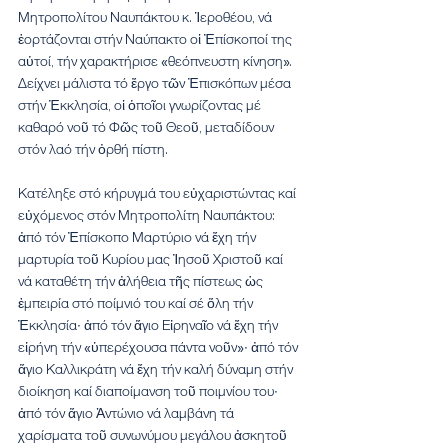
Μητροπολίτου Ναυπάκτου κ. Ἱεροθέου, νά 
ἑορτάζονται στήν Ναύπακτο οἱ Ἐπίσκοποί της 
αὐτοί, τήν χαρακτήρισε «θεόπνευστη κίνηση». 
Δείχνει μάλιστα τό ἔργο τῶν Ἐπισκόπων μέσα 
στήν Ἐκκλησία, οἱ ὁποῖοι γνωρίζοντας μέ 
καθαρό νοῦ τό Φῶς τοῦ Θεοῦ, μεταδίδουν 
στόν λαό τήν ὀρθή πίστη.
Κατέληξε στό κήρυγμά του εὐχαριστώντας καί 
εὐχόμενος στόν Μητροπολίτη Ναυπάκτου: 
ἀπό τόν Ἐπίσκοπο Μαρτύριο νά ἔχη τήν 
μαρτυρία τοῦ Κυρίου μας Ἰησοῦ Χριστοῦ καί 
νά καταθέτη τήν ἀλήθεια τῆς πίστεως ὡς 
ἐμπειρία στό ποίμνιό του καί σέ ὅλη τήν 
Ἐκκλησία∙ ἀπό τόν ἅγιο Εἰρηναῖο νά ἔχη τήν 
εἰρήνη τήν «ὑπερέχουσα πάντα νοῦν»∙ ἀπό τόν 
ἅγιο Καλλικράτη νά ἔχη τήν καλή δύναμη στήν 
διοίκηση καί διαποίμανση τοῦ ποιμνίου του∙ 
ἀπό τόν ἅγιο Ἀντώνιο νά λαμβάνη τά 
χαρίσματα τοῦ συνωνύμου μεγάλου ἀσκητοῦ 