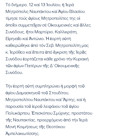
Τό διήμερο, 12 καί 13 Ἰουλίου, ἡ Ἱερά 
Μητρόπολις Ναυπάκτου καί Ἁγίου Βλασίου 
τίμησε τούς ἁγίους Μητροπολίτες της οἱ 
ὁποῖοι συμμετεῖχαν σέ Οἰκουμενικές καί ἄλλες 
Συνόδους, ἤτοι Μαρτύριο, Καλλικράτη, 
Εἰρηναῖο καί Ἀντώνιο. Ἡ ἑορτή αὐτή 
καθιερώθηκε ἀπό τόν Σεβ. Μητροπολίτη μας 
κ. Ἱερόθεο καί ἔπειτα ἀπό ἔγκριση τῆς Ἱερᾶς 
Συνόδου ἑορτάζεται κάθε χρόνο τήν Κυριακή 
τῶν ἁγίων Πατέρων τῆς Δ΄ Οἰκουμενικῆς 
Συνόδου.
Τήν ἑορτή αὐτή συμπληρώνει ἡ μορφή τοῦ 
ἁγίου Δαμασκηνοῦ τοῦ Στουδίτου, 
Μητροπολίτου Ναυπάκτου καί Ἄρτης, καί ἡ 
παρουσία τοῦ ἱεροῦ λειψάνου τοῦ ἁγίου 
Πολυκάρπου, Ἐπισκόπου Σμύρνης, προστάτου 
τῆς Ναυπακτίας, προερχόμενο ἀπό τήν Ἱερά 
Μονή Κοιμήσεως τῆς Θεοτόκου 
Ἀμπελακιωτίσσης.