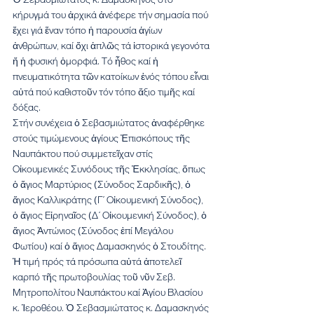
κήρυγμά του ἀρχικά ἀνέφερε τήν σημασία πού 
ἔχει γιά ἕναν τόπο ἡ παρουσία ἁγίων 
ἀνθρώπων, καί ὄχι ἁπλῶς τά ἱστορικά γεγονότα 
ἤ ἡ φυσική ὀμορφιά. Τό ἦθος καί ἡ 
πνευματικότητα τῶν κατοίκων ἑνός τόπου εἶναι 
αὐτά πού καθιστοῦν τόν τόπο ἄξιο τιμῆς καί 
δόξας.
Στήν συνέχεια ὁ Σεβασμιώτατος ἀναφέρθηκε 
στούς τιμώμενους ἁγίους Ἐπισκόπους τῆς 
Ναυπάκτου πού συμμετεῖχαν στίς 
Οἰκουμενικές Συνόδους τῆς Ἐκκλησίας, ὅπως 
ὁ ἅγιος Μαρτύριος (Σύνοδος Σαρδικῆς), ὁ 
ἅγιος Καλλικράτης (Γ΄ Οἰκουμενική Σύνοδος), 
ὁ ἅγιος Εἰρηναῖος (Δ΄ Οἰκουμενική Σύνοδος), ὁ 
ἅγιος Ἀντώνιος (Σύνοδος ἐπί Μεγάλου 
Φωτίου) καί ὁ ἅγιος Δαμασκηνός ὁ Στουδίτης. 
Ἡ τιμή πρός τά πρόσωπα αὐτά ἀποτελεῖ 
καρπό τῆς πρωτοβουλίας τοῦ νῦν Σεβ. 
Μητροπολίτου Ναυπάκτου καί Ἁγίου Βλασίου 
κ. Ἱεροθέου. Ὁ Σεβασμιώτατος κ. Δαμασκηνός 