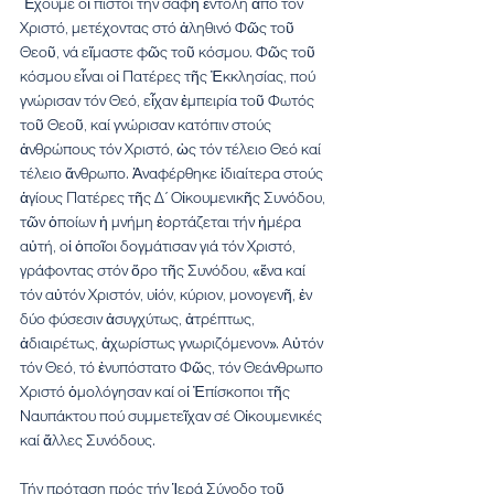
Ἔχουμε οἱ πιστοί τήν σαφῆ ἐντολή ἀπό τόν 
Χριστό, μετέχοντας στό ἀληθινό Φῶς τοῦ 
Θεοῦ, νά εἴμαστε φῶς τοῦ κόσμου. Φῶς τοῦ 
κόσμου εἶναι οἱ Πατέρες τῆς Ἐκκλησίας, πού 
γνώρισαν τόν Θεό, εἶχαν ἐμπειρία τοῦ Φωτός 
τοῦ Θεοῦ, καί γνώρισαν κατόπιν στούς 
ἀνθρώπους τόν Χριστό, ὡς τόν τέλειο Θεό καί 
τέλειο ἄνθρωπο. Ἀναφέρθηκε ἰδιαίτερα στούς 
ἁγίους Πατέρες τῆς Δ΄ Οἰκουμενικῆς Συνόδου, 
τῶν ὁποίων ἡ μνήμη ἑορτάζεται τήν ἡμέρα 
αὐτή, οἱ ὁποῖοι δογμάτισαν γιά τόν Χριστό, 
γράφοντας στόν ὅρο τῆς Συνόδου, «ἕνα καί 
τόν αὐτόν Χριστόν, υἱόν, κύριον, μονογενῆ, ἐν 
δύο φύσεσιν ἀσυγχύτως, ἀτρέπτως, 
ἀδιαιρέτως, ἀχωρίστως γνωριζόμενον». Αὐτόν 
τόν Θεό, τό ἐνυπόστατο Φῶς, τόν Θεάνθρωπο 
Χριστό ὁμολόγησαν καί οἱ Ἐπίσκοποι τῆς 
Ναυπάκτου πού συμμετεῖχαν σέ Οἰκουμενικές 
καί ἄλλες Συνόδους. 
Τήν πρόταση πρός τήν Ἱερά Σύνοδο τοῦ 