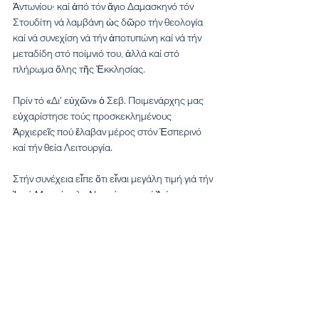
Ἀντωνίου∙ καί ἀπό τόν ἅγιο Δαμασκηνό τόν 
Στουδίτη νά λαμβάνη ὡς δῶρο τήν θεολογία 
καί νά συνεχίση νά τήν ἀποτυπώνη καί νά τήν 
μεταδίδη στό ποίμνιό του, ἀλλά καί στό 
πλήρωμα ὅλης τῆς Ἐκκλησίας.
Πρίν τό «Δι' εὐχῶν» ὁ Σεβ. Ποιμενάρχης μας 
εὐχαρίστησε τούς προσκεκλημένους 
Ἀρχιερεῖς πού ἔλαβαν μέρος στόν Ἑσπερινό 
καί τήν θεία Λειτουργία.
Στήν συνέχεια εἶπε ὅτι εἶναι μεγάλη τιμή γιά τήν 
Ἱερά Μητρόπολη Ναυπάκτου καί Ἁγίου 
Βλασίου καί γιά τόν ἴδιο ὡς Μητροπολίτη 
αὐτῆς, πού ἀνέδειξε Ἐπισκόπους καί 
Μητροπολίτες πού συμμετεῖχαν σέ 
Οἰκουμενικές Συνόδους καί ὁμολόγησαν τήν 
πίστη καί τήν ἀλήθεια. Ἐπίσης, ἀνέφερε καί 
τόν ἅγιο Δαμασκηνό τόν Στουδίτη, 
Μητροπολίτη Ναυπάκτου, πού τόν 16ο αἰώνα 