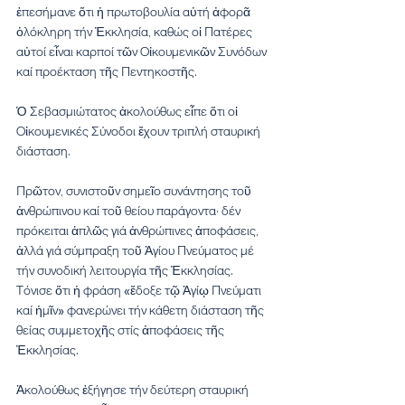
ἐπεσήμανε ὅτι ἡ πρωτοβουλία αὐτή ἀφορᾶ 
ὁλόκληρη τήν Ἐκκλησία, καθώς οἱ Πατέρες 
αὐτοί εἶναι καρποί τῶν Οἰκουμενικῶν Συνόδων 
καί προέκταση τῆς Πεντηκοστῆς.
Ὁ Σεβασμιώτατος ἀκολούθως εἶπε ὅτι οἱ 
Οἰκουμενικές Σύνοδοι ἔχουν τριπλή σταυρική 
διάσταση. 
Πρῶτον, συνιστοῦν σημεῖο συνάντησης τοῦ 
ἀνθρώπινου καί τοῦ θείου παράγοντα· δέν 
πρόκειται ἁπλῶς γιά ἀνθρώπινες ἀποφάσεις, 
ἀλλά γιά σύμπραξη τοῦ Ἁγίου Πνεύματος μέ 
τήν συνοδική λειτουργία τῆς Ἐκκλησίας. 
Τόνισε ὅτι ἡ φράση «ἔδοξε τῷ Ἁγίῳ Πνεύματι 
καί ἡμῖν» φανερώνει τήν κάθετη διάσταση τῆς 
θείας συμμετοχῆς στίς ἀποφάσεις τῆς 
Ἐκκλησίας.
Ἀκολούθως ἐξήγησε τήν δεύτερη σταυρική 