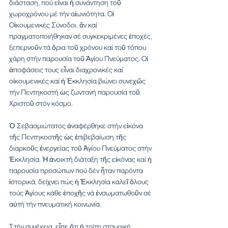
διάσταση, πού εἶναι ἡ συνάντηση τοῦ 
χωροχρόνου μέ τήν αἰωνιότητα. Οἱ 
Οἰκουμενικές Σύνοδοι, ἄν καί 
πραγματοποιήθηκαν σέ συγκεκριμένες ἐποχές, 
ξεπερνοῦν τά ὅρια τοῦ χρόνου καί τοῦ τόπου 
χάρη στήν παρουσία τοῦ Ἁγίου Πνεύματος. Οἱ 
ἀποφάσεις τους εἶναι διαχρονικές καί 
οἰκουμενικές καί ἡ Ἐκκλησία βιώνει συνεχῶς 
τήν Πεντηκοστή ὡς ζωντανή παρουσία τοῦ 
Χριστοῦ στόν κόσμο.
Ὁ Σεβασμιώτατος ἀναφέρθηκε στήν εἰκόνα 
τῆς Πεντηκοστῆς ὡς ἐπιβεβαίωση τῆς 
διαρκοῦς ἐνεργείας τοῦ Ἁγίου Πνεύματος στήν 
Ἐκκλησία. Ἡ ἀνοικτή διάταξη τῆς εἰκόνας καί ἡ 
παρουσία προσώπων πού δέν ἦταν παρόντα 
ἱστορικά, δείχνει πώς ἡ Ἐκκλησία καλεῖ ὅλους 
τούς Ἁγίους κάθε ἐποχῆς νά ἐνσωματωθοῦν σέ 
αὐτή τήν πνευματική κοινωνία. 
Στήν συνέχεια, εἶπε ὅτι ἡ τρίτη σταυρική 