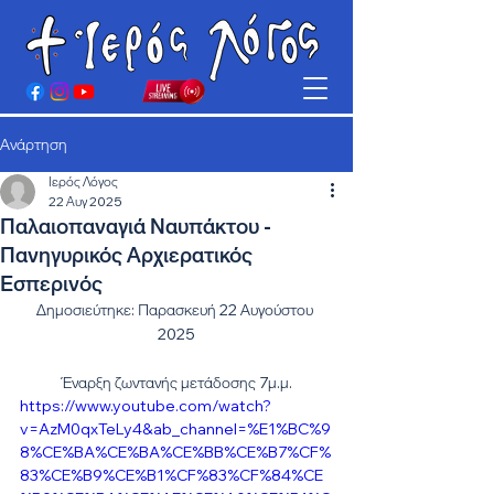
Ανάρτηση
Ιερός Λόγος
22 Αυγ 2025
Παλαιοπαναγιά Ναυπάκτου -
Πανηγυρικός Αρχιερατικός
Εσπερινός
Δημοσιεύτηκε: Παρασκευή 22 Αυγούστου 
2025
Έναρξη ζωντανής μετάδοσης 7μ.μ.
https://www.youtube.com/watch?
v=AzM0qxTeLy4&ab_channel=%E1%BC%9
8%CE%BA%CE%BA%CE%BB%CE%B7%CF%
83%CE%B9%CE%B1%CF%83%CF%84%CE