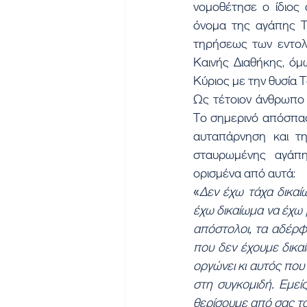
νομοθέτησε ο ίδιος
όνομα της αγάπης Τ
τηρήσεως των εντολώ
Καινής Διαθήκης, όμω
Κύριος με την θυσία Τ
Ως τέτοιον άνθρωπο 
Το σημερινό απόσπασ
αυταπάρνηση και τ
σταυρωμένης αγάπη
ορισμένα από αυτά:
«
Δεν έχω τάχα δικαί
έχω δικαίωμα να έχω μ
απόστολοι, τα αδέρφι
που δεν έχουμε δικα
οργώνει κι αυτός που
στη συγκομιδή. Εμεί
θερίσουμε από σας τα 