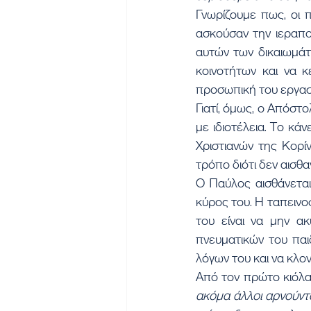
Γνωρίζουμε πως, οι 
ασκούσαν την ιεραπο
αυτών των δικαιωμάτω
κοινοτήτων και να κ
προσωπική του εργασ
Γιατί, όμως, ο Απόστ
με ιδιοτέλεια. Το κάν
Χριστιανών της Κορί
τρόπο διότι δεν αισθ
Ο Παύλος αισθάνεται 
κύρος του. Η ταπεινο
του είναι να μην ακ
πνευματικών του παι
λόγων του και να κλον
Από τον πρώτο κιόλα
ακόμα άλλοι αρνούντα