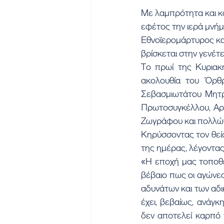
Με λαμπρότητα και κα
εφέτος την ιερά μνήμ
Εθνοϊερομάρτυρος και
βρίσκεται στην γενέτ
Το πρωί της Κυριακ
ακολουθία του Όρθρ
Σεβασμιωτάτου Μητρο
Πρωτοσυγκέλλου, Αρχ
Ζωγράφου και πολλώ
Κηρύσσοντας τον θεί
της ημέρας, λέγοντας
«Η εποχή μας τοποθετ
βέβαιο πως οι αγώνες
αδυνάτων και των αδ
έχει, βεβαίως, ανάγκ
δεν αποτελεί καρπό 