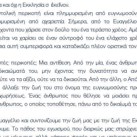
και όχι η Εκκλησία σ  ἐκεῖνον.
τολική περικοπή είναι πλημμυρισμένη από ευγνωμοσύνη
μμυρισμένη από 
αχαριστία
. Σήμερα, από το Ευαγγέλιο
χοντα που χάρισε στον δούλο του ένα τεράστιο χρέος. Αμ
ίται να χαρίσει σε έναν σύντροφό του ένα ελάχιστο χρέ
ίσια αυτή συμπεριφορά και καταδικάζει πλέον οριστικά τον
υτές περικοπές; Μια αντίθεση. Από την μία, ένας άνθρω
δικαιώματά του, μην έχοντας την δυνατότητα να ανα
τε να τα αξίζει, ούτε να τα δικαιούται. Από την άλλη, ο Α
άλλαξε την ζωή του στο όνομα της ευγνωμοσύνης προ
γχωρήσεως. Ένας άνθρωπος που θέλησε να μοιάσει πρ
νθρωπος, ο οποίος τοποθέτησε, πάνω από το δικαίωμά του
αγγέλιο και συντονίζουμε την ζωή μας με την ζωή της Εκ
ουμε. Το πάθος του εγωισμού, που διαρκώς μας σπρώχνει
 με νόμιμους, αλλά, κάποιες φορές και με υπόγειους τρό