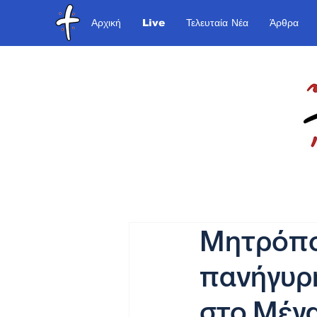
Αρχική
Live
Τελευταία Νέα
Άρθρα
Μητρόπολ
πανήγυρη
στο Μέγ