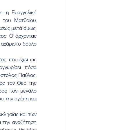
, η Ευαγγελική 
 του Ματθαίου, 
έσως μετά όμως, 
ος. Ο άρχοντας 
 αχάριστο δούλο 
πος που έχει ως 
γνωρίσει πόσα 
πόστολος Παύλος. 
ς τον Θεό της 
ος τον μεγάλο 
, την αγάπη και 
κλησίας και των 
 την αναζήτηση 
πους, θα δίνει 