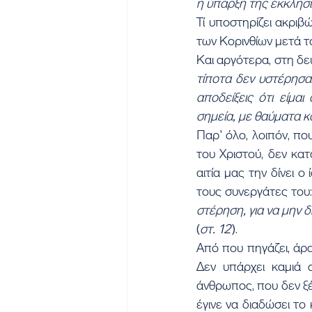
η ύπαρξη της εκκλησί
Τί υποστηρίζει ακριβ
των Κορινθίων μετά τ
Και αργότερα, στη δεύ
τίποτα δεν υστέρησα
αποδείξεις ότι είμα
σημεία, με θαύματα κ
Παρ' όλο, λοιπόν, πο
του Χριστού, δεν κατ
αιτία μας την δίνει ο
τους συνεργάτες του:
στέρηση, για να μην 
(
στ. 12
).
Από που πηγάζει, άραγ
Δεν υπάρχει καμιά 
άνθρωπος, που δεν ξέ
έγινε να διαδώσει το