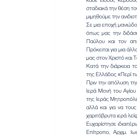
σταδιακά την θέση το
μιμηθούμε την ανιδιο
Σε μια εποχή μανιώδ
όπως μας την διδάσκ
Παύλου και τον απ
Πρόκειται για μια άλλ
μας στον Χριστό και
Κατά την διάρκεια τ
της Ελλάδος «Περί τ
Πριν την απόλυση τη
Ιερά Μονή του Αγίου
της Ιεράς Μητροπόλεώ
αλλά και για να του
χαριτόβρυτα ιερά λεί
Ευχαρίστησε ιδιαιτέρ
Επίτροπο, Αρχιμ. Ι