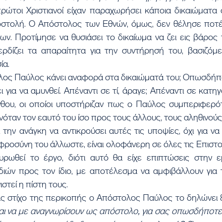
πρώτοι Χριστιανοί είχαν παραχωρήσει κάποια δικαιώματα 
στολή. Ο Απόστολος των Εθνών, όμως, δεν θέλησε ποτέ 
ν. Προτίμησε να θυσιάσει το δικαίωμα να ζει εις βάρος τ
ερδίζει τα απαραίτητα για την συντήρησή του, βασιζόμε
ία.
ολος Παύλος κάνει αναφορά στα δικαιώματά του; Οπωσδήποτ
ει για να αμυνθεί. Απέναντι σε τί, άραγε; Απέναντι σε κατη
νθου, οι οποίοι υποστήριζαν πως ο Παύλος συμπεριφερότ
ανόταν τον εαυτό του ίσο προς τους άλλους, τους αληθινού
την ανάγκη να αντικρούσει αυτές τις υποψίες, όχι για να
φροσύνη του άλλωστε, είναι ολοφάνερη σε όλες τις Επιστο
υρωθεί το έργο, διότι αυτό θα είχε επιπτώσεις στην ε
διών προς τον ίδιο, με αποτέλεσμα να αμφιβάλλουν για τ
ιστεί η πίστη τους.
ς στίχο της περικοπής ο Απόστολος Παύλος το δηλώνει 
ι να με αναγνωρίσουν ως απόστολο, για σας οπωσδήποτε είμα