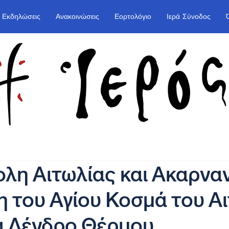
Εκδηλώσεις
Ανακοινώσεις
Εορτολόγιο
Ιερά Σύνοδος
η Αιτωλίας και Ακαρναν
 του Αγίου Κοσμά του Α
α Δένδρο Θέρμου