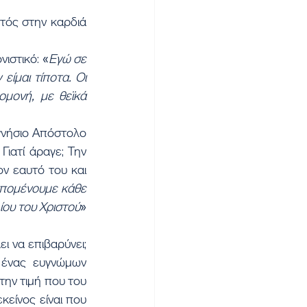
τός στην καρδιά 
νιστικό: «
Εγώ σε 
ίμαι τίποτα. Οι 
μονή, με θεϊκά 
γνήσιο Απόστολο 
ιατί άραγε; Την 
ον εαυτό του και 
υπομένουμε κάθε 
ίου του Χριστού
» 
ι να επιβαρύνει; 
 ένας ευγνώμων 
ην τιμή που του 
είνος είναι που 