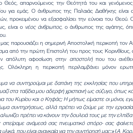
 ο Θεός, απαρνούμενος την Θεότητά του και γενόμενος
ου για εμάς. Ο άνθρωπος της Παλαιάς Διαθήκης είναι 
ν, προκειμένου να εξασφαλίσει την εύνοια του Θεού. 
ς, είναι ο 
νέος άνθρωπος
, ο άνθρωπος της αγάπης, όπω
ου.
μας παρουσιάζει η σημερινή Αποστολική περικοπή τον Α
μα από την πρώτη Επιστολή του προς τους Κορινθίους, α
ην απόλυτη αφοσίωση στην 
αποστολή 
που του ανέθε
ς. Ολόκληρη η περικοπή περιλαμβάνει μόνον ερωτή
ωμα να συντηρούμαι με δαπάνη της εκκλησίας που υπηρ
αζί στα ταξίδια μου αδερφή χριστιανή ως σύζυγο, όπως κάν
α του Κυρίου και ο Κηφάς; Η μήπως είμαστε οι μόνοι, εγώ
ίωμα συντηρήσεως, αλλά πρέπει να ζούμε με την εργασία 
 αλωνίζει πρέπει να κάνουν την δουλειά τους με την ελπίδα
ς σπείραμε ανάμεσά σας πνευματικό σπόρο· σας φαίνετα
υλικά, που είναι αναγκαία για την συντήρησή μας;» 
(
Α  Κορ.