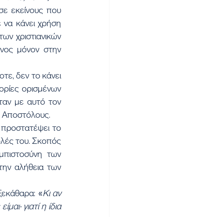
σε εκείνους που 
να κάνει χρήση 
ων χριστιανικών 
νος μόνον στην 
ε, δεν το κάνει 
γορίες ορισμένων 
αν με αυτό τον 
ς Αποστόλους.
 προστατέψει το 
λές του. Σκοπός 
μπιστοσύνη των 
ην αλήθεια των 
ξεκάθαρα: «
Κι αν 
ι· γιατί η ίδια 