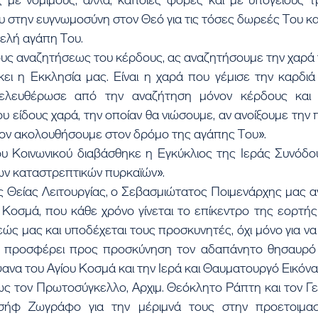
υ στην ευγνωμοσύνη στον Θεό για τις τόσες δωρεές Του και
τελή αγάπη Του.
ους αναζητήσεως του κέρδους, ας αναζητήσουμε την χαρά 
ει η Εκκλησία μας. Είναι η χαρά που γέμισε την καρδιά
ελευθέρωσε από την αναζήτηση μόνον κέρδους και α
ου είδους χαρά, την οποίαν θα νιώσουμε, αν ανοίξουμε την
 Τον ακολουθήσουμε στον δρόμο της αγάπης Του».
ου Κοινωνικού διαβάσθηκε η Εγκύκλιος της Ιεράς Συνόδου
ων καταστρεπτικών πυρκαϊών».
ς Θείας Λειτουργίας, ο Σεβασμιώτατος Ποιμενάρχης μας α
 Κοσμά, που κάθε χρόνο γίνεται το επίκεντρο της εορτής
ς μας και υποδέχεται τους προσκυνητές, όχι μόνο για να 
ς προσφέρει προς προσκύνηση τον αδαπάνητο θησαυρό π
ψανα του Αγίου Κοσμά και την Ιερά και Θαυματουργό Εικόνα
ως τον Πρωτοσύγκελλο, Αρχιμ. Θεόκλητο Ράπτη και τον Γεν
ωσήφ Ζωγράφο για την μέριμνά τους στην προετοιμασί