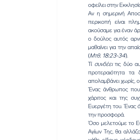
οφείλει στην Εκκλησία 
Αν η σημερινή Αποσ
περικοπή είναι πλη
ακούσαμε για έναν άρ
ο δούλος αυτός αρνε
μαθαίνει για την απα
(
Μτθ. 18:23-34
).
Τί 
συνδέει 
τις δύο α
προτεραιότητα τα 
απολαμβάνει χωρίς, ού
Ένας άνθρωπος που 
χάριτος και της συ
Ευεργέτη του. Ένας ά
την προσφορά.
Όσο μελετούμε το Ευ
Αγίων Της, θα αλλάζ
κάθε είδους κέρδους