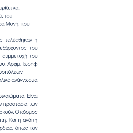
ίζει και 
, του 
ρά Μονή, που 
 τελέσθηκαν η 
εξάρχοντος του 
 συμμετοχή του 
υ, Αρχιμ. Ιωσήφ 
τροπόλεων.
λικό ανάγνωσμα 
καιώματα. Είναι 
ν προστασία των 
κούν. Ο κόσμος 
πη. Και η αγάπη 
διάς, όπως τον 