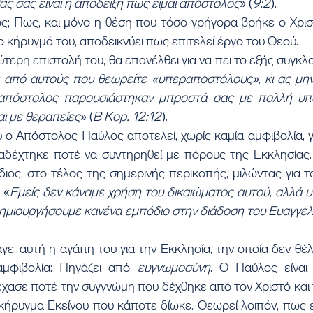
ας σας είναι η απόδειξη πως είμαι απόστολος
» (
9:2
).
ώς; Πως, και μόνο η θέση που τόσο γρήγορα βρήκε ο Χρισ
ο κήρυγμά του, αποδεικνύει πως επιτελεί έργο του Θεού.
τερη επιστολή του, θα επανέλθει για να πει το εξής συγκλο
 από αυτούς που θεωρείτε «υπεραποστόλους», κι ας μην ε
ι απόστολος παρουσιάστηκαν μπροστά σας με πολλή υπο
αι με θεραπείες
» (
Β Κορ. 12:12
).
υ ο Απόστολος Παύλος αποτελεί, χωρίς καμία αμφιβολία, 
αδέχτηκε ποτέ να συντηρηθεί με πόρους της Εκκλησίας. Γ
 ίδιος, στο τέλος της σημερινής περικοπής, μιλώντας για τ
 «
Εμείς δεν κάναμε χρήση του δικαιώματος αυτού, αλλά 
δημιουργήσουμε κανένα εμπόδιο στην διάδοση του Ευαγγελ
ε, αυτή η αγάπη του για την Εκκλησία, την οποία δεν θέλε
αμφιβολία: Πηγάζει από 
ευγνωμοσύνη
. Ο Παύλος είναι
χασε ποτέ την συγγνώμη που δέχθηκε από τον Χριστό και τ
 κήρυγμα Εκείνου που κάποτε δίωκε. Θεωρεί λοιπόν, πως εκ