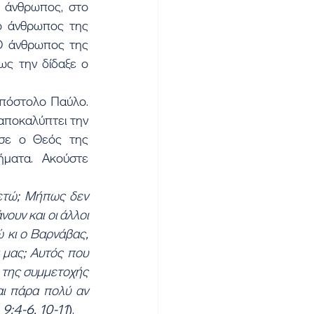
 άνθρωπος, στο 
ο άνθρωπος της 
Ο άνθρωπος της 
ς την δίδαξε ο 
πόστολο Παύλο. 
ποκαλύπτει την 
σε ο Θεός της 
ματα. Ακούστε 
ετώ; Μήπως δεν 
ουν και οι άλλοι 
 κι ο Βαρνάβας, 
μας; Αυτός που 
 της συμμετοχής 
ι πάρα πολύ αν 
 9:4-6, 10-11
).