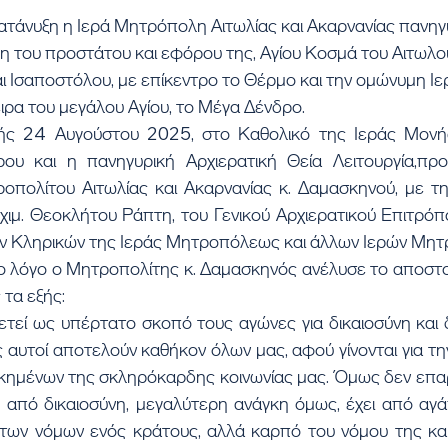
τάνυξη η Ιερά Μητρόπολη Αιτωλίας και Ακαρνανίας πανηγυρ
η του προστάτου και εφόρου της, Αγίου Κοσμά του Αιτωλού
 Ισαποστόλου, με επίκεντρο το Θέρμο και την ομώνυμη Ιε
ειρα του μεγάλου Αγίου, το Μέγα Δένδρο.
ής 24 Αυγούστου 2025, στο Καθολικό της Ιεράς Μονής
ου και η πανηγυρική Αρχιερατική Θεία Λειτουργία,προ
πολίτου Αιτωλίας και Ακαρνανίας κ. Δαμασκηνού, με τη
ιμ. Θεοκλήτου Ράπτη, του Γενικού Αρχιερατικού Επιτρόπο
ν Κληρικών της Ιεράς Μητροπόλεως και άλλων Ιερών Μη
ο λόγο ο Μητροπολίτης κ. Δαμασκηνός ανέλυσε το αποστο
 τα εξής:
εί ως υπέρτατο σκοπό τους αγώνες για δικαιοσύνη και δι
 αυτοί αποτελούν καθήκον όλων μας, αφού γίνονται για τη
ικημένων της σκληρόκαρδης κοινωνίας μας. Όμως δεν επαρ
η από δικαιοσύνη, μεγαλύτερη ανάγκη όμως, έχει από αγά
των νόμων ενός κράτους, αλλά καρπό του νόμου της καρ