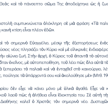
 Θεὸς καὶ τὸ πάνσεπτο σῶμα Της ἀποδείχτηκε ὡς ἡ ζωο
στολὴ συμπυκνώνεται ὁλόκληρη σὲ μιὰ φράση: «Τὰ παλα
 καινὴ κτίση εἶναι πλέον ἐδῶ».
αὶ τὸ σημερινὸ Εὐαγγέλιο, μέσῳ τῆς ἐξιστορήσεως ἑνὸ
ιος νέος πλησιάζει τὸν Κύριο καὶ μὲ εἰλικρινὲς ἐνδιαφέρο
 τὴν αἰώνια ζωή. Στὴν ἀρχή, ὁ Κύριος τοῦ ἀπαντᾶ τὸ αὐτονόη
ὅταν ἐκεῖνος, μὲ αὐτοπεποίθηση, τοῦ λέει πὼς ὅλα αὐτὰ τὰ 
ὰ ξεπεράσει τὸ παλαιὸ καὶ νὰ ἐνταχθεῖ στὸ καινούργιο, λέ
ος, πούλησε τὰ ὑπάρχοντά σου καὶ ἀκολούθησε μὲ» (Μτθ. 19,
ου δὲν εἶχε νὰ κάνει μόνο μὲ ὑλικὰ ἀγαθά. Εἶχε νὰ κά
οῦ λαοῦ πὼς ἡ ἀλήθεια εἶναι ἰδιοκτησία του. Σὲ αὐτὴ τὴ
Διαθήκης καλεῖ ὁ Χριστὸς τὸν σημερινὸ νέο. Δυστυχῶς