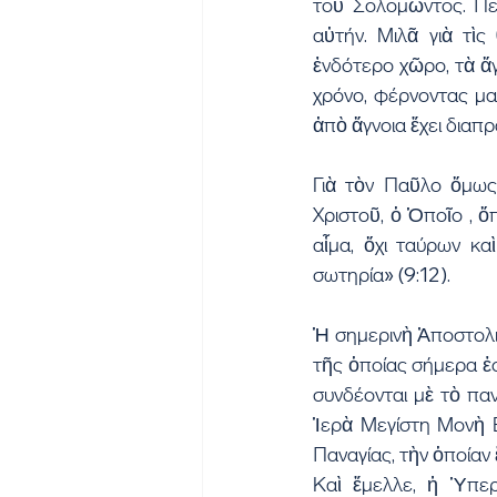
τοῦ Σολομῶντος. Περ
αὐτήν. Μιλᾶ γιὰ τὶς
ἐνδότερο χῶρο, τὰ ἅγ
χρόνο, φέρνοντας μαζ
ἀπὸ ἄγνοια ἔχει διαπρ
Γιὰ τὸν Παῦλο ὅμως,
Χριστοῦ, ὁ Ὁποῖο , ὅ
αἷμα, ὄχι ταύρων κα
σωτηρία» (9:12).
Ἡ σημερινὴ Ἀποστολικ
τῆς ὁποίας σήμερα ἑ
συνδέονται μὲ τὸ πα
Ἱερὰ Μεγίστη Μονὴ Β
Παναγίας, τὴν ὁποίαν
Καὶ ἔμελλε, ἡ Ὑπερ