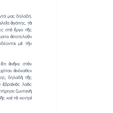
ντά μας δηλαδή, 
εῖα ἀγάπης, τὰ 
ς στὸ ἔργο τῆς 
ματα ἀποτελοῦν 
δέονται μὲ τὴν 
τι ἀνῆκε στὸν 
χόταν ἀνέκαθεν 
ης, δηλαδὴ τῆς 
 ἑβραϊκὸς λαὸς 
ατήρησε ζωντανὴ 
ς καὶ τὸ κεντρὶ 