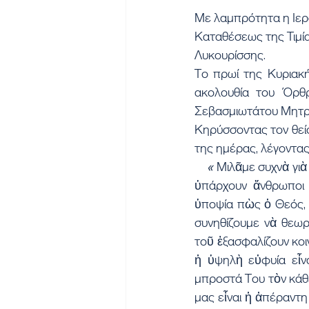
Με λαμπρότητα η Ιερά
Καταθέσεως της Τιμί
Λυκουρίσσης.
Το πρωί της Κυριακ
ακολουθία του Όρθρ
Σεβασμιωτάτου Μητρο
Κηρύσσοντας τον θεί
της ημέρας, λέγοντας 
    « 
Μιλᾶμε συχνὰ γιὰ
ὑπάρχουν ἄνθρωποι 
ὑποψία πὼς ὁ Θεός, ἄ
συνηθίζουμε νὰ θεωρ
τοῦ ἐξασφαλίζουν κοι
ἡ ὑψηλὴ εὐφυία εἶν
μπροστά Του τὸν κάθ
μας εἶναι ἡ ἀπέραντη