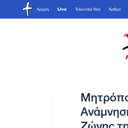
Αρχική
Live
Τελευταία Νέα
Άρθρα
Μητρόπολ
Ανάμνηση
Ζώνης τ