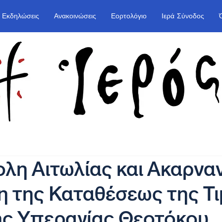
Εκδηλώσεις
Ανακοινώσεις
Εορτολόγιο
Ιερά Σύνοδος
η Αιτωλίας και Ακαρναν
 της Καταθέσεως της Τι
ης Υπεραγίας Θεοτόκου