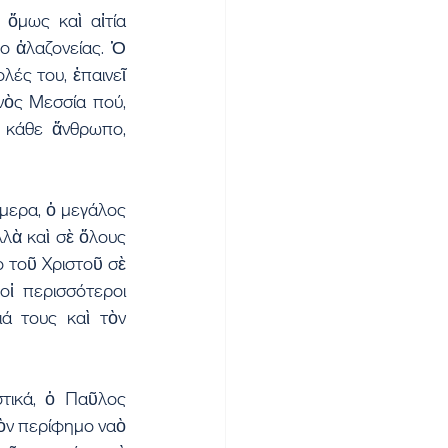
ὅμως καὶ αἰτία 
 ἀλαζονείας. Ὁ 
ές του, ἐπαινεῖ 
ὸς Μεσσία πού, 
 κάθε ἄνθρωπο, 
ερα, ὁ μεγάλος 
ὰ καὶ σὲ ὅλους 
τοῦ Χριστοῦ σὲ 
ἱ περισσότεροι 
ά τους καὶ τὸν 
τικά, ὁ Παῦλος 
ὸν περίφημο ναὸ 