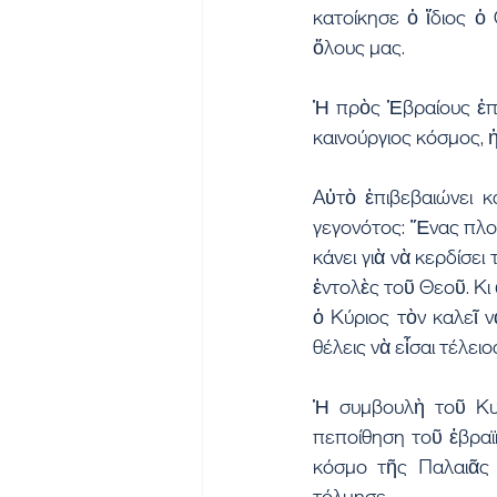
κατοίκησε ὁ ἴδιος ὁ
ὅλους μας.
Ἡ πρὸς Ἑβραίους ἐπι
καινούργιος κόσμος, ἡ
Αὐτὸ ἐπιβεβαιώνει κ
γεγονότος: Ἕνας πλούσ
κάνει γιὰ νὰ κερδίσει
ἐντολὲς τοῦ Θεοῦ. Κι 
ὁ Κύριος τὸν καλεῖ ν
θέλεις νὰ εἶσαι τέλει
Ἡ συμβουλὴ τοῦ Κυρί
πεποίθηση τοῦ ἑβραϊκ
κόσμο τῆς Παλαιᾶς 
τόλμησε.