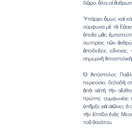
δῶρο, ὅλοι οἱ ἄνθρωπ
Ὑπάρχει ὅμως καὶ κάτ
σύμφωνα μὲ τὸ Εὐαγγ
ὁποῖα μᾶς ἐμπιστεύτ
σωτηρίας τῶν ἀνθρώπ
ἀποδείξεις εὔνοιας
σημερινὴ Ἀποστολικὴ
Ὁ Ἀπόστολος Παῦλο
περιούσιο, δηλαδὴ σ
ἀπὸ αὐτὴ τὴν αἴσθησ
πρώτης συμφωνίας ἀ
ὑπῆρξε γιὰ αἰῶνες ὁ
τὴν ἐλπίδα ἑνὸς Μεσ
τοῦ θανάτου.