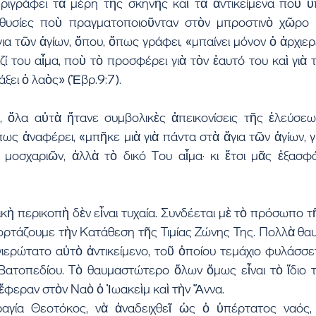
ιγράφει τὰ μέρη τῆς σκηνῆς καὶ τὰ ἀντικείμενα ποὺ ὑ
 θυσίες ποὺ πραγματοποιοῦνταν στὸν μπροστινὸ χῶρο κ
ια τῶν ἁγίων, ὅπου, ὅπως γράφει, «μπαίνει μόνον ὁ ἀρχιερ
ί του αἷμα, ποὺ τὸ προσφέρει γιὰ τὸν ἑαυτό του καὶ γιὰ τ
άξει ὁ λαὸς» (Ἑβρ.9:7).
 ὅλα αὐτὰ ἤτανε συμβολικὲς ἀπεικονίσεις τῆς ἐλεύσεως
πως ἀναφέρει, «μπῆκε μιὰ γιὰ πάντα στὰ ἅγια τῶν ἁγίων, γ
ὶ μοσχαριῶν, ἀλλὰ τὸ δικό Του αἷμα· κι ἔτσι μᾶς ἐξασφά
ὴ περικοπὴ δὲν εἶναι τυχαία. Συνδέεται μὲ τὸ πρόσωπο τῆ
ορτάζουμε τὴν Κατάθεση τῆς Τιμίας Ζώνης Της. Πολλὰ θαυ
νιερώτατο αὐτὸ ἀντικείμενο, τοῦ ὁποίου τεμάχιο φυλάσσε
ατοπεδίου. Τὸ θαυμαστώτερο ὅλων ὅμως εἶναι τὸ ἴδιο 
 ἔφεραν στὸν Ναὸ ὁ Ἰωακεὶμ καὶ τὴν Ἄννα.
αγία Θεοτόκος, νὰ ἀναδειχθεῖ ὡς ὁ ὑπέρτατος ναός, 