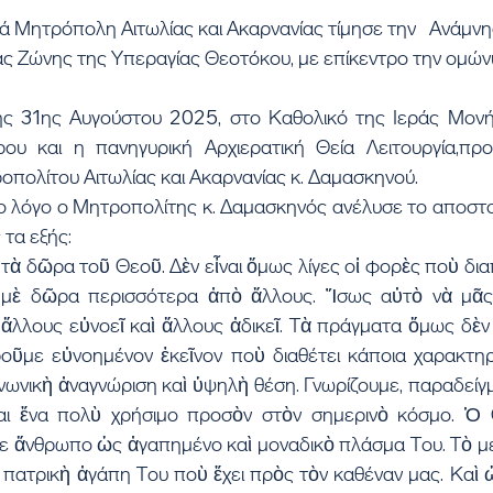
 Μητρόπολη Αιτωλίας και Ακαρνανίας τίμησε την   Ανάμνη
ας Ζώνης της Υπεραγίας Θεοτόκου, με επίκεντρο την ομών
ής 31ης Αυγούστου 2025, στο Καθολικό της Ιεράς Μονή
ου και η πανηγυρική Αρχιερατική Θεία Λειτουργία,προ
πολίτου Αιτωλίας και Ακαρνανίας κ. Δαμασκηνού.
ο λόγο ο Μητροπολίτης κ. Δαμασκηνός ανέλυσε το αποστο
τα εξής:  
 τὰ δῶρα τοῦ Θεοῦ. Δὲν εἶναι ὅμως λίγες οἱ φορὲς ποὺ δι
μὲ δῶρα περισσότερα ἀπὸ ἄλλους. Ἴσως αὐτὸ νὰ μᾶς δ
λλους εὐνοεῖ καὶ ἄλλους ἀδικεῖ. Τὰ πράγματα ὅμως δὲν εἶ
οῦμε εὐνοημένον ἐκεῖνον ποὺ διαθέτει κάποια χαρακτηρισ
νωνικὴ ἀναγνώριση καὶ ὑψηλὴ θέση. Γνωρίζουμε, παραδείγμ
αι ἕνα πολὺ χρήσιμο προσὸν στὸν σημερινὸ κόσμο. Ὁ 
ε ἄνθρωπο ὡς ἀγαπημένο καὶ μοναδικὸ πλάσμα Του. Τὸ μ
 πατρικὴ ἀγάπη Του ποὺ ἔχει πρὸς τὸν καθέναν μας. Καὶ 