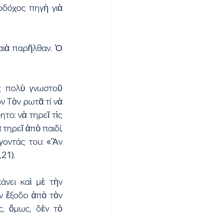
δόχος πηγὴ γιὰ 
ιὰ παρῆλθαν. Ὁ 
ς πολὺ γνωστοῦ 
ν Τὸν ρωτᾶ τί νὰ 
το: νὰ τηρεῖ τὶς 
τηρεῖ ἀπὸ παιδί, 
γοντάς του: «Ἂν 
21).
νει καὶ μὲ τὴν 
ν ἔξοδο ἀπὸ τὸν 
, ὅμως, δὲν τὸ 