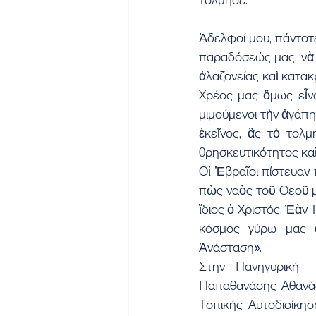
Ἀδελφοί μου, πάντοτ
παραδόσεώς μας, νὰ ἀ
ἀλαζονείας καὶ κατακ
Χρέος μας ὅμως εἶνα
μιμούμενοι τὴν ἀγάπη
ἐκεῖνος, ἂς τὸ τολμ
θρησκευτικότητος καὶ
Οἱ Ἑβραῖοι πίστευαν
πὼς ναὸς τοῦ Θεοῦ μπ
ἴδιος ὁ Χριστός. Ἐὰν
κόσμος γύρω μας ἀν
Ἀνάσταση».
Στην Πανηγυρική  
Παπαθανάσης Αθανάσι
Τοπικής Αυτοδιοίκη