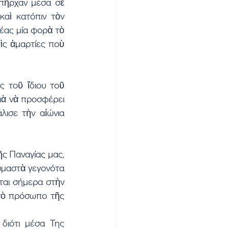
πῆρχαν μέσα σὲ 
αὶ κατόπιν τὸν 
έας μία φορὰ τὸ 
ὶς ἁμαρτίες ποὺ 
 τοῦ ἴδιου τοῦ 
ιὰ νὰ προσφέρει 
λισε τὴν αἰώνια 
ς Παναγίας μας, 
μαστὰ γεγονότα 
ται σήμερα στὴν 
τὸ πρόσωπο τῆς 
διότι μέσα Της 