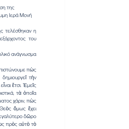
ση της 
υμη Ιερά Μονή 
ς τελέσθηκαν η 
εξάρχοντος του 
λικό ανάγνωσμα 
απιστώνουμε πὼς 
ημιουργεῖ τὴν 
ναι ἔτσι. Ἐμεῖς 
τικά, τὰ ὁποῖα 
ατος χάριν, πὼς 
Θεὸς ὅμως ἔχει 
εγαλύτερο δῶρο 
ὡς πρὸς αὐτὸ τὸ 