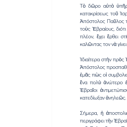
Τὸ δῶρο αὐτὸ ὑπῆρξ
κατακρίσεως τοῦ Ἰσρ
Ἀπόστολος Παῦλος τι
τοὺς Ἑβραίους, διότ
πλέον, ἔχει ἔρθει σ
καλῶντας τον νὰ γίνε
Ἰδιαίτερα στὴν πρὸς
Ἀπόστολος προσπαθεῖ
ἐμᾶς πὼς οἱ συμβολι
ἕνα πολὺ ἀνώτερο ἐ
Ἑβραῖοι ἀντιμετώπι
κατεδίωξαν ἀνηλεῶς.
Σήμερα, ἡ ἀποστολι
περιγράφει τὴν Ἑβραϊ