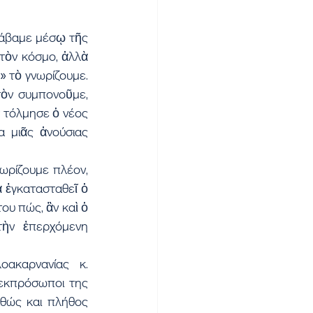
άβαμε μέσῳ τῆς 
τὸν κόσμο, ἀλλὰ 
 τὸ γνωρίζουμε. 
ὸν συμπονοῦμε, 
 τόλμησε ὁ νέος 
 μιᾶς ἀνούσιας 
ρίζουμε πλέον, 
 ἐγκατασταθεῖ ὁ 
υ πώς, ἂν καὶ ὁ 
ὴν ἐπερχόμενη 
ακαρνανίας κ. 
εκπρόσωποι της 
θώς και πλήθος 