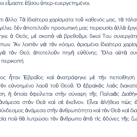
οι εἴμαστε ἐξίσου ὑπερ-ευεργετημένοι.
ι ἄλλο: Τὰ ἰδιαίτερα χαρίσματα τοῦ καθενός μας, τὰ τάλα
έλιο, δὲν ἀποτελοῦν προσωπική μας περιουσία ἀλλὰ ἐργαλ
ηκε ὁ Θεός, μὲ σκοπὸ νὰ βρεθοῦμε δικοί Του συνεργάτε
ων. Ἂν λοιπὸν γιὰ τὸν κόσμο, ὁρισμένα ἰδιαίτερα χαρίσ
, γιὰ τὸν Θεό, ἀποτελοῦν πηγὴ εὐθύνης. Ὅλα αὐτὰ συν
 περικοπή.
ς ἦταν Ἑβραῖος καὶ ἀνατράφηκε μὲ τὴν πεποίθηση ὅ
τὸν εὐνοημένο λαοῦ τοῦ Θεοῦ. Ὁ ἑβραϊκὸς λαὸς διακατε
η, ἡ ὁποία ὀφείλεται στὴν σύναψη τῆς Παλαιᾶς Διαθήκ
νάμεσα στὸν Θεὸ καὶ σὲ ἐκεῖνον. Εἶναι ἀλήθεια πὼς ὁ
 σύνδεσμος ἀνάμεσα στὴν ἀνθρωπότητα καὶ τὸν Θεὸ καὶ δι
σία ποὺ θὰ λυτρώσει τὸν ἄνθρωπο ἀπὸ τὶς ὀδύνες τῆς ζωῆ