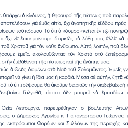
ε ὑπάρχει ὁ κίνδυνος, ἡ θησαυροὶ τῆς πίστεως ποὺ παραλ
ποτελέσουν γιὰ ἐμᾶς αἰτία, ὄχι ἀγαπητικῆς ἐξόδου πρὸς 
ρίσεως τοῦ κόσμου. Τὸ ὅτι ὁ κόσμος «κεῖται ἐν τῷ πονηρῷ»
ι, ὄχι νὰ ἐπισημαίνουμε διαρκῶς τὰ λάθη του, ἀλλὰ νὰ τ
 τοῦ Χριστοῦ γιὰ τὸν κάθε ἄνθρωπο. Αὐτό, λοιπόν, ποὺ δὲν
ήσουμε ἐμεῖς, ἀκολουθῶντας τὸν Χριστὸ στὸ ξεπέρασμα
 στὴν ἐμβάθυνση τῆς πίστεως καὶ τῆς ἀγάπης μας.
 πώς ὁ Θεὸς διαμένει στὸ Ναὸ τοῦ Σολομῶντος. Ἐμεῖς γνω
ορεῖ νὰ γίνει ἡ ἴδια μας ἡ καρδιά. Μέσα σὲ αὐτήν, ζητᾶ νὰ
 Τοῦ τὸ ἐπιτρέψουμε, θὰ ἀκοῦμε διαρκῶς τὴν διαβεβαίωσή το
εβαίνει Γολγοθᾶ, τίποτα δὲν μπορεῖ νὰ ἐμποδίσει τ
Θεία Λειτουργία, παρευρέθηκαν ο βουλευτής Αιτωλο
ος, ο Δήμαρχος Αγρινίου κ. Παπαναστασίου Γεώργιος, 
σης, εκπρόσωποι Φορέων και Συλλόγων της περιοχής κα