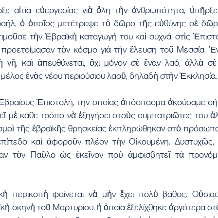
ε αἰτία εὐεργεσίας γιὰ ὅλη τὴν ἀνθρωπότητα, ὑπῆρξε 
αήλ, ὁ ὁποῖος μετέτρεψε τὸ δῶρο τῆς εὐθύνης σὲ δῶρο
μοῦσε τὴν Ἑβραϊκὴ καταγωγή του καὶ συχνά, στὶς Ἐπιστολ
ι προετοίμασαν τὸν κόσμο γιὰ τὴν ἔλευση τοῦ Μεσσία. Ἑν
τὴ γῆ, καὶ ἀπευθύνεται, ὄχι μόνον σὲ ἕναν λαό, ἀλλὰ σὲ
ι μέλος ἑνὸς νέου περιούσιου λαοῦ, δηλαδὴ στὴν Ἐκκλησία.
 Ἑβραίους Ἐπιστολή, την οποίας ἀπόσπασμα ἀκούσαμε σήμ
 μὲ κάθε τρόπο νὰ ἐξηγήσει στοὺς συμπατριῶτες του ἀλλ
σμοὶ τῆς ἑβραϊκῆς θρησκείας ἐκπληρώθηκαν στὸ πρόσωπο 
πίπεδο καὶ ἀφοροῦν πλέον τὴν Οἰκουμένη. Δυστυχῶς, ο
σαν τὸν Παῦλο ὡς ἐκεῖνον ποὺ ἀμφισβητεῖ τὰ προνόμι
κὴ περικοπὴ φαίνεται νὰ μὴν ἔχει πολὺ βάθος. Οὐσιασ
κὴ σκηνὴ τοῦ Μαρτυρίου, ἡ ὁποία ἐξελίχθηκε ἀργότερα στ