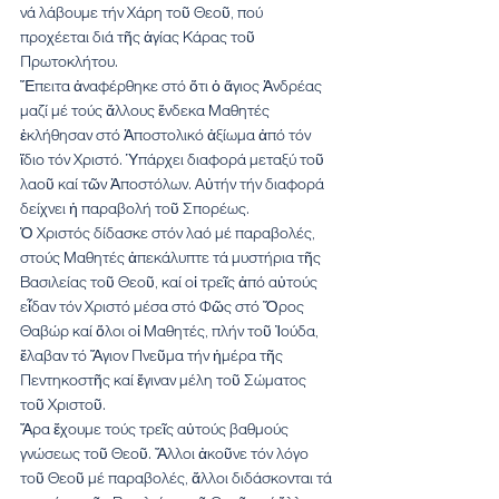
νά λάβουμε τήν Χάρη τοῦ Θεοῦ, πού 
προχέεται διά τῆς ἁγίας Κάρας τοῦ 
Πρωτοκλήτου.
Ἔπειτα ἀναφέρθηκε στό ὅτι ὁ ἅγιος Ἀνδρέας 
μαζί μέ τούς ἄλλους ἕνδεκα Μαθητές 
ἐκλήθησαν στό Ἀποστολικό ἀξίωμα ἀπό τόν 
ἴδιο τόν Χριστό. Ὑπάρχει διαφορά μεταξύ τοῦ 
λαοῦ καί τῶν Ἀποστόλων. Αὐτήν τήν διαφορά 
δείχνει ἡ παραβολή τοῦ Σπορέως.
Ὁ Χριστός δίδασκε στόν λαό μέ παραβολές, 
στούς Μαθητές ἀπεκάλυπτε τά μυστήρια τῆς 
Βασιλείας τοῦ Θεοῦ, καί οἱ τρεῖς ἀπό αὐτούς 
εἶδαν τόν Χριστό μέσα στό Φῶς στό Ὄρος 
Θαβώρ καί ὅλοι οἱ Μαθητές, πλήν τοῦ Ἰούδα, 
ἔλαβαν τό Ἅγιον Πνεῦμα τήν ἡμέρα τῆς 
Πεντηκοστῆς καί ἔγιναν μέλη τοῦ Σώματος 
τοῦ Χριστοῦ.
Ἄρα ἔχουμε τούς τρεῖς αὐτούς βαθμούς 
γνώσεως τοῦ Θεοῦ. Ἄλλοι ἀκοῦνε τόν λόγο 
τοῦ Θεοῦ μέ παραβολές, ἄλλοι διδάσκονται τά 