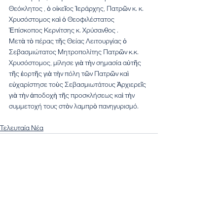
Θεόκλητος , ὁ οἰκεῖος Ἱεράρχης, Πατρῶν κ. κ. 
Χρυσόστομος καὶ ὁ Θεοφιλέστατος 
Ἐπίσκοπος Κερνίτσης κ. Χρύσανθος .
Μετὰ τὸ πέρας τῆς Θείας Λειτουργίας ὁ 
Σεβασμιώτατος Μητροπολίτης Πατρῶν κ.κ. 
Χρυσόστομος, μίλησε γιὰ τὴν σημασία αὐτῆς 
τῆς ἑορτῆς γιὰ τὴν πόλη τῶν Πατρῶν καὶ 
εὐχαρίστησε τοὺς Σεβασμιωτάτους Ἀρχιερεῖς 
γιὰ τὴν ἀποδοχὴ τῆς προσκλήσεως καὶ τὴν 
συμμετοχή τους στὸν λαμπρὸ πανηγυρισμό.
Τελευταία Νέα
Εμφάνιση όλων
Πρόσφατες αναρτήσεις