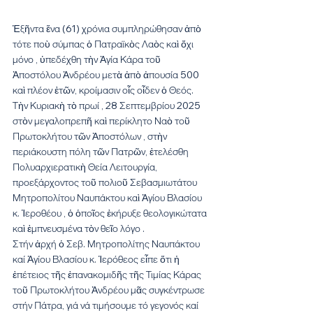
Ἑξῆντα ἕνα (61) χρόνια συμπληρώθησαν ἀπὸ 
τότε ποὺ σύμπας ὁ Πατραϊκὸς Λαὸς καὶ ὄχι 
μόνο , ὑπεδέχθη τὴν Ἁγία Κάρα τοῦ 
Ἀποστόλου Ἀνδρέου μετὰ ἀπὸ ἀπουσία 500 
καὶ πλέον ἐτῶν, κροίμασιν οἷς οἶδεν ὁ Θεός.
Τὴν Κυριακὴ τὸ πρωί , 28 Σεπτεμβρίου 2025 
στὸν μεγαλοπρεπῆ καὶ περίκλητο Ναὸ τοῦ 
Πρωτοκλήτου τῶν Ἀποστόλων , στὴν 
περιάκουστη πόλη τῶν Πατρῶν, ἐτελέσθη 
Πολυαρχιερατικὴ Θεία Λειτουργία, 
προεξάρχοντος τοῦ πολιοῦ Σεβασμιωτάτου 
Μητροπολίτου Ναυπάκτου καὶ Ἁγίου Βλασίου 
κ. Ἱεροθέου , ὁ ὁποῖος ἐκήρυξε θεολογικώτατα 
καὶ ἐμπνευσμένα τὸν θεῖο λόγο .
Στήν ἀρχή ὁ Σεβ. Μητροπολίτης Ναυπάκτου 
καί Ἁγίου Βλασίου κ. Ἱερόθεος εἶπε ὅτι ἡ 
ἐπέτειος τῆς ἐπανακομιδῆς τῆς Τιμίας Κάρας 
τοῦ Πρωτοκλήτου Ἀνδρέου μᾶς συγκέντρωσε 
στήν Πάτρα, γιά νά τιμήσουμε τό γεγονός καί 