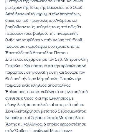
μυστήρια τῆς Βασιλείας τοῦ Θεοῦ, καί ἄλλοι 
μετέχουν τῆς Ἰδίας τῆς Βασιλείας τοῦ Θεοῦ.
Αὐτό ἦταν καί τό κήρυγμα τῶν Ἀποστόλων, 
ὅπως καί τοῦ Πρωτοκλήτου Ἀνδρέου καί 
βοηθοῦσαν τούς μαθητές τους στό πῶς θά 
περάσουν τούς βαθμούς τῆς πνευματικῆς 
ζωῆς, γιά νά φθάσουν στήν γνώση τοῦ Θεοῦ. 
Ἔδωσε ὡς παράδειγμα δύο χωρία ἀπό τίς 
Ἐπιστολές τοῦ Ἀποστόλου Πέτρου.
Στό τέλος εὐχαρίστησε τόν Σεβ. Μητροπολίτη 
Πατρῶν κ. Χρυσόστομο γιά τήν πρόσκληση νά 
παραστοῦν στήν σύναξη αὐτή καί δόξασε τόν 
Θεό πού τήν Ἱερά Μητρόπολη Πατρῶν τήν 
ποιμαίνει ἕνας ἀληθινός ἀποστολικός 
Ἐπίσκοπος, πού κατευθύνει τό ποίμνιο πού τοῦ 
ἀνέθεσε ὁ Θεός, διά τῆς Ἐκκλησίας μέ 
εὐαγγελικό, ἀποστολικό καί πατερικό τρόπο.
Συνελλειτούργησαν μετὰ τοῦ Σεβασμιωτάτου 
Ναυπάκτου οἱ Σεβασμιώτατοι Μητροπολίται, 
Ἄρτης κ . Καλλίνικος, ὁ ὁποῖος ἐχοροστάτησε 
στὸν Ὄρθρο, Σταγῶν καὶ Μετεώρων κ. 