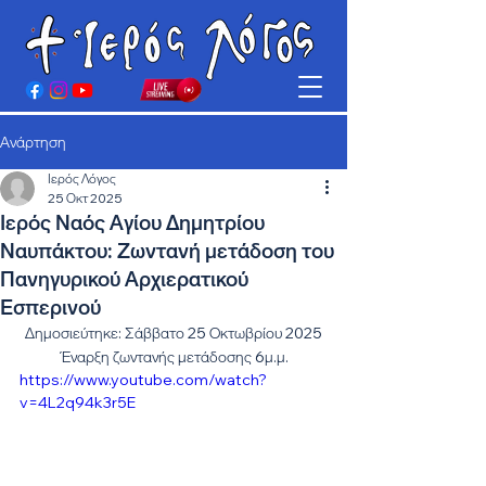
Ανάρτηση
Ιερός Λόγος
25 Οκτ 2025
Ιερός Ναός Αγίου Δημητρίου
Ναυπάκτου: Ζωντανή μετάδοση του
Πανηγυρικού Αρχιερατικού
Εσπερινού
Δημοσιεύτηκε: Σάββατο 25 Οκτωβρίου 2025
Έναρξη ζωντανής μετάδοσης 6μ.μ.
https://www.youtube.com/watch?
v=4L2q94k3r5E