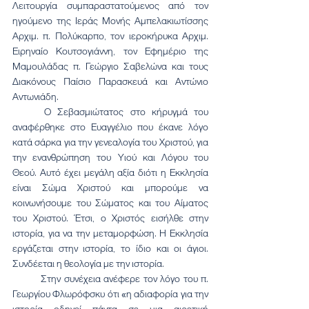
Λειτουργία συμπαραστατούμενος από τον 
ηγούμενο της Ιεράς Μονής Αμπελακιωτίσσης 
Αρχιμ. π. Πολύκαρπο, τον ιεροκήρυκα Αρχιμ. 
Ειρηναίο Κουτσογιάννη, τον Εφημέριο της 
Μαμουλάδας π. Γεώργιο Σαβελώνα και τους 
Διακόνους Παίσιο Παρασκευά και Αντώνιο 
Αντωνιάδη.
	Ο Σεβασμιώτατος στο κήρυγμά του 
αναφέρθηκε στο Ευαγγέλιο που έκανε λόγο 
κατά σάρκα για την γενεαλογία του Χριστού, για 
την ενανθρώπηση του Υιού και Λόγου του 
Θεού. Αυτό έχει μεγάλη αξία διότι η Εκκλησία 
είναι Σώμα Χριστού και μπορούμε να 
κοινωνήσουμε του Σώματος και του Αίματος 
του Χριστού. Έτσι, ο Χριστός εισήλθε στην 
ιστορία, για να την μεταμορφώση. Η Εκκλησία 
εργάζεται στην ιστορία, το ίδιο και οι άγιοι. 
Συνδέεται η θεολογία με την ιστορία.
	Στην συνέχεια ανέφερε τον λόγο του π. 
Γεωργίου Φλωρόφσκυ ότι «η αδιαφορία για την 
ιστορία οδηγεί πάντα σε μια αιρετική 