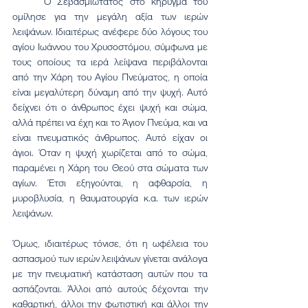
	Ο Σεβασμιώτατος στο κήρυγμά του 
ομίλησε για την μεγάλη αξία των ιερών 
λειψάνων. Ιδιαιτέρως ανέφερε δύο λόγους του 
αγίου Ιωάννου του Χρυσοστόμου, σύμφωνα με 
τους οποίους τα ιερά λείψανα περιβάλονται 
από την Χάρη του Αγίου Πνεύματος, η οποία 
είναι μεγαλύτερη δύναμη από την ψυχή. Αυτό 
δείχνει ότι ο άνθρωπος έχει ψυχή και σώμα, 
αλλά πρέπει να έχη και το Άγιον Πνεύμα, και να 
είναι πνευματικός άνθρωπος. Αυτό είχαν οι 
άγιοι. Όταν η ψυχή χωρίζεται από το σώμα, 
παραμένει η Χάρη του Θεού στα σώματα των 
αγίων. Έτσι εξηγούνται, η αφθαρσία, η 
μυροβλυσία, η θαυματουργία κ.α. των ιερών 
λειψάνων.
Όμως, ιδιαιτέρως τόνισε, ότι η ωφέλεια του 
ασπασμού των ιερών λειψάνων γίνεται ανάλογα 
με την πνευματική κατάσταση αυτών που τα 
ασπάζονται. Άλλοι από αυτούς δέχονται την 
καθαρτική, άλλοι την φωτιστική και άλλοι την 