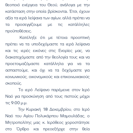
θεοποιό ενέργεια του Θεού, ανάλογα με την 
κατάσταση στην οποία βρίσκονται. Έτσι, έχουν 
αξία τα ιερά λείψανα των αγίων, αλλά πρέπει να 
τα προσεγγίζουμε με τις κατάλληλες 
προϋποθέσεις.
	Κατέληξε ότι με τέτοια προοπτική 
πρέπει να τα υποδεχόμαστε τα ιερά λείψανα 
και τις ιερές εικόνες στις Ενορίες μας, να 
διακατεχόμαστε από την θεολογία τους και να 
προετοιμαζόμαστε κατάλληλα για να τα 
ασπαστούμε, και όχι να τα δεχόμαστε για 
κοινωνικούς, οικονομικούς και επικοινωνιακούς 
σκοπούς.
	Το ιερό Λείψανο παρέμεινε στον Ιερό 
Ναό για προσκύνηση από τους πιστούς μέχρι 
τις 9:00 μ.μ.
	Την Κυριακή 18 Δεκεμβρίου, στο Ιερό 
Ναό του Αγίου Πολυκάρπου Μαμουλάδας, ο 
Μητροπολίτης μας κ. Ιερόθεος χοροστάτησε 
στο Όρθρο και πρεοεξήρχε στην θεία 