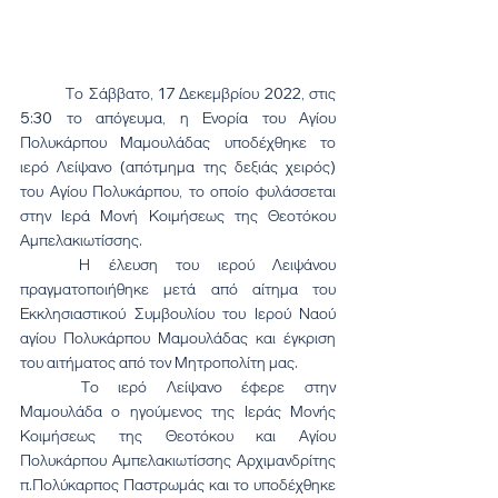
	Το Σάββατο, 17 Δεκεμβρίου 2022, στις 
5:30 το απόγευμα, η Ενορία του Αγίου 
Πολυκάρπου Μαμουλάδας υποδέχθηκε το 
ιερό Λείψανο (απότμημα της δεξιάς χειρός) 
του Αγίου Πολυκάρπου, το οποίο φυλάσσεται 
στην Ιερά Μονή Κοιμήσεως της Θεοτόκου 
Αμπελακιωτίσσης.
	Η έλευση του ιερού Λειψάνου 
πραγματοποιήθηκε μετά από αίτημα του 
Εκκλησιαστικού Συμβουλίου του Ιερού Ναού 
αγίου Πολυκάρπου Μαμουλάδας και έγκριση 
του αιτήματος από τον Μητροπολίτη μας.
	Το ιερό Λείψανο έφερε στην 
Μαμουλάδα ο ηγούμενος της Ιεράς Μονής 
Κοιμήσεως της Θεοτόκου και Αγίου 
Πολυκάρπου Αμπελακιωτίσσης Αρχιμανδρίτης 
π.Πολύκαρπος Παστρωμάς και το υποδέχθηκε 