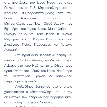
στα προπύλαια του Ιερού Ναού του αγίου 
Πολυκάρπου ο Σεβ. Μητροπολίτης μας κ. 
Ιερόθεος, συμπαραστατούμενος από τον 
Γενικό Αρχιερατικό Επίτροπο της 
Μητροπόλεώς μας Πρωτ. Θωμά Βαμβίνη, τον 
Εφημέριο του Ιερού Ναού Μαμουλάδας π. 
Γεώργιο Σαβελώνα, τους Ιερείς π. Ιωάννη 
Ντζουμάνη και π. Χρήστο Χασάπη και τους 
Διακόνους Παίσιο Παρασκευά και Αντώνιο 
Αντωνιάδη.
	Στα προπύλαια τελέσθηκε δέηση και 
κατόπιν ο Σεβασμιώτατος εισόδευσε το ιερό 
Λείψανο στο Ιερό Ναό και το απόθεσε προς 
προσκύνηση στο μέσον του Ιερού Ναού, προ 
του Δεσποτικού Θρόνου, σε κατάλληλα 
ευτρεπισμένο τραπέζι.
	Ακολούθησε Εσπερινός στο ο οποίο 
χοροστάτησε ο Μητροπολίτης μας με την 
συμμετοχή των Κληρικών που παραβρέθηκαν 
στην υποδοχή του ιερού Λειψάνου.