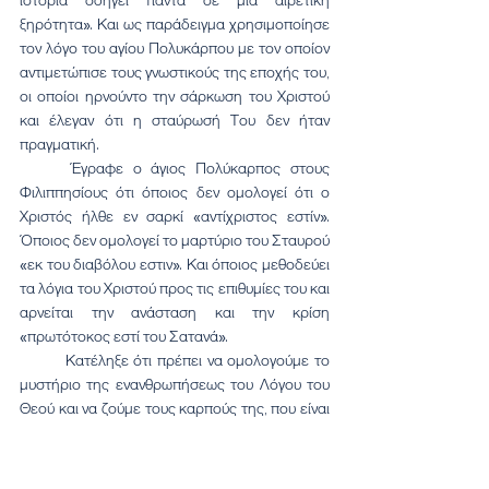
ξηρότητα». Και ως παράδειγμα χρησιμοποίησε 
τον λόγο του αγίου Πολυκάρπου με τον οποίον 
αντιμετώπισε τους γνωστικούς της εποχής του, 
οι οποίοι ηρνούντο την σάρκωση του Χριστού 
και έλεγαν ότι η σταύρωσή Του δεν ήταν 
πραγματική.
	Έγραφε ο άγιος Πολύκαρπος στους 
Φιλιππησίους ότι όποιος δεν ομολογεί ότι ο 
Χριστός ήλθε εν σαρκί «αντίχριστος εστίν». 
Όποιος δεν ομολογεί το μαρτύριο του Σταυρού 
«εκ του διαβόλου εστιν». Και όποιος μεθοδεύει 
τα λόγια του Χριστού προς τις επιθυμίες του και 
αρνείται την ανάσταση και την κρίση 
«πρωτότοκος εστί του Σατανά».
	Κατέληξε ότι πρέπει να ομολογούμε το 
μυστήριο της ενανθρωπήσεως του Λόγου του 
Θεού και να ζούμε τους καρπούς της, που είναι 
η θεία Λειτουργία και η θεία Κοινωνία του 
Σώματος και Αίματος του Χριστού, να 
ενώνουμε την ιστορία με την θεολογία της 