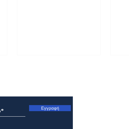
ς
Εγγραφή
Μητρόπολη Μαντινείας και
Ιερά
Κυνουρίας: Το πρώτο
των 
τριήμερο Ιερών
Εφέ