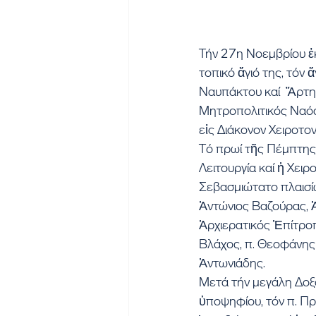
Τήν 27η Νοεμβρίου ἑκ
τοπικό ἅγιό της, τόν
Ναυπάκτου καί  Ἄρτης
Μητροπολιτικός Ναός
εἰς Διάκονον Χειροτο
Τό πρωί τῆς Πέμπτης
Λειτουργία καί ἡ Χει
Σεβασμιώτατο πλαισίωσ
Ἀντώνιος Βαζούρας, 
Ἀρχιερατικός Ἐπίτροπ
Βλάχος, π. Θεοφάνης 
Ἀντωνιάδης.
Μετά τήν μεγάλη Δοξ
ὑποψηφίου, τόν π. Πρ