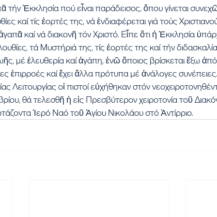
 τήν Ἐκκλησία πού εἶναι παράδεισος, ὅπου γίνεται συνεχῶ
θίες καί τίς ἑορτές της, νά ἐνδιαφέρεται γιά τούς Χριστιανού
γαπᾶ καί νά διακονῆ τόν Χριστό. Εἶπε ὅτι ἡ Ἐκκλησία ὑπάρχ
ολουθίες, τά Μυστήριά της, τίς ἑορτές της καί τήν διδασκαλία
ωῆς, μέ ἐλευθερία καί ἀγάπη, ἐνῶ ὅποιος βρίσκεται ἔξω ἀπό
ες ἐπιρροές καί ἔχει ἄλλα πρότυπα μέ ἀνάλογες συνέπειες
ίας Λειτουργίας οἱ πιστοί εὐχήθηκαν στόν νεοχειροτονηθέντ
ρίου, θά τελεσθῆ ἡ εἰς Πρεσβύτερον χειροτονία τοῦ Διακό
τάζοντα Ἱερό Ναό τοῦ Ἁγίου Νικολάου στό Ἀντίρριο.