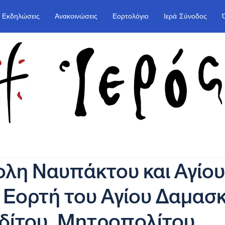
Εκδηλώσεις
Ανακοινώσεις
Εορτολόγιο
Ιερά Σύνοδος
λη Ναυπάκτου και Αγίου
 Εορτή του Αγίου Δαμασ
δίτου, Μητροπολίτου