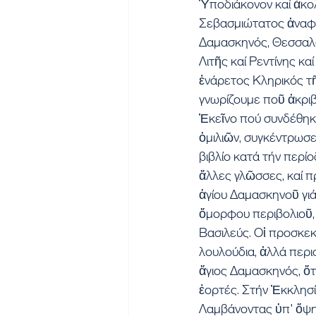
Ὑποδιάκονον καί ἀκο
Σεβασμιώτατος ἀναφέ
Δαμασκηνός, Θεσσαλο
Λιτῆς καί Ρεντίνης κα
ἐνάρετος Κληρικός τῆ
γνωρίζουμε ποῦ ἀκρι
Ἐκεῖνο πού συνδέθηκε
ὁμιλιῶν, συγκέντρωσε
βιβλίο κατά τήν περί
ἄλλες γλῶσσες, καί 
ἁγίου Δαμασκηνοῦ γιά
ὄμορφου περιβολιοῦ, 
Βασιλεύς. Οἱ προσκεκ
λουλούδια, ἀλλά περι
ἅγιος Δαμασκηνός, ὅτι
ἑορτές. Στήν Ἐκκλησί
Λαμβάνοντας ὑπ' ὄψη