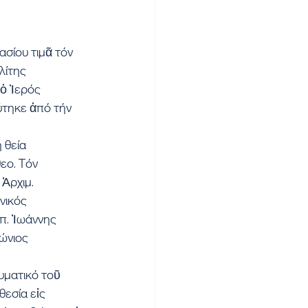
σίου τιμᾶ τόν 
λίτης 
ὁ Ἱερός 
τηκε ἀπό τήν 
 θεία 
εο. Τόν 
Ἀρχιμ. 
νικός 
π. Ἰωάννης 
ώνιος 
ματικό τοῦ 
εσία εἰς 