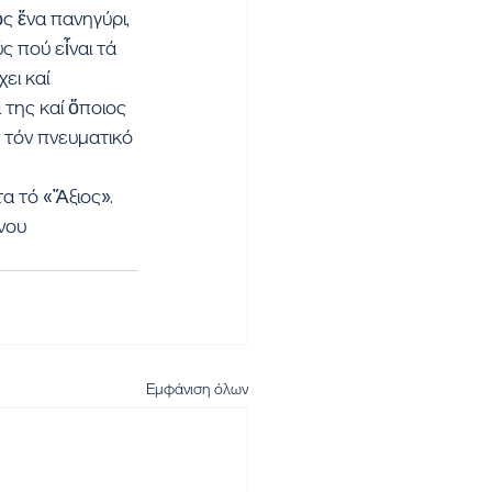
ς ἕνα πανηγύρι, 
ς πού εἶναι τά 
ει καί 
 της καί ὅποιος 
 τόν πνευματικό 
.
α τό «Ἄξιος». 
νου 
Εμφάνιση όλων