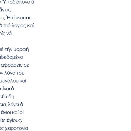
ν Ὑποδιάκονο ὁ 
γιος 
ου, Ἐπίσκοπος 
 πιό λόγιος καί 
ίς νά 
μέ τήν μορφή 
ιαδεδομένο 
ταφράσεις σέ 
ν λόγο τοῦ 
μεγάλου καί 
ἶναι ὁ 
 εὐώδη 
α, λέγει ὁ 
γιοι καί οἱ 
ύς ἁγίους.
ς χειροτονία 