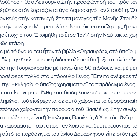
λούθησε ἡ θεία Λειτουργία.Στήν προσφώνησή του πρός τό
ρθηκε στόν ἑορτάζοντα ἅγιο Δαμασκηνό τόν Στουδίτη. Ὁ ἅ
νικεύς στήν καταγωγή, ἔπειτα μοναχός τῆς Μονῆς Στουδί
ί στήν συνέχεια Μητροπολίτης Ναυπάκτου καί Ἄρτης, ἦταν ὁ
ς ἐποχῆς του. Ἐκοιμήθη τό ἔτος 1577 στήν Ναύπακτο, χωρ
βῶς ἐτάφη.
 μέ τό ὄνομά του ἦταν τό βιβλίο «Θησαυρός», στό ὁποῖο, 
 ὅλη τήν ἐκκλησιαστική διδασκαλία καί ὑπῆρξε τό πλέον δ
οδο τῆς Τουρκοκρατίας μέ πάνω ἀπό 50 ἐκδόσεις καί μέ με
προσέφερε πολλά στό ὑπόδουλο Γένος. Ἔπειτα ἀνέφερε τό
 τήν Ἐκκλησία, ὁ ὁποῖος χρησιμοποιεῖ τό παράδειγμα ἑνός 
πού εἶναι γεμάτο ἄνθη καί εὐώδη λουλούδια καί στό μέσον ε
λημένοι πού εἰσέρχονται σέ αὐτό χαίρονται τά ὄμορφα καί
σσότερο χαίρονται τήν παρουσία τοῦ Βασιλέως. Στήν συνέχει
 παράδεισος εἶναι ἡ Ἐκκλησία, Βασιλεύς ὁ Χριστός, ἄνθη οἱ ἅ
α χαιρόμαστε πρωτίστως τόν Χριστό καί δευτερευόντως το
 αὐτό τό παράδειγμα τοῦ ἁγίου Δαμασκηνοῦ εἶπε στόν πρό