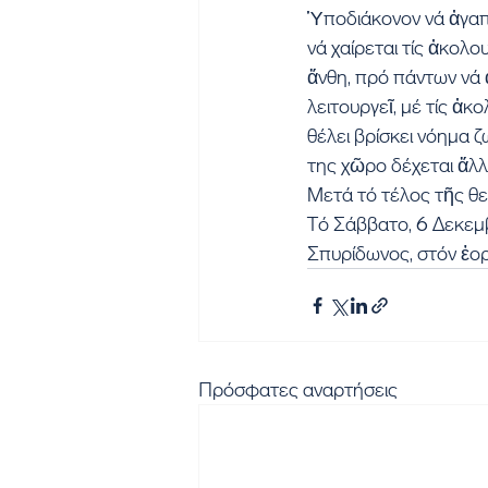
Ὑποδιάκονον νά ἀγαπᾶ
νά χαίρεται τίς ἀκολου
ἄνθη, πρό πάντων νά ἀ
λειτουργεῖ, μέ τίς ἀκ
θέλει βρίσκει νόημα ζ
της χῶρο δέχεται ἄλλ
Μετά τό τέλος τῆς θε
Τό Σάββατο, 6 Δεκεμβ
Σπυρίδωνος, στόν ἑορ
Πρόσφατες αναρτήσεις