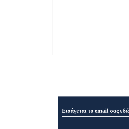
Εγγραφή στο Newsletter μα
Μητρόπολη Μαντινείας και
Κυνουρίας: Η εορτή της
Μεταμορφώσεως του