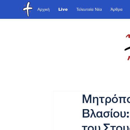
Αρχική
Live
Τελευταία Νέα
Άρθρα
Μητρόπο
Βλασίου:
του Στου