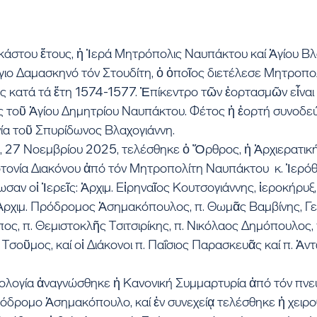
άστου ἔτους, ἡ Ἱερά Μητρόπολις Ναυπάκτου καί Ἁγίου Βλα
 ἅγιο Δαμασκηνό τόν Στουδίτη, ὁ ὁποῖος διετέλεσε Μητροπο
 κατά τά ἔτη 1574-1577. Ἐπίκεντρο τῶν ἑορτασμῶν εἶναι 
 τοῦ Ἁγίου Δημητρίου Ναυπάκτου. Φέτος ἡ ἑορτή συνοδεύ
νία τοῦ Σπυρίδωνος Βλαχογιάννη. 
, 27 Νοεμβρίου 2025, τελέσθηκε ὁ Ὄρθρος, ἡ Ἀρχιερατική
ροτονία Διακόνου ἀπό τόν Μητροπολίτη Ναυπάκτου  κ. Ἱερόθ
αν οἱ Ἱερεῖς: Ἀρχιμ. Εἰρηναῖος Κουτσογιάννης, ἱεροκήρυξ, 
Ἀρχιμ. Πρόδρομος Ἀσημακόπουλος, π. Θωμᾶς Βαμβίνης, Γε
ος, π. Θεμιστοκλῆς Τσιτσιρίκης, π. Νικόλαος Δημόπουλος, 
Τσοῦμος, καί οἱ Διάκονοι π. Παΐσιος Παρασκευᾶς καί π. Ἀντ
ολογία ἀναγνώσθηκε ἡ Κανονική Συμμαρτυρία ἀπό τόν πνευ
όδρομο Ἀσημακόπουλο, καί ἐν συνεχείᾳ τελέσθηκε ἡ χειροθ