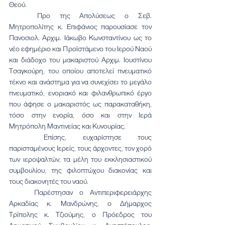
Θεού.
	Προ της Απολύσεως ο Σεβ. 
Μητροπολίτης κ. Επιφάνιος παρουσίασε τον 
Πανοσιολ. Αρχιμ. Ιάκωβο Κωνσταντίνου ως το 
νέο εφημέριο και Προϊστάμενο του Ιερού Ναού 
και διάδοχο του μακαριστού Αρχιμ. Ιουστίνου 
Τσαγκούρη, του οποίου αποτελεί πνευματικό 
τέκνο και ανάστημα για να συνεχίσει το μεγάλο 
πνευματικό, ενοριακό και φιλανθρωπικό έργο 
που άφησε ο μακαριστός ως παρακαταθήκη, 
τόσο στην ενορία, όσο και στην Ιερά 
Μητρόπολη Μαντινείας και Κυνουρίας.
	Επίσης, ευχαρίστησε τους 
παρισταμένους Ιερείς, τους άρχοντες, τον χορό 
των ιεροψαλτών, τα μέλη του εκκλησιαστικού 
συμβουλίου, της φιλοπτώχου διακονίας και 
τους διακονητές του ναού.
	Παρέστησαν ο Αντιπεριφερειάρχης 
Αρκαδίας κ. Μανδρώνης, ο Δήμαρχος 
Τρίπολης κ. Τζιούμης, ο Πρόεδρος του 