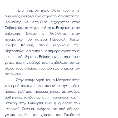
	Στο χειρτονητήριο λόγο του ο π. 
Νικόλαος αναφέρθηκε στην σπουδαιότητα της 
Ιερωσύνης και απηύθυνε ευχαριστίες στον 
Σεβασμιώτατο Μητροπολίτη κ. Επιφάνιο, στον 
Επίσκοπο Τεγέας κ. Θεόκλητο, στον 
πνευματικό του πατέρα Πανοσιολ. Αρχιμ. 
Ιάκωβο Κανάκη, στους κληρικούς της 
Μητροπολεως για την έως σήμερα αγάπη τους 
και υποστήριξή τους. Επίσης ευχαρίστησε τους 
γονείς του, την σύζυγό του, τα αδέλφια του και 
όλους τους οικείους του που έως σήμερα τον 
στηρίζουν.
	Στην αντιφώνησή του ο Μητροπολίτης 
τον προέτρεψε να μείνει ταπεινός στην καρδιά, 
πράος, γαλήνιος, προσευχητικός, με πνεύμα 
μαθητείας, τονίζοντας ότι η ταπείνωση και η 
υπακοή στην Εκκλησία είναι η ομορφιά του 
κληρικού. Συνάμα, ανέφερε ότι από σήμερα 
γίνεται φορέας της χάριτος του Τριαδικού 