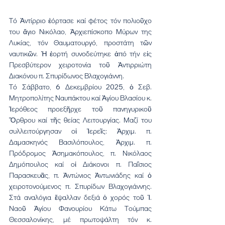
Τό Ἀντίρριο ἑόρτασε καί φέτος τόν πολιοῦχο 
του ἅγιο Νικόλαο, Ἀρχιεπίσκοπο Μύρων της 
Λυκίας, τόν Θαυματουργό, προστάτη τῶν 
ναυτικῶν. Ἡ ἑορτή συνοδεύτηκε ἀπό τήν εἰς 
Πρεσβύτερον χειροτονία τοῦ Ἀντιρριώτη 
Διακόνου π. Σπυρίδωνος Βλαχογιάννη.
Τό Σάββατο, 6 Δεκεμβρίου 2025, ὁ Σεβ. 
Μητροπολίτης Ναυπάκτου καί Ἁγίου Βλασίου κ. 
Ἱερόθεος προεξῆρχε τοῦ πανηγυρικοῦ 
Ὄρθρου καί τῆς θείας Λειτουργίας. Μαζί του 
συλλειτούργησαν οἱ Ἱερεῖς: Ἀρχιμ. π. 
Δαμασκηνός Βασιλόπουλος, Ἀρχιμ. π. 
Πρόδρομος Ἀσημακόπουλος, π. Νικόλαος 
Δημόπουλος καί οἱ Διάκονοι π. Παΐσιος 
Παρασκευᾶς, π. Ἀντώνιος Ἀντωνιάδης καί ὁ 
χειροτονούμενος π. Σπυρίδων Βλαχογιάννης. 
Στά αναλόγια ἔψαλλαν δεξιά ὁ χορός τοῦ Ἱ. 
Ναοῦ Ἁγίου Φανουρίου Κάτω Τούμπας 
Θεσσαλονίκης, μέ πρωτοψάλτη τόν κ. 