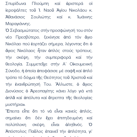
Σπυρίδωνα Πλούμπη καί ἀριστερά οἱ 
ἱεροψάλτες τοῦ Ἱ. Ναοῦ Ἁγίου Νικολάου κ. 
Ἀθανάσιος Σουλιώτης καί κ. Ἰωάννης 
Μαραγιάννης.
Ὁ Σεβασμιώτατος στήν προσφώνησή του στόν 
νέο Πρεσβύτερο, ξεκίνησε ἀπό τόν ἅγιο 
Νικόλαο πού ἑορτάζει σήμερα, λέγοντας ὅτι ὁ 
ἅγιος Νικόλαος ἦταν ἁπλός στούς τρόπους, 
τήν σκέψη, τήν συμπεριφορά καί τήν 
θεολογία. Συμμετεῖχε στήν Α΄ Οἰκουμενική 
Σύνοδο, ἡ ὁποία ἀποφάσισε μέ σαφῆ καί ἁπλό 
τρόπο τό δόγμα τῆς Θεότητος τοῦ Χριστοῦ καί 
τήν ἐνανθρώπησή Του. Ἄλλωστε, ὁ ἅγιος 
Διονύσιος ὁ Ἀρεοπαγίτης κάνει λόγο γιά «τά 
ἁπλᾶ καί ἀπόλυτα καί ἄτρεπτα τῆς θεολογίας 
μυστήρια».
Ἔπειτα εἶπε ὅτι τό νά εἶναι κανείς ἁπλός, 
σημαίνει ὅτι δέν ἔχει ἐπιτηδευμένη καί 
πολύπλοκη σκέψη, εἶναι ἀληθινός. Ὁ 
Ἀπόστολος Παῦλος ἐπαινεῖ τήν ἁπλότητα, γι' 