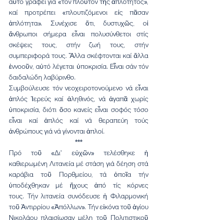
αὐτό γράφει γιά «τόν πλοῦτον τῆς ἁπλότητος», 
καί προτρέπει «πλουτιζόμενοι εἰς πᾶσαν 
ἁπλότητα». Συνέχισε ὅτι, δυστυχῶς, οἱ 
ἄνθρωποι σήμερα εἶναι πολυσύνθετοι στίς 
σκέψεις τους, στήν ζωή τους, στήν 
συμπεριφορά τους. Ἄλλα σκέφτονται καί ἄλλα 
ἐννοοῦν, αὐτό λέγεται ὑποκρισία. Εἶναι σάν τόν 
δαιδαλώδη λαβύρινθο.
Συμβούλευσε τόν νεοχειροτονούμενο νά εἶναι 
ἁπλός Ἱερεύς καί ἀληθινός, νά ἀγαπᾶ χωρίς 
ὑποκρισία, διότι ὅσο κανείς εἶναι σοφός τόσο 
εἶναι καί ἁπλός καί νά θεραπεύη τούς 
ἀνθρώπους γιά νά γίνονται ἁπλοί.
***
Πρό τοῦ «Δι' εὐχῶν» τελέσθηκε ἡ 
καθιερωμένη Λιτανεία μέ στάση γιά δέηση στά 
καράβια τοῦ Πορθμείου, τά ὁποῖα τήν 
ὑποδέχθηκαν μέ ἤχους ἀπό τίς κόρνες 
τους. Τήν λιτανεία συνόδευσε ἡ Φιλαρμονική 
τοῦ Ἀντιρρίου «Ἀπόλλων». Τήν εἰκόνα τοῦ ἁγίου 
Νικολάου πλαισίωσαν μέλη τοῦ Πολιτιστικοῦ 