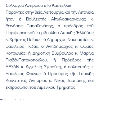
Συλλόγου Ἀντιρρίου «Τό Καστέλλι».
Παρόντες στήν θεία Λειτουργία καί τήν Λιτανεία 
ἦταν ὁ Βουλευτής Αἰτωλοακαρνανίας κ. 
Θανάσης Παπαθανάσης, ὁ πρόεδρος τοῦ 
Περιφερειακοῦ Συμβουλίου Δυτικῆς Ἑλλάδος 
κ. Χρῆστος Παΐσιος, ὁ Δήμαρχος Ναυπακτίας κ. 
Βασίλειος Γκίζας, ὁ Ἀντιδήμαρχος κ. Θωμᾶς 
Κοτρωνιᾶς, ἡ Δημοτική Σύμβουλος κ. Μαρίνα 
Ρισβᾶ-Πατακοπούλου, ἡ Πρόεδρος τῆς 
ΔΕΥΑΝ κ. Ἀγγελική Σμπούκη, ὁ πολιτευτής κ. 
Βασίλειος Φεύγας, ὁ Πρόεδρος τῆς Τοπικῆς 
Κοινότητας Ἀντιρρίου κ. Νίκος Ταμπάκης καί 
ἐκπρόσωποι τοῦ Λιμενικοῦ Τμήματος.
Τελευταία Νέα
Εμφάνιση όλων
Πρόσφατες αναρτήσεις