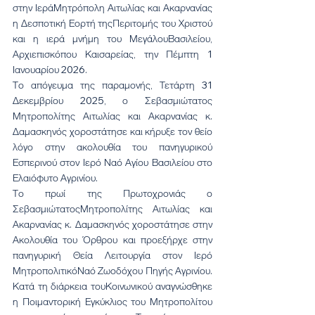
στην ΙεράΜητρόπολη Αιτωλίας και Ακαρνανίας 
η Δεσποτική Εορτή τηςΠεριτομής του Χριστού 
και η ιερά μνήμη του ΜεγάλουΒασιλείου, 
Αρχιεπισκόπου Καισαρείας, την Πέμπτη 1 
Ιανουαρίου 2026.
Το απόγευμα της παραμονής, Τετάρτη 31 
Δεκεμβρίου 2025, ο Σεβασμιώτατος 
Μητροπολίτης Αιτωλίας και Ακαρνανίας κ. 
Δαμασκηνός χοροστάτησε και κήρυξε τον θείο 
λόγο στην ακολουθία του πανηγυρικού 
Εσπερινού στον Ιερό Ναό Αγίου Βασιλείου στο 
Ελαιόφυτο Αγρινίου.
Το πρωί της Πρωτοχρονιάς ο 
ΣεβασμιώτατοςΜητροπολίτης Αιτωλίας και 
Ακαρνανίας κ. Δαμασκηνός χοροστάτησε στην 
Ακολουθία του Όρθρου και προεξήρχε στην 
πανηγυρική Θεία Λειτουργία στον Ιερό 
ΜητροπολιτικόΝαό Ζωοδόχου Πηγής Αγρινίου. 
Κατά τη διάρκεια τουΚοινωνικού αναγνώσθηκε 
η Ποιμαντορική Εγκύκλιος του Μητροπολίτου 