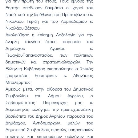
για την πρώτη του έτους. Τους ύμνους της 
Εορτής απέδωσαν θαυμάσια οι χοροί του 
Ναού, υπό την διεύθυνση του Πρωτοψάλτου κ. 
Νικολάου Γκρίζη και του Λαμπαδαρίου κ. 
Νικολάου Βάτσιου.
Ακολούθησε η επίσημη Δοξολογία για την 
έναρξη τουνέου έτους, παρουσία του 
Δημάρχου Αγρινίου κ. 
ΓεωργίουΠαπαναστασίου, των πολιτικών, 
δημοτικών και στρατιωτικώναρχών. Την 
Ελληνική Κυβέρνηση εκπροσώπησε ο Γενικός 
Γραμματέας Εσωτερικών κ. Αθανάσιος 
Μπαλέρμπας.
Αμέσως μετά, στην αίθουσα του Δημοτικού 
Συμβουλίου του Δήμου Αγρινίου, ο 
Σεβασμιώτατος Ποιμενάρχης μας κ. 
Δαμασκηνός ευλόγησε την πρωτοχρονιάτικη 
βασιλόπιτα του Δήμου Αγρινίου, παρουσία του 
Δημάρχου, Αντιδημάρχων, μελών του 
Δημοτικού Συμβουλίου, αιρετών, υπηρεσιακών 
στελεχών και εκπροσώπων συλλόγων και 