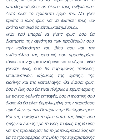
μεταλαμπαδεύσει σε όλους τους ανθρώπους. 
Αυτό είναι το πρώτιστο έργο του. Να γίνει 
πρώτα ο ίδιος φως και να φωτίσει τους «εν 
σκότει και σκιά θανάτου»καθημένους».
«Και εσύ μπορεί να γίνεις φως, όσο θα 
διατηρείς την αγνότητα των προθέσεών σου, 
την καθαρότητα του βίου σου και την 
ανιδιοτέλεια της ιερατική σου προσφοράς»
, 
τόνισε στον χειροτονούμενο και συνέχισε: 
«Θα 
γίνεσαι φως, όσο θα παραμένεις ταπεινός, 
υπομονετικός, κήρυκας της αγάπης, της 
ειρήνης και της καταλλαγής. Θα γίνεσαι φως, 
όσο η ζωή σου θα είναι πλήρως εναρμονισμένη 
με τις ευαγγελικές επιταγές, όσο η ιερατική σου 
διακονία θα είναι θεμελιωμένη στην παράδοση 
των Αγίων και των Πατέρων της Εκκλησίας μας. 
Και στη συνέχεια το φως αυτό, της δικής σου 
ζωής και ένωσης με το Θεό, το φως της θυσίας 
και της προσφοράς θα το μεταλαμπαδεύεις και 
θα το προσφέρεις στα μέλη της ευχαριστιακής 