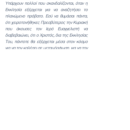
Υπάρχουν πολλοί που σκανδαλίζονται, όταν η 
Εκκλησία εξέρχεται για να αναζητήσει το 
πλανώμενο πρόβατο. Εσύ να θυμάσαι πάντα, 
ότι χειροτονήθηκες Πρεσβύτερος την Κυριακή 
που άκουσες τον Ιερό Ευαγγελιστή να 
διαβεβαιώνει, ότι ο Χριστός, δια της Εκκλησίας 
Του, πάντοτε θα εξέρχεται μέσα στον κόσμο 
για να τον καλέσει σε μεταμόρφωση, για να τον 
αλλάξει, να τον φωτίσει, να τον αγιάσει, να του 
προσφέρει την προοπτική της αιωνιότητας, της 
Βασιλείας των ουρανών και του παραδείσου».
Ολοκληρώνοντας την ομιλία του ανέφερε στο 
νέο κληρικό: 
«Αν ενθυμείσαι αυτά τα τρία 
βασικά στοιχεία, τότε με την βοήθεια του 
πνευματικού σου πατέρα, του π. Σιλουανού, των 
συγγενών σου που σε αγαπούν και σε 
στηρίζουν, αλλά και όλων των μελών της 
ιερατικής οικογένειας της τοπικής μας 
Εκκλησίας, αλλά και με την αγάπη και την 
εμπιστοσύνη την δική μου, μπορείς να 