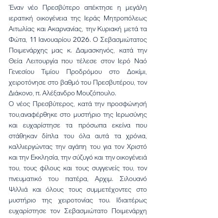
Έναν νέο Πρεσβύτερο απέκτησε η μεγάλη 
ιερατική οικογένεια της Ιεράς Μητροπόλεως 
Αιτωλίας και Ακαρνανίας, την Κυριακή μετά τα 
Φώτα, 11 Ιανουαρίου 2026. Ο Σεβασμιώτατος 
Ποιμενάρχης μας κ. Δαμασκηνός, κατά την 
Θεία Λειτουργία που τέλεσε στον Ιερό Ναό 
Γενεσίου Τιμίου Προδρόμου στο Δοκίμι, 
χειροτόνησε στο βαθμό του Πρεσβυτέρου, τον 
Διάκονο, π. Αλέξανδρο Μουζόπουλο.
Ο νέος Πρεσβύτερος, κατά την προσφώνησή 
του,αναφέρθηκε στο μυστήριο της Ιερωσύνης 
και ευχαρίστησε τα πρόσωπα εκείνα που 
στάθηκαν δίπλα του όλα αυτά τα χρόνια, 
καλλιεργώντας την αγάπη του για τον Χριστό 
και την Εκκλησία, την σύζυγό και την οικογένειά 
του, τους φίλους και τους συγγενείς του, τον 
πνευματικό του πατέρα, Αρχιμ. Σιλουανό 
Ψιλλιά και όλους τους συμμετέχοντες στο 
μυστήριο της χειροτονίας του. Ιδιαιτέρως 
ευχαρίστησε τον Σεβασμιώτατο Ποιμενάρχη 