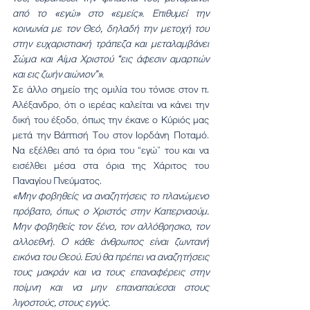
από το «εγώ» στο «εμείς». Επιθυμεί την 
κοινωνία με τον Θεό, δηλαδή την μετοχή του 
στην ευχαριστιακή τράπεζα και μεταλαμβάνει 
Σώμα και Αίμα Χριστού “εις άφεσιν αμαρτιών 
και εις ζωήν αιώνιον”».
Σε άλλο σημείο της ομιλία του τόνισε στον π. 
Αλέξανδρο, ότι ο ιερέας καλείται να κάνει την 
δική του έξοδο, όπως την έκανε ο Κύριός μας 
μετά την Βάπτισή Του στον Ιορδάνη Ποταμό. 
Να εξέλθει από τα όρια του “εγώ” του και να 
εισέλθει μέσα στα όρια της Χάριτος του 
Παναγίου Πνεύματος.
«Μην φοβηθείς να αναζητήσεις το πλανώμενο 
πρόβατο, όπως ο Χριστός στην Καπερναούμ. 
Μην φοβηθείς τον ξένο, τον αλλόθρησκο, τον 
αλλοεθνή. Ο κάθε άνθρωπος είναι ζωντανή 
εικόνα του Θεού. Εσύ θα πρέπει να αναζητήσεις 
τους μακράν και να τους επαναφέρεις στην 
ποίμνη και να μην επαναπαύεσαι στους 
λιγοστούς, στους εγγύς.