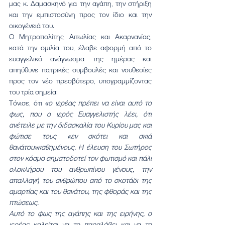
μας κ. Δαμασκηνό για την αγάπη, την στήριξη 
και την εμπιστοσύνη προς τον ίδιο και την 
οικογένειά του.
Ο Μητροπολίτης Αιτωλίας και Ακαρνανίας, 
κατά την ομιλία του, έλαβε αφορμή από το 
ευαγγελικό ανάγνωσμα της ημέρας και 
απηύθυνε πατρικές συμβουλές και νουθεσίες 
προς τον νέο πρεσβύτερο, υπογραμμίζοντας 
του τρία σημεία:
Τόνισε, ότι 
«ο ιερέας πρέπει να είναι αυτό το 
φως, που ο ιερός Ευαγγελιστής λέει, ότι 
ανέτειλε με την διδασκαλία του Κυρίου μας και 
φώτισε τους «εν σκότει και σκιά 
θανάτου»καθημένους. Η έλευση του Σωτήρος 
στον κόσμο σηματοδοτεί τον φωτισμό και πάλι 
ολοκλήρου του ανθρωπίνου γένους, την 
απαλλαγή του ανθρώπου από το σκοτάδι της 
αμαρτίας και του θανάτου, της φθοράς και της 
πτώσεως.
Αυτό το φως της αγάπης και της ειρήνης, ο 
ιερέας καλείται να το παραλάβει και να το 