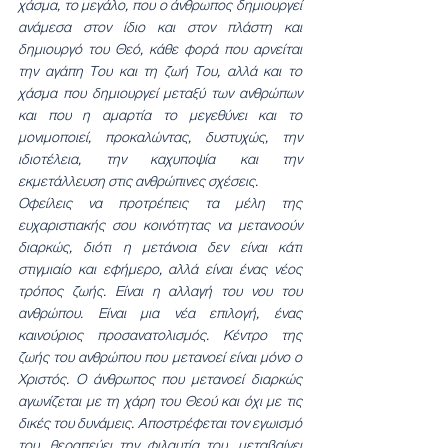
χάσμα, το μεγάλο, που ο άνθρωπος δημιουργεί 
ανάμεσα στον ίδιο και στον πλάστη και 
δημιουργό του Θεό, κάθε φορά που αρνείται 
την αγάπη Του και τη ζωή Του, αλλά και το 
χάσμα που δημιουργεί μεταξύ των ανθρώπων 
και που η αμαρτία το μεγεθύνει και το 
μονιμοποιεί, προκαλώντας, δυστυχώς, την 
ιδιοτέλεια, την καχυποψία και την 
εκμετάλλευση στις ανθρώπινες σχέσεις.
Οφείλεις να προτρέπεις τα μέλη της 
ευχαριστιακής σου κοινότητας να μετανοούν 
διαρκώς, διότι η μετάνοια δεν είναι κάτι 
στιγμιαίο και εφήμερο, αλλά είναι ένας νέος 
τρόπος ζωής. Είναι η αλλαγή του νου του 
ανθρώπου. Είναι μια νέα επιλογή, ένας 
καινούριος προσανατολισμός. Κέντρο της 
ζωής του ανθρώπου που μετανοεί είναι μόνο ο 
Χριστός. Ο άνθρωπος που μετανοεί διαρκώς 
αγωνίζεται με τη χάρη του Θεού και όχι με τις 
δικές του δυνάμεις. Αποστρέφεται τον εγωισμό 
του, θεραπεύει την φιλαυτία του, μεταβαίνει 