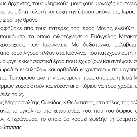
ους άρχοντες, τους κληρικούς, μοναχούς, μοναχές και τον ε
σε με ειδική τελετή και ευχή την έφορο εικόνα της Ιεράς
 ιερό της θρόνο.
πουκάμισο, το οποίο φιλοτέχνησε ο Ευάγγελος Μπακατσ
χρυσοχόος των Ιωαννίνων. Με δεξιοτεχνία, ευλάβεια 
 από τους λίγους πλέον στα Ιωάννινα που κατέχουν αυτή 
μιουργεί εκκλησιαστικά έργα που ξεχωρίζουν και αντέχουν σ
 του Τρικόρφου ανά την οικουμένη, τους οποίους η Ιερά 
ώς ευχαριστούν και εύχονται ο Κύριος να τους χαρίζει υγε
νειές τους.
γία το εγκόλπιο της χειροτονίας του, που του δώρισε 
ν κ. Ιερώνυμος, το οποίο θα κοσμεί εφεξής τη θαυματου
ιώτισσας.