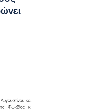
ρώνει
ς Φωκίδος κ. 