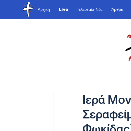
Αρχική
Live
Τελευταία Νέα
Άρθρα
Ιερά Μον
Σεραφεί
Φωκίδας