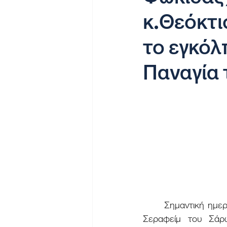
κ.Θεόκτι
το εγκόλ
Παναγία 
	Σημαντική ημερομηνία η 25η Ιανουαρίου 2026 για την Ιερά Μονή Αγίων Αυγουστίνου και 
Σεραφείμ του Σάρω