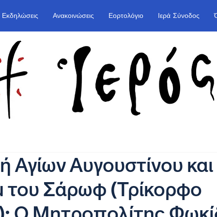
Εκδηλώσεις
Ανακοινώσεις
Εορτολόγιο
Ιερά Σύνοδος
ή Αγίων Αυγουστίνου και
μ του Σάρωφ (Τρίκορφο
): Ο Μητροπολίτης Φωκί