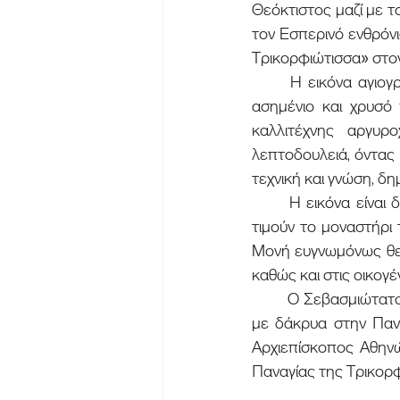
Θεόκτιστος μαζί με τ
τον Εσπερινό ενθρόνι
Τρικορφιώτισσα» στον
	Η εικόνα αγιογραφήθηκε από τους πατέρες της Ιεράς Μονής, ενεδύθη με το περίτεχνο 
ασημένιο και χρυσό 
καλλιτέχνης αργυρο
λεπτοδουλειά, όντας
τεχνική και γνώση, δη
	Η εικόνα είναι δωρεά των ευλαβών και ορθοδόξων χριστιανών που αγαπούν, σέβονται και 
τιμούν το μοναστήρι
Μονή ευγνωμόνως θερμ
καθώς και στις οικογέ
	Ο Σεβασμιώτατος Μητροπολίτης Φωκίδος κ.Θεόκτιστος, στο τέλος της τελετής, αφιέρωσε 
με δάκρυα στην Πανα
Αρχιεπίσκοπος Αθηνώ
Παναγίας της Τρικορφ