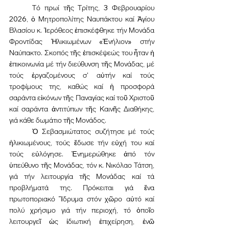
	Τό πρωί τῆς Τρίτης, 3 Φεβρουαρίου 
2026, ὁ Μητροπολίτης Ναυπάκτου καί Ἁγίου 
Βλασίου κ. Ἱερόθεος ἐπισκέφθηκε τήν Μονάδα 
Φροντίδας Ἡλικιωμένων «Ἐνήλιον» στήν 
Ναύπακτο. Σκοπός τῆς ἐπισκέψεώς του ἦταν ἡ 
ἐπικοινωνία μέ τήν διεύθυνση τῆς Μονάδας, μέ 
τούς ἐργαζομένους σ' αὐτήν καί τούς 
τροφίμους της, καθώς καί ἡ προσφορά 
σαράντα εἰκόνων τῆς Παναγίας καί τοῦ Χριστοῦ 
καί σαράντα ἀντιτύπων τῆς Καινῆς Διαθήκης, 
γιά κάθε δωμάτιο τῆς Μονάδος.
	Ὁ Σεβασμιώτατος συζήτησε μέ τούς 
ἡλικιωμένους, τούς ἔδωσε τήν εὐχή του καί 
τούς εὐλόγησε. Ἐνημερώθηκε ἀπό τόν 
ὑπεύθυνο τῆς Μονάδας, τόν κ. Νικόλαο Τάτση, 
γιά τήν λειτουργία τῆς Μονάδας καί τά 
προβλήματά της. Πρόκειται γιά ἕνα 
πρωτοποριακό Ἵδρυμα στόν χῶρο αὐτό καί 
πολύ χρήσιμο γιά τήν περιοχή, τό ὁποῖο 
λειτουργεῖ ὡς ἰδιωτική ἐπιχείρηση, ἐνῶ 