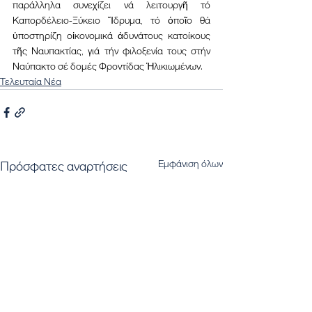
παράλληλα συνεχίζει νά λειτουργῆ τό 
Καπορδέλειο-Ξύκειο Ἵδρυμα, τό ὁποῖο θά 
ὑποστηρίζη οἰκονομικά ἀδυνάτους κατοίκους 
τῆς Ναυπακτίας, γιά τήν φιλοξενία τους στήν 
Ναύπακτο σέ δομές Φροντίδας Ἡλικιωμένων.
Τελευταία Νέα
Εμφάνιση όλων
Πρόσφατες αναρτήσεις