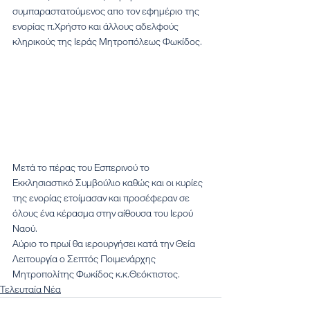
συμπαραστατούμενος απο τον εφημέριο της 
ενορίας π.Χρήστο και άλλους αδελφούς 
κληρικούς της Ιεράς Μητροπόλεως Φωκίδος.
Μετά το πέρας του Εσπερινού το 
Εκκλησιαστικό Συμβούλιο καθώς και οι κυρίες 
της ενορίας ετοίμασαν και προσέφεραν σε 
όλους ένα κέρασμα στην αίθουσα του Ιερού 
Ναού.
Αύριο το πρωί θα ιερουργήσει κατά την Θεία 
Λειτουργία ο Σεπτός Ποιμενάρχης 
Μητροπολίτης Φωκίδος κ.κ.Θεόκτιστος.
Τελευταία Νέα