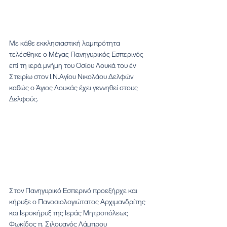
Με κάθε εκκλησιαστική λαμπρότητα 
τελέσθηκε ο Μέγας Πανηγυρικός Εσπερινός 
επί τη ιερά μνήμη του Οσίου Λουκά του έν 
Στειρίω στον Ι.Ν.Αγίου Νικολάου Δελφών 
καθώς ο Άγιος Λουκάς έχει γεννηθεί στους 
Δελφούς.
Στον Πανηγυρικό Εσπερινό προεξήρχε και 
κήρυξε ο Πανοσιολογιώτατος Αρχιμανδρίτης 
και Ιεροκήρυξ της Ιεράς Μητροπόλεως 
Φωκίδος π. Σιλουανός Λάμπρου 